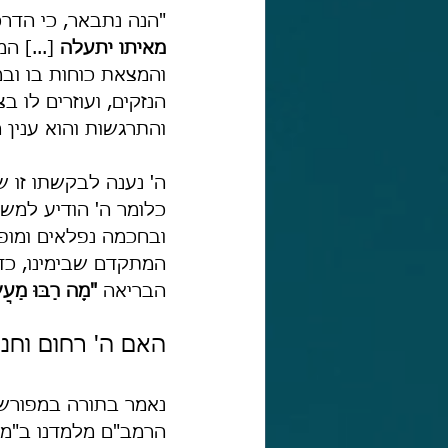
"הנה נתבאר, כי הדרכ
מאיתו יתעלה
 [...] 
והמצאת כוחות בו ובמ
הנזקים, ועוזרים לו ב
והתרגשות והוא ענין 
ה' נענה לבקשתו זו ש
כלומר ה' הודיע למשה
ובחכמה נפלאים ומופ
המתקדם שבימינו, כד
הבריאה 
"מָה רַבּוּ מַעֲש
האם ה' רחום וחנו
נאמר בתורה במפורש
הרמב"ם מלמדנו ב"מור