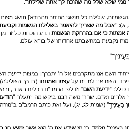
תר ממי שלא שלל מה שהוּכח לך אתה שלילתו
".
 [=הגשמיוּת, שלילת כל מושגי החומר מהבורא] תושׂג מצות י
א): "
אבל מה שצריך להיאמר בשלילת הגשמות וקביעת 
 אמתוּת כי אם בהרחקת הגשמות
 תדע הוכחת כל זה מן 
ות נקבעת במחשבתנו אחדותו של בורא עולם.
עֵינֶיךָ"
ייחוד השם אנו מתקרבים אל ה' יתברך: במצוַת ידיעת הש
ייחוד השם אנו למדים על 
עצמו ואמתתו
 (בדרך השלילה).
כולל: 
"ידיעת השם"
 וזו לפי הרמב"ם תכלית האדם, ובזא
י אלהים ואדם. שהרי משה רבנו ביקש מה' יתעלה 
"הוֹדִעֵנ
 בְּעֵינֶיךָ"
 (שמות לג, יג), ועל זאת כותב הרמב"ם ב"מורה 
 חֵן בְּעֵינֶיךָ' מלמד, כי מי שֶׁיֵּדַע את ה' הוא אשר ימצא חן ב