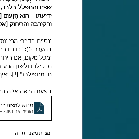
שצם והתפלל בלבד, אלא 
ידיעתו – הוא הַזָּעו
והקירבה והריחוק [אל 
ונסיים בדברי מָרי י
בהערה 6): "כוונת רבנו לתפילה של אמירת מלים 
ומכל מקום, אם היתה 
מרכילות ולשון הרע ב
חי מתפילתו" [!]. וא
בפעם הבאה אי"ה נמש
מבוא למצות ייח
הורידו את PDF • 73KB
מצוות משנה-תורה