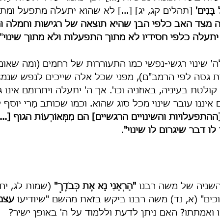
בָּנִים'
 [תהלים קג, יג] [...] לא שהוא יתעלה מתפעל ומתר
 מצד האב כלפי הבן שהיא תוצאה של רגישות וחמלה ו
תעלה כלפי חסידיו לא מתוך התפעלות ולא מתוך שינוי
.
ה' שינוי רגשי-נפשי כמו התעוררות של רחמים (ומה שאומ
ת גסה לפי הרמב"ם), מפני שכל אלה שייכים לנפש שנמצ
טת בעיניה, באוזניה וכו'. אך ה' יתעלה ויתרומם אינו גו
 איננו עובר שינוי מכל סוג שהוא. וכמו שכותב מָרי יוס
התפעלויות והשינויים הרגשיים] הם מִמְּאוֹרְעוֹת הגוף [...
ו דבר שיגרום לו שינוי"
.
שניה של משה רבנו 
"הַרְאֵנִי נָא אֶת כְּבֹדֶךָ" 
(שמות לג, יח)
ים" (א, נד) משה רבנו ביקש בזאת מהשם "שיודיעוֹ 
עצמו
 ואמתתו? האם ניתן לדעת וללמוד על ה' באופן ישיר?