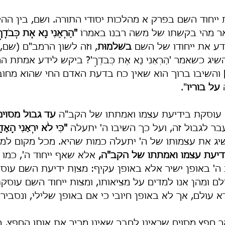
ייחוד השם בפרק א מהלכות יסודי התורה. ושם, בין הה
ר מהי בקשתו של משה רבנו באמרוֹ 
"הַרְאֵנִי נָא אֶת כְּבֹדֶך
ע את ייחודו של השם 
בשׁלמוּת
, וזה לשון הרמב"ם (שם, י
 כשאמר 'הַרְאֵנִי נָא אֶת כְּבֹדֶךָ'? ביקש לידע אמתת ה
] והשיבו ברוך הוא שאין כח בדעת האדם החי שהוא מחוב
 
על בוריו
".
ה' עוסקת בידיעת עצמו ואמתתו של הקב"ה 
עד גבול מסוים
ר לגבול זה, ועל כך השיבו ה' יתעלה 
"כִּי לֹא יִרְאַנִי הָאָד
שיג את עצמוּתוֹ של ה' יתעלה כמות שהיא. מכל מקום למדנ
דיעת עצמו ואמתתו של הקב"ה,
 אלא שאף ייחוד ה', כמו י
ה' באופן ישיר אלא באופן עקיף: מצוַת ידיעת השם עוס
לם ומהן אנו למדים על מציאותו, ומצות ייחוד השם עוסק
 עולם, אך לא באופן חיובי כי אם באופן שלילי, ונסביר
 חפץ מסוים שראינו לְחָבֵר שאינו מכיר את אותו החפץ, ה