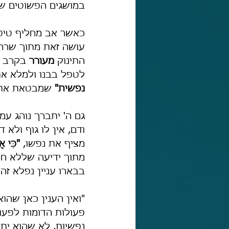
במושגים הפשוטים של
כאשר אב מחליף טיטול
עושה זאת מתוך שרחמי
התינוק 
מעורר
 בקרב ה
לטפל בבנו ולמלא את 
נפשית"
 שמבטאת את 
גם ה' יתברך נוהג עמ
ודם, אין לו גוף ולא
מציף את נפשו, 
"כִּי א
מתוך ידיעה שללא חמל
בבארו עניין נפלא זה 
"ואין הענין כאן שהוא
פעולות הדומות לפעול
נפשיות, לא שהוא יתע