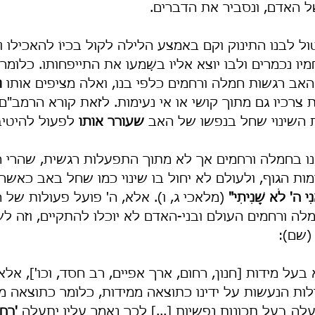
 האדם, ונסביר את הדברים.
 לבנו התינוק וקם באמצע הלילה לקול בכיוֹ להאכילו ול
ו נכמרים ולבו יוצא אליו בשָׁמעו את התייפחותו. כלומר
אב רגשות חמלה ורחמים כלפי בנו, ואלה מציפים אותו 
ו
צרכיו גם מתוך קושי או אי נעימות. לזאת קורא הרמב"ם 
השינוי שחל בנפשו של האב 
שעורר אותו
 לפעול להיטיב
נו בחמלה ורחמים אך לא מתוך התפעלות רגשית, שהרי ה'
 דמות הגוף, ולעולם לא יחול בו שינוי כמו שחל באב כאש
ֲנִי ה' לֹא שָׁנִיתִי"
 (מלאכי ג, ו). אלא, ה' פועל פעולות של 
ה ורחמים העולם ובני-האדם לא יוכלו להתקיים, וזה לש
(שם):
 בעל מידות [חנון, רחום, ארך אפיים, רב חסד, וכו'], אלא
ות הנעשות על ידינו כתוצאה ממידות, כלומר כתוצאה מת
לה בעל תכונות נפשיות [...] לכך נאמר עליו יתעלה 
'רַחו