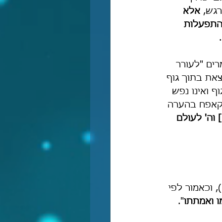
גש, 
אלא 
התפעלות 
"
רים "לעורר 
את בתוך גוף 
ף ואינו נפש 
ף קאפח בהערה 
] וה' לעולם 
, וכאמור לפי 
 ואמתתו
". 