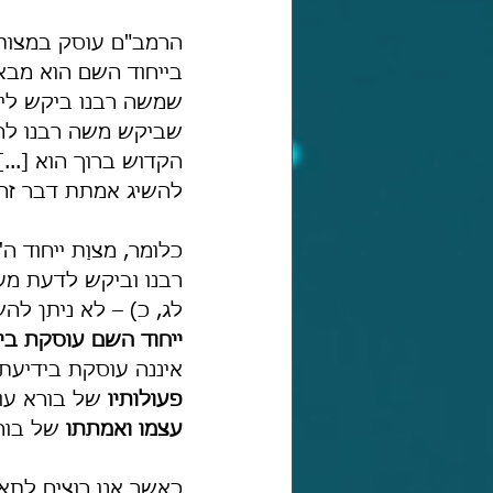
הרמב"ם עוסק במצות 
בייחוד השם הוא מבא
שמשה רבנו ביקש ליד
שביקש משה רבנו להשיג
הקדוש ברוך הוא [...
להשיג אמתת דבר זה
כלומר, מצוַת ייחוד 
רבנו וביקש לדעת מעב
לג, כ) – לא ניתן לה
ייחוד השם עוסקת בי
איננה עוסקת בידיעת 
פעולותיו
 של בורא עו
עצמו ואמתתו 
של בורא
כאשר אנו רוצים לתאר