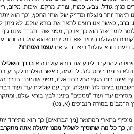
ם כגון: גודל, צבע, כמות, צורה, מרקם, איכות, מקום, ריח 
תיאור יותר מוצלח ומדויק של אותו החפץ, וכך הוא יותר 
 ברם, כאשר אנו רוצים לתאר את בורא עולם, לא ניתן ל
ומר לומר שה' הוא כך או כך, מפני שה' יתברך איננו גוף וא
קוחים מהעולם היחיד שאנו מכירים שהוא עולם החומר עול
ידיעת בורא עולם? כיצד נדע את 
עצמו ואמתתו?
יחידה להתקרב לידע את בורא עולם היא 
בדרך השלילה
הלא נכונים ביחס לה'. לדוגמה, כאשר הצלחנו לקבוע ב
ף ואיננו כוח בגוף התקרבנו אליו, מפני שהסרנו בדרך 
חשבתנו ביחס לה' יתעלה. וכך, עם שלילת עוד ועוד דברים
מסירים עוד ועוד "מסכים" בינינו לבין בורא עולם, ומתקר
ן הרמב"ם במורה הנבוכים (א, נט):
וסיף בתארי המתואר [מן הברואים] כך הוא מתייחד יות
, 
כך כל מה שתוסיף לשלול ממנו יתעלה אתה מתקרב 