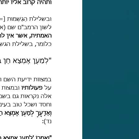
ותהיה קרוב אליו יו
ובשלילת הַגַּשְׁמוּת
לשון הרמב"ם שם (א, 
האמתית, אשר אין לה
כלומר, בשלילת הגשמ
"לְמַעַן אֶמְצָא חֵן בְּ
במצווֹת ידיעת השם ו
על 
פעולותיו
 ובמצות 
אלה נקראות גם בשם 
וחסד ושכל טוב בעינ
וְאֵדָעֲךָ לְמַעַן אֶמְצָא חֵן
נד):
"ואמרוֹ 'לְמַעַן אֶמְצָא