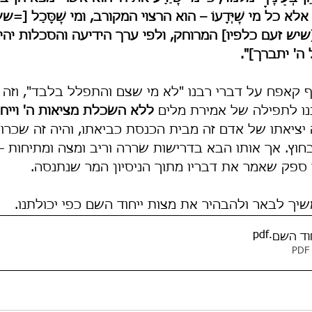
כל מי שֶׁיְּדָעוֹ – הוא הרצוי המקורב, ומי שֶׁסָּכַל [=
ּם [שיש זעם כלפיו] המרוחק, ולפי ערך הידיעה והסכלות יהי
ה' יתברך]".
וסף קאפח על דברי רבנו "לא מי שצם והתפלל בלבד", וזה ל
ללא השׂכלת מציאות ה' וייח
יציאתו של אדם זה מבית הכנסת כביאתו, והיה זה שׂכרו
חוץ. אך אותו הבא בדרישות שׂררה וריב ומצה ומתיחות –
ין ספק שאמר את דבריו מתוך הניסיון המר שנתנסה.
יך לבאר ולהבהיר את מצות ייחוד השם כפי יכולתנו.
.pdf
וד השם