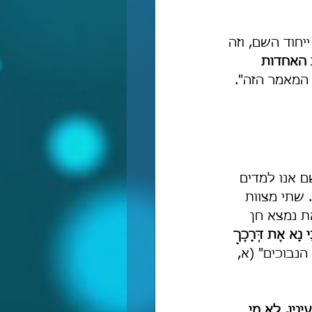
יחוד השם, וזה 
האחדות 
המאמר הזה". 
ם אנו למדים 
 שתי מצוות 
ת נמצא חן 
ִי נָא אֶת דְּרָכֶךָ 
הנבוכים" (א, 
עיניו, לא מי 