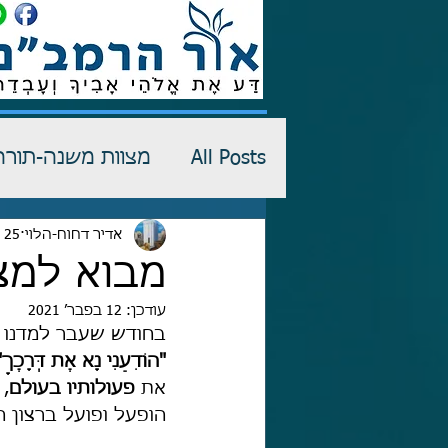
All Posts
מצוות משנה-תורה
רש"י-שדים
אדיר דחוח-הלוי
25 בינו׳ 2018
כתבי הגנה
מבוא למצו
עודכן:
12 בפבר׳ 2021
בחודש שעבר למדנו ע
"הוֹדִעֵנִי נָא אֶת דְּרָכֶךָ"
את 
פעולותיו בעולם
,
הופעל ופועל ברצון ה