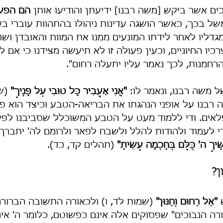
ים אשר ביקש [משה רבנו] ידיעתן והודיעוֹ אותן 
הם הפעו
המשל בכך, כאשר הושגה עדינות ניהולו בהתהוות עוברי בעל
גדליו לאחר לידתו המונעים ממנו את המוות והאובדן ושומ
צרכיו החיוניים, וכעין פעולה זו לא תיעשה מצידנו כי אם
הרחמנות, לכך נאמר עליו יתעלה רחום".
ל משה רבנו, ונאמר לו: 
"אֲנִי אַעֲבִיר כָּל טוּבִי עַל פָּנֶיךָ"
 (ש
 רבנו על אופני הנהגתו את הבריאה-הטבע וכיצד הוא פוע
לאים. ודי ללמוד מעט על הטבע המשוכלל שסביבנו לפי
י לעמוד ולהודות להלל ולשבח לפאר ולרומם לה' יתברך
ֶׂיךָ ה' כֻּלָּם בְּחָכְמָה עָשִׂיתָ"
 (תהלים קד, כד).
ן?
 
"אֵל רַחוּם וְחַנּוּן"
 (שמות לד, ו) ולכאורה התשובה הברורה 
ה הנבוכים" שפסוקים אלה אינם כפשוטם, כלומר ה' איננו 