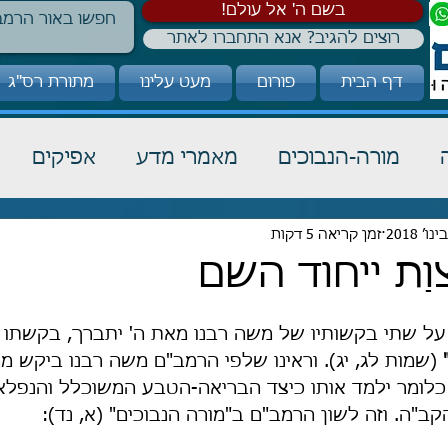
!בשם ה' אל עולם
רוצים להגיב? אנא התחברו לאתר
דף הבית
פורום
מעט עלינו
מתורת רס"ג
מורה-הנבוכים
מאמרי מדע
אפיקים
זמן קריאה 5 דקות
כבוד תורה
הלכה
קבלה
ַת ייחוד השם
ל שתי בקשותיו של משה רבנו מאת ה' יתברך, בקשתו ה
 (שמות לג, יג). וראינו שלפי הרמב"ם משה רבנו ביקש מה'
 כלומר ילמד אותו כיצד הבריאה-הטבע המשוכלל והנפלא
קב"ה. וזה לשון הרמב"ם ב"מורה הנבוכים" (א, נד):