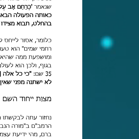
שנאמר 
'כְּרַחֵם אָב עַל 
כאותה הפעולה הבאה
בהחלט, תבוא מצידו י
כלומר, אסור לייחס ל
רחמי שמים" הוא טעו
ומושפעת ממה שהיא קול
בגוף, ולכן הוא לעולם
35 שם: 
"כי כל אלה [ה
לא ישתנה מפני שאין ל
מצוַת ייחוד השם
נחזור עתה לבקשתו ה
הרמב"ם ב"מורה הנבוכ
ברם, מהי ידיעת עצמו