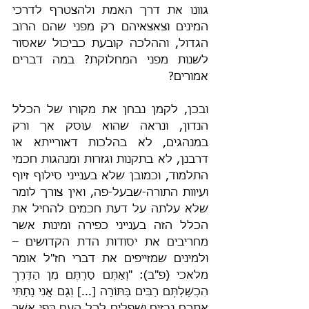
גוונו את דרך האמת ולהצטרף לדרכי 
המינים וצאצאיהם רק מפני שהם הרוב 
הגדול, וההלכה קובעת כביכול שאסור 
לשנות מפני המחלוקת? במה דברים 
אמורים?
ובכן, לקמן נבחן את מקורו של הכלל 
הנדון, ונראה שהוא עוסק אך ורק 
במנהגים, לא בהלכות דאורייתא או 
דרבנן, לא בתקנות וגזרות ומנהגות חכמי 
התלמוד, וכמובן שלא בענייני סילוף זיוף 
ועיוות התורה-שבעל-פה, ואין צורך לומר 
שלא עלתה על דעת חכמים להחיל את 
הכלל הזה בענייני כפירה ומינות אשר 
מחריבים את יסודות הדת הקדושים – 
ולמינים שמזייפים את דברי חז"ל אומר 
מלאכי (פ"ב): "וְאַתֶּם סַרְתֶּם מִן הַדֶּרֶךְ 
הִכְשַׁלְתֶּם רַבִּים בַּתּוֹרָה [...] וְגַם אֲנִי נָתַתִּי 