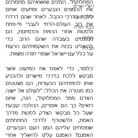
המחלוקת". המינים וצאצאיהם מתמרנים 
רש"י-שדים
את ההמונים הנבערים ומתעים אותם 
כתבי הגנה
ללכת בדרכי ההבל. לאחר שהם דרדרו 
את רוב העולם-הדתי לעברי פי-פחת 
כבוד תורה
ולסטות אחרי ההזיות והדמיונות, הם 
הלכה
מנפנפים בעובדה שהם הרוב כדי 
להשליט בכוח את השקפותיהם הרעות 
קבלה
על כלל עם-ישראל שומרי תורה ומצוות.
כלומר, כדי לאנוס את המיעוט אשר 
מבקש ללכת בדרכי מישרים ולהכניע 
אותו להזיותיהם הכעורות, הם מצטטים 
כמו מנטרה את הכלל: "לעולם אל ישנה 
האדם מפני המחלוקת", הנה, אתם 
רואים? כך הם אומרים, ההלכה קובעת 
שעל כל מבקשי הצדק לסטות מדרך 
האמת, ולהצטרף לדרכי החתחתים 
שפוסחים עליהם המון העם הנבערים. 
האמנם? האמנם עלינו להשליך אחרי 