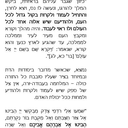
"כיוון שגבר עליהם בראיותיו, ביקש 
המלך להורגו, ונעשה לו נס, ויצא לחרן, 
והתחיל לעמוד ולקרות בקול גדול לכל 
העם, ולהודיעם שיש אלוה אחד לכל 
העולם ולו ראוי לעבוד.
 והיה מהלך וקורא 
ומקבץ העם מעיר לעיר וממלכה 
לממלכה, עד שהגיע לארץ כנען והוא 
קורא, שנאמר: 'וַיִּקְרָא שָׁם בְּשֵׁם יְיָ אֵל 
עוֹלָם' [בר' כא, לג]".
נמצא, שכאשר מדובר ביסודות הדת 
ובמיוחד בציר שעליו סובבת כל התורה 
כולה – המלחמה בעבודה-זרה, אין צל 
של ספק שיש לעמוד ולקרות ולהודיע 
ולמחות ככל יכולת האדם.
"שִׁמְעוּ אֵלַי רֹדְפֵי צֶדֶק מְבַקְשֵׁי יְיָ הַבִּיטוּ 
אֶל צוּר חֻצַּבְתֶּם וְאֶל מַקֶּבֶת בּוֹר נֻקַּרְתֶּם, 
הַבִּיטוּ אֶל אַבְרָהָם אֲבִיכֶם
 וְאֶל שָׂרָה 