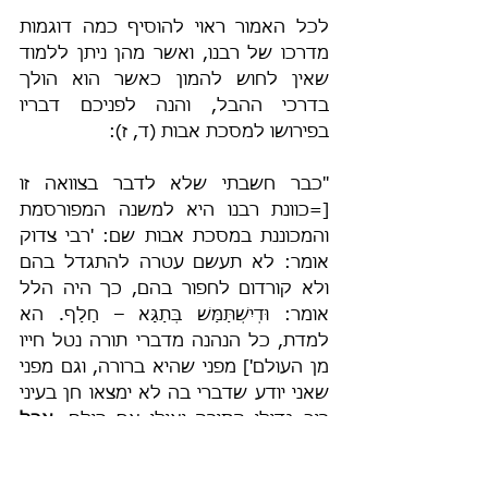
לכל האמור ראוי להוסיף כמה דוגמות 
מדרכו של רבנו, ואשר מהן ניתן ללמוד 
שאין לחוש להמון כאשר הוא הולך 
בדרכי ההבל, והנה לפניכם דבריו 
בפירושו למסכת אבות (ד, ז):
"כבר חשבתי שלא לדבר בצוואה זו 
[=כוונת רבנו היא למשנה המפורסמת 
והמכוננת במסכת אבות שם: 'רבי צדוק 
אומר: לא תעשם עטרה להתגדל בהם 
ולא קורדום לחפור בהם, כך היה הלל 
אומר: וּדְיִשְׁתַּמַּשׁ בְּתַגָּא – חָלַף. הא 
למדת, כל הנהנה מדברי תורה נטל חייו 
מן העולם'] מפני שהיא ברורה, וגם מפני 
שאני יודע שדברי בה לא ימצאו חן בעיני 
רוב גדולי התורה ואולי אף כולם, 
אבל 
אומר ולא אשים לב ומבלי לחוש למי 
שקדם ולא לנמצאים
".