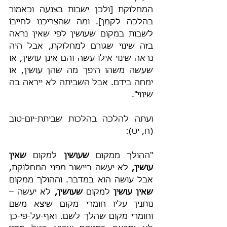
המחלוקת [ולכן ישבות בצנעה וכאמור 
בהלכה לקמן]. ומה שהצריכָנו לחייבוֹ 
לשבות במקום שעושין לפי שאין נראה 
בזה שינוי שגורם למחלוקת, אבל היה 
נראה שינוי אילו עשה והם אינן עושין, או 
שעשה משהו היפך מה שהן עושין, או 
ימחה בידם. אבל השביתה לא ייראה בה 
שינוי".
ועתה להלכה בהלכות שביתת-יום-טוב 
(ח, יט):
"ההולך ממקום 
שעושין
 למקום 
שאין 
עושין,
 לא יעשה ביישוב מפני המחלוקת, 
אבל עושה הוא במדבר. וההולך ממקום 
שאין עושין
 למקום 
שעושין,
 לא יעשה – 
נותנין עליו חומרי מקום שיצא משם 
וחומרי מקום שהלך לשם. ואף-על-פי-כן 