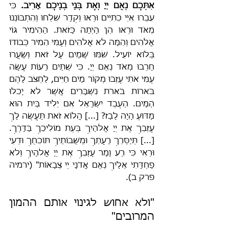
אִתְּכֶם נְאֻם יְיָ וְאֶת בְּנֵי בְנֵיכֶם אָרִיב.
 כִּי 
עִבְרוּ אִיֵּי כִתִּיִּים וּרְאוּ וְקֵדָר שִׁלְחוּ וְהִתְבּוֹנְנוּ 
מְאֹד וּרְאוּ הֵן הָיְתָה כָּזֹאת. הַהֵימִיר גּוֹי 
אֱלֹהִים וְהֵמָּה לֹא אֱלֹהִים וְעַמִּי הֵמִיר כְּבוֹדוֹ 
בְּלוֹא יוֹעִיל. שֹׁמּוּ שָׁמַיִם עַל זֹאת וְשַׂעֲרוּ 
חָרְבוּ מְאֹד נְאֻם יְיָ. כִּי שְׁתַּיִם רָעוֹת עָשָׂה 
עַמִּי אֹתִי עָזְבוּ מְקוֹר מַיִם חַיִּים, לַחְצֹב לָהֶם 
בֹּארוֹת בֹּארֹת נִשְׁבָּרִים אֲשֶׁר לֹא יָכִלוּ 
הַמָּיִם. הַעֶבֶד יִשְׂרָאֵל אִם יְלִיד בַּיִת הוּא 
מַדּוּעַ הָיָה לָבַז? [...] הֲלוֹא זֹאת תַּעֲשֶׂה לָּךְ 
עָזְבֵךְ אֶת יְיָ אֱלֹהַיִךְ בְּעֵת מוֹלִיכֵךְ בַּדָּרֶךְ. 
[...] תְּיַסְּרֵךְ רָעָתֵךְ וּמְשֻׁבוֹתַיִךְ תּוֹכִחֻךְ וּדְעִי 
וּרְאִי כִּי רַע וָמָר עָזְבֵךְ אֶת יְיָ אֱלֹהָיִךְ וְלֹא 
פַחְדָּתִי אֵלַיִךְ נְאֻם אֲדֹנָי יְיִ צְבָאוֹת" (ירמיה 
פרק ב).
"ולא אחוש לגינוי אותם ההמון 
המרובים"