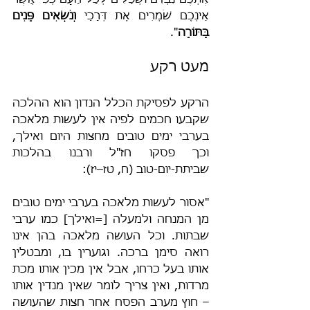
אֶתְכֶם נִבְזִים וּשְׁפָלִים לְכָל הָעָם כְּפִי אֲשֶׁר 
אֵינְכֶם שֹׁמְרִים אֶת דְּרָכַי 
וְנֹשְׂאִים פָּנִים 
בַּתּוֹרָה
".
מעט רקע
הרקע לפסיקת הכלל הנדון הוא ההלכה 
שקבעו חכמים לפיה אין לעשות מלאכה 
בערבי ימים טובים מחצות היום ואילך, 
וכך פסקו חז"ל ורבנו בהלכות 
שביתת-יום-טוב (ח, טז–יז):
"אסור לעשות מלאכה בערבי ימים טובים 
מן המנחה ולמעלה [=ואילך] כמו ערבי 
שבתות. וכל העושה מלאכה בהן אינו 
רואה סימן ברכה. וגוערין בו, ומבטלין 
אותו בעל כרחו, אבל אין מכין אותו מכת 
מרדות, ואין צריך לומר שאין מנדין אותו 
– חוץ מערב הפסח אחר חצות שהעושה 