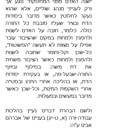
ישנה האדם מפני המחלוקת" נוגע אך 
ורק לענייני מנהג שוליים, אלא שהוא 
נעקר לחלוטין כאשר מדובר ביסודות 
הדת ובציר שעליו סובבת כל התורה 
כולה. כלומר, חובה על האדם לשַׁנּוֹת 
ולהפגין ולִמחות במקום שהציבור עובר 
אפילו על מצוות לא תעשה "הפשוטות", 
כל-שכן וקל-וחומר שחובה לשנות 
ולהפגין ולמחות כאשר הציבור משחית 
את דת משה: בסילוף ובזיוף 
התורה-שבעל-פה, או בעקירת יסודות 
הדת, או בהליכה אחרי התהו ובסטייה 
אחרי השקפות המינות, וכל-שכן כאשר 
מדובר במעשים ובפעולות.
ולשם הבהרת דברינו נעיין בהלכות 
עבודה-זרה (א, ט–יג) בעניינוֹ של אברהם 
אבינו ע"ה: