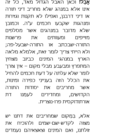
אֲבָל!
 וכאן האבל הגדול מאד, כל זה 
אינו אלא במנהג שלא מחריב דיני תורה 
או דיני דרבנן, ואפילו לא תקנות וגזירות 
ומנהגות שקבעו חכמים ע"ה. וכמובן 
שלא מדובר במנהגים אשר מסלפים 
מזייפים ומעוותים את פרשנות 
התורה-שבכתב או התורה-שבעל-פה; 
ולא הייתי צריך לומר זאת, אלמלא מלאה 
הארץ במנהגי המינים כביוב מצחין 
המתפרץ ומבעבע מבלי מקום – אין צורך 
לומר שלא עלתה על דעת חכמים להחיל 
את הכלל הזה בענייני כפירה ומינות, 
אשר מחריבים את יסודות התורה 
הקדושים, ומחדירים לעמֵּנו דת 
אורתודוקסית פרו-נוצרית.
אלא, בְּמָקום שמחריבים את דתנו יש 
מצוה לקדש-שם-שמים ולהוכיח את 
זולתנו, ואם המינים וצאצאיהם נעמדים 