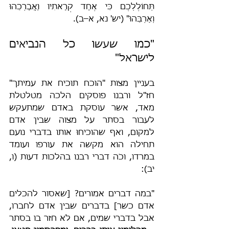
תְּחוֹלֶלְכֶם כִּי אֶחָד קְרָאתִיו וַאֲבָרְכֵהוּ 
וְאַרְבֵּהוּ" (יש' נא, א–ב).
"כמו שעשו כל הנביאים 
לישראל"
בעניין מצות "הוכח תוכיח את עמיתך" 
חז"ל ורבנו פוסקים הלכה מטלטלת 
מאד, אשר עוסקת באדם שמתעקש 
לעבור בסתר על מצוה שבין אדם 
למקום, ואף שהוכיחוּ אותו בדברי נועם 
תחילה הוא מקשה את עורפו ועומד 
במרדו, וכֹה דברי רבנו בהלכות דעות (ו, 
יב):
"במה דברים אמורים? [שאסור להכלים 
אדם כשר] בדברים שבין אדם לחברו, 
אבל בדברי שמים, אם לא חזר בו בסתר 