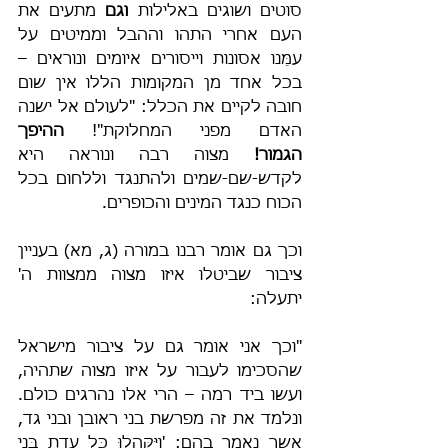
סוטים ושוגים באלילות 
וגם
 מתעים את 
העם אחרי התהו וההבל וממיטים על 
עמֵּנו אסונות וייסורים איומים ונוראים – 
בכל אחד מן המקומות הללו אין שום 
חובה לקיים את הכלל: "לעולם אל ישנה 
האדם מפני המחלוקת"! 
ההיפך 
הגמור!
 מצוה רבה ונוראה היא 
לקדש-שם-שמים ולהתנגד וללחום בכל 
הכוח כנגד המינים והכופרים.
וכך גם אומר רבנו במורה (ג, מא) בעניין 
ציבור שביטלו איזו מצוה ממצוות ה' 
יתעלה:
"וכך אני אומר גם על ציבור מישראל 
שהסכימו לעבור על איזו מצוה שתהיה, 
ועשו ביד רמה – הרי אלו נהרגים כולם. 
ונלמד את זה מפרשת בני ראובן ובני גד, 
אשר נאמר בהם: 'וַיִּקָּהֲלוּ כָּל עֲדַת בְּנֵי 