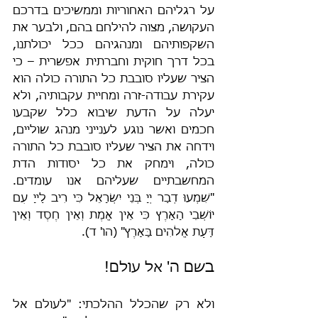
על רגליהם האחוריות וממשיכים בדרכם 
העקושה, מצוה להילחם בהם, ולבער את 
השקפותיהם ומנהגיהם ככל יכולתנו, 
בכל דרך חוקית וחברתית אפשרית – כי 
הציר שעליו סובבת כל התורה כולה הוא 
עקירת עבודה-זרה ומחיית עקבותיה, ולא 
יעלה על הדעת שיבוא כלל שקבעו 
חכמים ואשר נוגע לענייני מנהג שוליים, 
וידחה את הציר שעליו סובבת כל התורה 
כולה, וימחק את כל יסודות הדת 
המחשבתיים שעליהם אנו עומדים. 
"שִׁמְעוּ דְבַר יְיָ בְּנֵי יִשְׂרָאֵל כִּי רִיב לַייָ עִם 
יוֹשְׁבֵי הָאָרֶץ כִּי אֵין אֱמֶת וְאֵין חֶסֶד וְאֵין 
דַּעַת אֱלֹהִים בָּאָרֶץ" (הו' ד).
בשם ה' אל עולם!
ולא רק שהכלל ההלכתי: "לעולם אל 