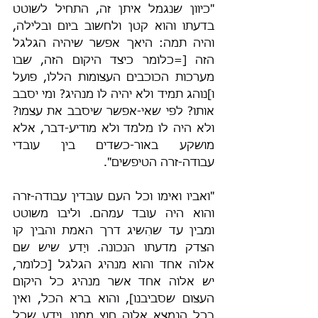
"כיוון שנגמל איתן זה, התחיל לשוטט 
בדעתו והוא קטן ולחשוב ביום ובלילה, 
והיה תמה: היאך אפשר שיהיה הגלגל 
הזה [=כלומר כיצד היקום הזה, שבו 
מערכות הכוכבים העצומות הללו, פועל 
ו]נוהג תמיד ולא יהיה לו מנהיג? ומי יסבב 
אותו? לפי שאי-אפשר שיסבב את עצמו? 
ולא היה לו מלמד ולא מודיע-דבר, אלא 
מושקע באור-כשדים בין עובדי 
עבודה-זרה הטיפשים".
"ואביו ואימו וכל העם עובדין עבודה-זרה 
והוא היה עובד עמהם. וליבו משוטט 
ומבין עד שהִשיג דרך האמת והבין קו 
הצדק מדעתו הנכונה. ויָדע שיש שם 
אלוה אחד והוא מנהיג הגלגל [כלומר, 
יש אלוה אחד אשר מנהיג כל היקום 
העצום שסביבנו], והוא ברא הכל, ואין 
בכל הנמצא אלוה חוץ ממנו. ויָדע שכל 