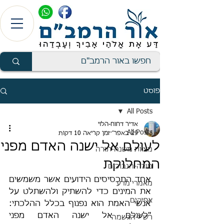
פוסט
All Posts
אדיר דחוח-הלוי
All Posts
29 באפר׳
זמן קריאה 10 דקות
לעולם אל ישנה האדם מפני
מצוות משנה-תורה
המחלוקת
מורה-הנבוכים
אחד התכסיסים הידועים אשר משמשים 
מאמרי מדע
את המינים כדי להשתיק ולהשתלט על 
אפיקים
אנשי האמת הוא נפנוף בכלל ההלכתי: 
"לעולם אל ישנה האדם מפני 
רש"י-הגשמה