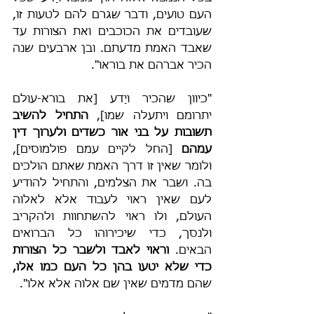
העם טועים, ודבר שגרם להם לטעות זו, 
שעובדים את הכוכבים ואת הצורות עד 
שאבד האמת מדעתם. ובן ארבעים שנה 
הכיר אברהם את בוראו".
"כיוון שהכיר ויָדע [את בורא-עולם 
יתרומם ויתעלה שמו], 
התחיל להשיב 
תשובות על בני אור כשדים ולערוך דין 
עמהם
 [החל לקיים עמם פולמוסים], 
ולומר שאין זו דרך האמת שאתם הולכים 
בה. ושבר את הצלמים, והתחיל להודיע 
לעם שאין ראוי לעבוד אלא לאלוה 
העולם, ולו ראוי להשתחוות ולהקריב 
ולנסך, כדי שיכירוהו כל הברואים 
הבאים. 
וראוי לאבד ולשבר כל הצורות 
כדי שלא יטעו בהן כל העם כמו אלו,
שהם מדמים שאין שם אלוה אלא אלו".