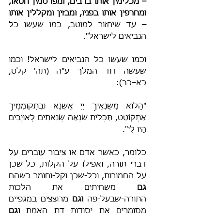
–
מכלימין אותו ברבים, ומפרסמין חטאו, 
ומחרפין אותו בפניו, ומבזין ומקללין אותו 
–
 עד שיחזור למוטב, כמו שעשו כל 
הנביאים לישראל".
וכמו שעשו כל הנביאים לישראל! וכמו 
שעשה דוד המלך ע"ה (תה' קלט, 
כא–כב):
"הֲלוֹא מְשַׂנְאֶיךָ יְיָ אֶשְׂנָא וּבִתְקוֹמְמֶיךָ 
אֶתְקוֹטָט, תַּכְלִית שִׂנְאָה שְׂנֵאתִים לְאוֹיְבִים 
הָיוּ לִי".
כלומר, כאשר אדם או ציבור עוברים על 
דברי תורה, ואפילו על הקלות, כל-שכן 
על החמורות, וכל-שכן וקל-וחומר כשהם 
גם
 משחיתים את הלכות 
התורה-שבעל-פה 
וגם
 מרוצצים במגפיים 
מסומרים את יסודות דת האמת 
וגם