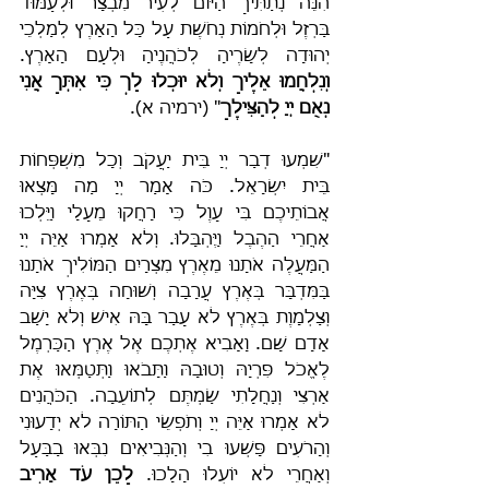
הִנֵּה נְתַתִּיךָ הַיּוֹם לְעִיר מִבְצָר וּלְעַמּוּד 
בַּרְזֶל וּלְחֹמוֹת נְחֹשֶׁת עַל כָּל הָאָרֶץ לְמַלְכֵי 
יְהוּדָה לְשָׂרֶיהָ לְכֹהֲנֶיהָ וּלְעַם הָאָרֶץ. 
וְנִלְחֲמוּ אֵלֶיךָ וְלֹא יוּכְלוּ לָךְ
כִּי אִתְּךָ אֲנִי 
נְאֻם יְיָ לְהַצִּילֶךָ
" (ירמיה א).
"שִׁמְעוּ דְבַר יְיָ בֵּית יַעֲקֹב וְכָל מִשְׁפְּחוֹת 
בֵּית יִשְׂרָאֵל. כֹּה אָמַר יְיָ מַה מָּצְאוּ 
אֲבוֹתֵיכֶם בִּי עָוֶל כִּי רָחֲקוּ מֵעָלָי וַיֵּלְכוּ 
אַחֲרֵי הַהֶבֶל וַיֶּהְבָּלוּ. וְלֹא אָמְרוּ אַיֵּה יְיָ 
הַמַּעֲלֶה אֹתָנוּ מֵאֶרֶץ מִצְרָיִם הַמּוֹלִיךְ אֹתָנוּ 
בַּמִּדְבָּר בְּאֶרֶץ עֲרָבָה וְשׁוּחָה בְּאֶרֶץ צִיָּה 
וְצַלְמָוֶת בְּאֶרֶץ לֹא עָבַר בָּהּ אִישׁ וְלֹא יָשַׁב 
אָדָם שָׁם. וָאָבִיא אֶתְכֶם אֶל אֶרֶץ הַכַּרְמֶל 
לֶאֱכֹל פִּרְיָהּ וְטוּבָהּ וַתָּבֹאוּ וַתְּטַמְּאוּ אֶת 
אַרְצִי וְנַחֲלָתִי שַׂמְתֶּם לְתוֹעֵבָה. הַכֹּהֲנִים 
לֹא אָמְרוּ אַיֵּה יְיָ וְתֹפְשֵׂי הַתּוֹרָה לֹא יְדָעוּנִי 
וְהָרֹעִים פָּשְׁעוּ בִי וְהַנְּבִיאִים נִבְּאוּ בַבַּעַל 
וְאַחֲרֵי לֹא יוֹעִלוּ הָלָכוּ. 
לָכֵן עֹד אָרִיב 