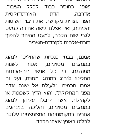
במנהגו והדבר לא יתפרש בשום פנים 
ואופן כחוסר כבוד לכלל הציבור. 
אדרבה, הדת האורתודוקסית 
הפרו-נוצרית מקדשת את ריבוי השיטות 
והכיתות, ואין אצלם גישה אחידה כמעט 
לגבי שום הלכה, למעט ההיתר להפוך 
תורת-אלהים לקורדום-חוצבים...
אמנם, בבתי כנסיות שהחליטו לנהוג 
במנהגים מסוימים, אסור לשנות 
ממנהגם, כי כל אנשי בית-הכנסת 
החליטו לנהוג במנהג מסוים, ועל זה 
אמרו חכמים: "לעולם אל ישנה אדם 
מפני המחלוקת". והוא הדין לשכונות או 
לקהילות אשר קיבלו עליהן לנהוג 
במנהגים מסוימים, והליכה במנהגים 
אחרים במקומותיהם המצומצמים עלולה 
לבלוט באופן שאינו מכבד.