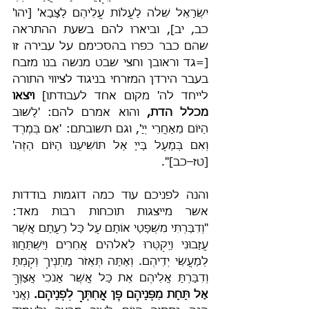
יִשְׂרָאֵל שִׁלֹה לַעֲלוֹת עֲלֵיהֶם לַצָּבָא' [יהו' 
כב, יב], וביארו להם בשעת ההתראה 
שהם כבר כפרו בהסכימם על עבירה זו 
[=גד וראובן וחצי שבט מנשה בנו מזבח 
בעבר הירדן המזרחי בניגוד לציווי התורה 
לייחד לה' מקום אחד לעבודתו] 
ויצאו 
מכלל הדת,
 והוא אמרם להם: 'לָשׁוּב 
הַיּוֹם מֵאַחֲרֵי יְיָ', וגם תשובתם: 'אִם בְּמֶרֶד 
וְאִם בְּמַעַל בַּייָ אַל תּוֹשִׁיעֵנוּ הַיּוֹם הַזֶּה' 
[טז–כב]".
והנה לפניכם עוד כמה דוגמות בודדות 
אשר מייצגות תוכחות רבות מאד: 
"וְדִבַּרְתִּי מִשְׁפָּטַי אוֹתָם עַל כָּל רָעָתָם אֲשֶׁר 
עֲזָבוּנִי וַיְקַטְּרוּ לֵאלֹהִים אֲחֵרִים וַיִּשְׁתַּחֲווּ 
לְמַעֲשֵׂי יְדֵיהֶם. וְאַתָּה תֶּאְזֹר מָתְנֶיךָ וְקַמְתָּ 
וְדִבַּרְתָּ אֲלֵיהֶם אֵת כָּל אֲשֶׁר אָנֹכִי אֲצַוֶּךָּ 
אַל תֵּחַת מִפְּנֵיהֶם פֶּן אֲחִתְּךָ לִפְנֵיהֶם.
 וַאֲנִי 