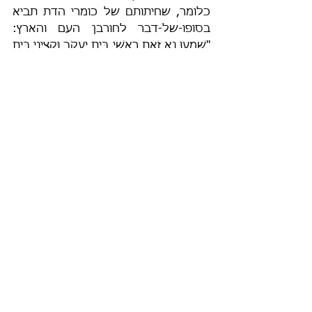
כלומר, שחיתותם של כומרי הדת תביא 
בסופו-של-דבר לחורבן העם והארץ: 
"שִׁמְעוּ נָא זֹאת רָאשֵׁי בֵּית יַעֲקֹב וּקְצִינֵי בֵּית 
יִשְׂרָאֵל הַמֲתַעֲבִים מִשְׁפָּט וְאֵת כָּל הַיְשָׁרָה 
יְעַקֵּשׁוּ, בֹּנֶה צִיּוֹן בְּדָמִים וִירוּשָׁלִַם בְּעַוְלָה 
[ושם תרגם יונתן: 'דְּבָנַן בָּתֵּיהוֹן בְּצִיוֹן 
בְּדַם אֲשִׁיד וִירוּשְׁלֶם בְּנִכלִין', דהיינו, 
הבונים את בתיהם המפוארים בכספי 
העניים והעשוקים], רָאשֶׁיהָ בְּשֹׁחַד יִשְׁפֹּטוּ 
וְכֹהֲנֶיהָ בִּמְחִיר יוֹרוּ וּנְבִיאֶיהָ בְּכֶסֶף 
יִקְסֹמוּ
 וְעַל יְיָ יִשָּׁעֵנוּ לֵאמֹר הֲלוֹא יְיָ בְּקִרְבֵּנוּ 
לֹא תָבוֹא עָלֵינוּ רָעָה, לָכֵן בִּגְלַלְכֶם צִיּוֹן 
שָׂדֶה תֵחָרֵשׁ וִירוּשָׁלִַם עִיִּין תִּהְיֶה וְהַר הַבַּיִת 
לְבָמוֹת יָעַר" (פ"ג).
"כֹּהֲנֶיהָ חָמְסוּ תוֹרָתִי וַיְחַלְּלוּ קָדָשַׁי", 
"כֹּהֲנֶיהָ חִלְּלוּ קֹדֶשׁ חָמְסוּ תּוֹרָה" (יח' כב, 
כו; צפ' ג, ד); "כִּי מִקָּטֹן וְעַד גָּדוֹל כֻּלֹּה 