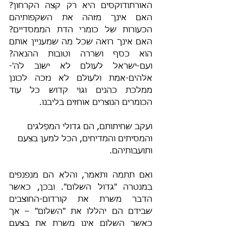
האורתודוקסים היא רק קצה הקרחון? 
האם אינך מזהה את השקפותיהם 
הכעורות של כומרי הדת הממסדיים? 
האם אינך רואה שכל מה שמעניין אותם 
הוא כסף ושׂררה וטובות ההנאה? 
ועם-ישראל לעולם לא ישוב לה'-
אלהים-אמת ולעולם לא נזכה לכונן 
ממלכת כהנים וגוי קדוש כל עוד 
הכומרים הנוצרים אוחזים בליבנו.
ועקב שחיתותם, הם גדולי המפַלגים 
והמסיתים והמדיחים, הכל למען בִּצעם 
ותועבותיהם.
ואם תתמה ותֹאמר, והלא הם מנפנפים 
במנטרה "גדול השלום". ובכן, כאשר 
הדבר משרת את קורדום-החוצבים 
שבידם הם יהללו את "השלום" – אך 
כאשר השלום אינו משרת את בִּצעם 