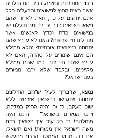
ריבוי המתירנות והזימה, רבים הם הילדים 
אשר באים מחוץ לנישואים והבעלים כלל 
אינם יודעים על-כך, וזאת לאחר שהם 
נישאו נישואים כדת וכדין! ומה תועלת יש 
בנישואים כדת וכדין לאנשים אשר 
מנהלים חיי פריצות? האם לא עדיף שהם 
יתחתנו בנישואים אזרחיים? והלא ממילא 
הם אינם שומרים על טהרה, האם לא 
עדיף שיחיו חיי זנות כמו שהם ממילא 
מקיימים, ובלבד שלא יִרבו ממזרים 
בעם-ישראל?
נמצא, שדבריך לעיל ש"רוב החילונים 
יתחתנו ויתגרשו בנישואין אזרחים ללא 
שום מעקב, כי זה יהיה החוק במדינה, 
וירבו ממזרים בישראל" – הינם הזיה 
מוחלטת! כי כל עוד אין נישואין כדת 
משה וישראל אין ממזרות! ואם תשאל: 
אם כך, מדוע הממסד הרבני מתעקש 