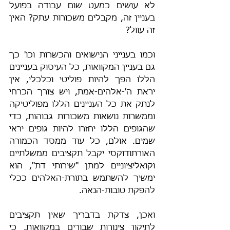
לא עושים כמעט שום עבודה בפועל 
בעניין זה, מקבלים משכורות עתק? האין 
זה עוול? 
וכמו בענייני הנישואים והכשרות וכו' כך 
גם בעניין המקוואות, כל העיסוק בעניינים 
הללו הפך להיות פוליטי וכלכלי, אין 
יראת ה'-אלהים-אמת, ויש צורך הכרחי 
לנתק את כל העניינים הללו מפוליטיקה 
וממשרות נושאות משכורות גבוהות, כדי 
שהגופים הללו יחזרו להיות גופים יראי 
שמים. אולם, כל עוד ממסד הכמורה 
האורתודוקסי יקבל תקציבים ממשלתיים 
וקואליציוניים למתן "שירותי דת", הוא 
ימשיך להשתמש בתורת-האלהים ככלי 
להפקת טובות-הנאה. 
ואכן, צדקת בדבריך שאין תקציבים 
לתיקון צינורות שבורים במקוואות, כי 