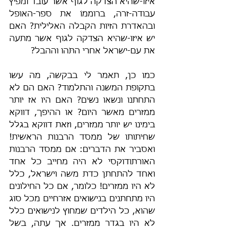
איזו-שהיא הצדקה לגוף אשר עובד ומפיץ 
עבודה-זרה, ברוממוֹ את ספר-האופל 
ובהאדרת הזיות הקבלה האלילית? האם 
יש איזו-שהיא הצדקה לגוף אשר מתעה 
את עם-ישראל אחרי התֹּהו וההבל?
כמו כן, תאמר לי בבקשה, מה עשו 
בתקופת המשנה והתלמוד? האם הם לא 
התחתנו ונשאו נשים? האם היו אז יותר 
ממזרים מאשר היום? או ההיפך, דווקא 
בימינו יש יותר ממזרים, וזאת דווקא בגלל 
שחיתותו של ממסד הרבנות הראשית! 
ואסביר את הדברים: אם ממסד הרבנות 
האורתודוקסי לא היה מחייב כל אחד 
ואחד להתחתן כדת משה וישראל, כלל 
לא היו ממזרים! כלומר, אם כל החילונים 
היו מתחתנים בנישואים אזרחיים מכל סוג 
שהוא, כל הילדים שמחוץ לנישואים כלל 
לא היו בגדר ממזרים. אך עתה, בשל 