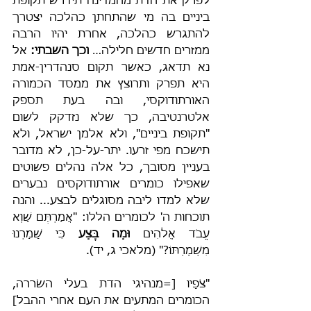
לפרק את הדת מהמדינה תידרש תקופת 
ביניים בה מי שהתחתן כהלכה יצטרך 
להתגרש כהלכה, אחרת יהיו הרבה 
ממזרים חדשים חלילה… 
וכך השבתי:
 אל 
נא תדאג, כאשר תקום סנהדרין-אמת 
היא תפרק ותרוצץ את ממסד הכמורה 
האורתודוקסי, ובה בעת תספק 
אלטרנטיבה, כך שלא נזדקק לשום 
"תקופת ביניים", ולא אלמן ישראל, ולא 
תישכח מפי זרעו. יתר-על-כן, לא מדובר 
בעניין מסובך, כל אלה נהלים פשוטים 
שאפילו כומרים אורתודוקסים נבערים 
שלא למדו ליבה מסוגלים לבצע... והנה 
תוכחות ה' לכומרים הללו: "אֲמַרְתֶּם שָׁוְא 
עֲבֹד אֱלֹהִים 
וּמַה בֶּצַע
 כִּי שָׁמַרְנוּ 
מִשְׁמַרְתּוֹ?" (מלאכי ג, יד).
"צֹפָיו [=מנהיגי הדת בעלי השׂררה, 
הכומרים המתעים את העם אחרי ההבל] 