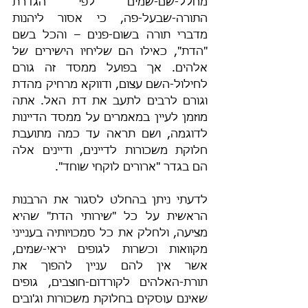
מחלל-שם-שמים לפי הגדרת 
התורה-שבעל-פה, כי אסור ליהנות 
מדברי תורה בשום-פנים – והכל בשם 
"הדת", כאילו הם שליחיו הישירים של 
אלהים. אך בפועל ממסד זה גורם 
לחילול-השם עצום, ודווקא מרחיק מהדת 
וגורם לרבים לתעב את דת האל. אתה 
מוזמן לעיין במאמרים על ממסד הדיינות 
לדוגמה, ושם תראה עד כמה מתועבת 
חלוקת משכורות לדיינים, ודיינים אלה 
הם בגדר "ארורים לוקחי שוחד".
לדעתי ניתן בהחלט לסגור את הרבנות 
הראשית על כל "שירותי הדת" שהיא 
מציעה, ולחלק את כל סמכויותיה בענייני 
מקוואות וכשרות לגופים יראי-שמים, 
אשר אין להם עניין להפוך את 
תורת-האלהים לקורדום-חוצבים, גופים 
שאינם עוסקים בחלוקת משכורות וג'ובים 