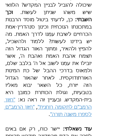
שיכולה להוביל לבניין המקדש? הלוואי 
שיש משהו שניתן לעשות. 
וכך 
השבתי:
 כן, לדעתי ביטול מוסד הרבנות 
במתכונתו הנוכחית וכינון סנהדרין-אמת 
הכרחיים לשיבת עמֵּנו לדרך האמת. מה 
יש בידינו לעשות? ללמוד ולהשׂכיל, 
להפיץ ולהאיר, ומתוך האור הגדול הזה 
תצמח אהבת האמת ואהבת ה', אשר 
יובילו את עמֵּנו לשוב אל ה' בלבב שלם, 
ולמאוס בדרכי ההבל של כת המינות 
האורתודוקסית. לאחר שהאור הגדול 
הזה יזרח, כל השאר יבוא מאליו 
בטבעיות, וגולת הכותרת כמובן היא 
בית-המקדש. ובעניין זה ראה נא: 
"חזון 
הרמב"ם לתקומה רוחנית"
, 
"חזון הרמב"ם 
לספרו משנה תורה"
.
עוד נשאלתי:
 יישר כוח, רק אם באים 