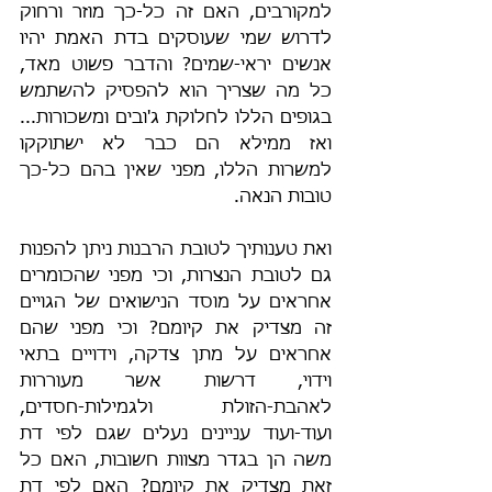
למקורבים, האם זה כל-כך מוזר ורחוק 
לדרוש שמי שעוסקים בדת האמת יהיו 
אנשים יראי-שמים? והדבר פשוט מאד, 
כל מה שצריך הוא להפסיק להשתמש 
בגופים הללו לחלוקת ג'ובים ומשכורות... 
ואז ממילא הם כבר לא ישתוקקו 
למשרות הללו, מפני שאין בהם כל-כך 
טובות הנאה.
ואת טענותיך לטובת הרבנות ניתן להפנות 
גם לטובת הנצרות, וכי מפני שהכומרים 
אחראים על מוסד הנישואים של הגויים 
זה מצדיק את קיומם? וכי מפני שהם 
אחראים על מתן צדקה, וידויים בתאי 
וידוי, דרשות אשר מעוררות 
לאהבת-הזולת ולגמילות-חסדים, 
ועוד-ועוד עניינים נעלים שגם לפי דת 
משה הן בגדר מצוות חשובות, האם כל 
זאת מצדיק את קיומם? האם לפי דת 