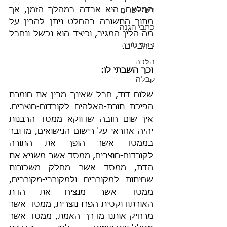
המלאה, היא אבדה במהלך הזמן, אך 
רש"י-שדים
מתוך התשובה בהחלט ניתן להבין על 
כתבי הגנה
מה הלין המגיב, וכיצד הוא נכשל ונחבל 
כבוד תורה
בהבלים.
הלכה
וכך השבתי לו:
קבלה
שלום דוד, חבל שאינך מבין את חומרת 
הפיכת תורת-האלהים לקורדום-חוצבים. 
אין שום חובה שדווקא ממסד הרבנות 
יהיה אחראי על רישום הנישואים, מדובר 
בממסד אשר הופך את התורה 
לקורדום-חוצבים, ממסד אשר משׂניא את 
הדת, ממסד אשר מחלק משכורות 
שחיתות למקורבים ולמקורבי-מקורבים, 
ממסד אשר מנציח את הדת 
האורתודוקסית הפרו-נוצרית, ממסד אשר 
מרחיק אותנו מדרך האמת, ממסד אשר 