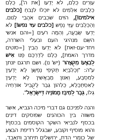
עִוְרִים כֻּלָּם, לֹא יָדָעוּ [את ה'], כֻּלָּם 
כְּלָבִים אִלְּמִים לֹא יוּכְלוּ לִנְבֹּחַ 
[כלבים 
אילמים!],
 הֹזִים שֹׁכְבִים אֹהֲבֵי לָנוּם. 
וְהַכְּלָבִים עַזֵּי נֶפֶשׁ 
[כלבים עזי נפש!]
 לֹא 
יָדְעוּ שָׂבְעָה, וְהֵמָּה רֹעִים [=והם אנשי 
השֵּׁם מנהיגי העם ובעלי השׂררה, 
ויחד-עם-זאת] לֹא יָדְעוּ הָבִין [=סוטים 
מדרך האמת], כֻּלָּם לְדַרְכָּם פָּנוּ 
אִישׁ 
לְבִצְעוֹ מִקָּצֵהוּ
" (יש' נו). ושם תרגם יונתן 
ע"ה: "וְכַלְבַּיָא תַּקִּיפֵי נַפְשָׁן לָא יָדְעִין 
לְמִסְבַּע, וְאִנּוּן מַבְאֲשִׁין לָא יָדְעִין 
לְאִסְתַּכָּלָא, כֻּלְּהוֹן גְּבַר לָקֳבֵיל אוֹרְחֵיהּ 
גְּלוֹ, 
גְּבַר לְמִיבַּז מָמוֹנֵיהּ דְּיִשְׂרָאֵל
".
והנה לפניכם גם דברי מיכה הנביא, אשר 
משווה בין הכוהנים שפוסקים דינים 
בכסף לנביאי השקר הקוסמים בכסף! 
והוא מוסיף וקובע, שבגלל רדיפת הבצע 
של כומרי הדת, ירושלים תיחרב ותאבד. 