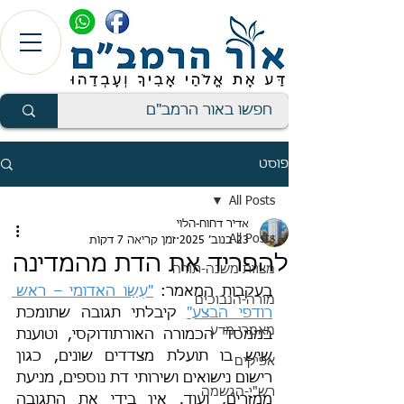
פוסט
All Posts
אדיר דחוח-הלוי
All Posts
23 בנוב׳ 2025
זמן קריאה 7 דקות
להפריד את הדת מהמדינה
מצוות משנה-תורה
בעקבות המאמר: 
"עֵשָׂו האדומי – ראש 
מורה-הנבוכים
רודפי הבצע"
 קיבלתי תגובה שתומכת 
מאמרי מדע
בממסד הכמורה האורתודוקסי, וטוענת 
שיש בו תועלת מצדדים שונים, כגון 
אפיקים
רישום נישואים ושירותי דת נוספים, מניעת 
רש"י-הגשמה
ממזרים, ועוד. אין בידי את התגובה 