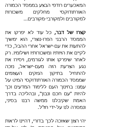
המאכערים רודפי הבצע בממסד הכמורה 
האורתודוקסי מחלקים משכורות 
למקורבים ולמקורבי-מקורבים...
קצרו של דבר,
 כל עוד לא יפרקו את 
הממסד הרבני הפרו-נוצרי, הוא ימשיך 
להתעוֹת את עם-ישראל אחרי ההבל, כדי 
לקיים את הזיותיו ומשׂכורותיו ושילומיו. רק 
לאחר שיפרקו אותו לגורמים, ויסירו את 
נגע הצרעת הזה מעם-ישראל, נזכה 
להתחיל בתיקון הנזקים העצומים 
שממסד הכמורה האורתודוקסי המיט על 
עמֵּנו: בחינוך העם ללימוד המדעים וכך 
להיות "עם חכם ונבון", ובהליכה בדרך 
האמת שקיבלנו ממשה רבנו בסיני, 
ונמסרה לנו על-ידי חז"ל.
יהי רצון שאזכה לכך בדורי, דהיינו לראות 