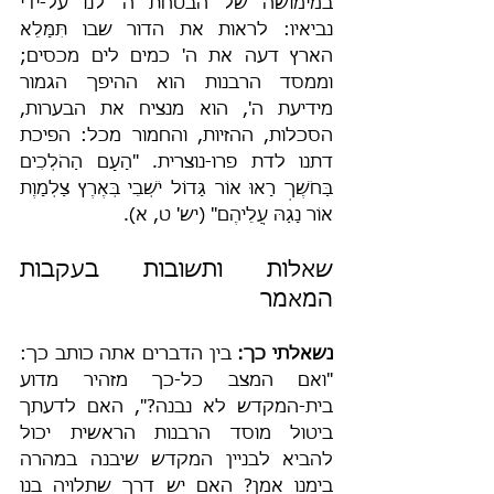
במימושה של הבטחת ה' לנו על-ידי 
נביאיו: לראות את הדור שבו תִּמָּלֵא 
הארץ דעה את ה' כמים לים מכסים; 
וממסד הרבנות הוא ההיפך הגמור 
מידיעת ה', הוא מנציח את הבערות, 
הסכלות, ההזיות, והחמור מכל: הפיכת 
דתנו לדת פרו-נוצרית. "הָעָם הַהֹלְכִים 
בַּחֹשֶׁךְ רָאוּ אוֹר גָּדוֹל יֹשְׁבֵי בְּאֶרֶץ צַלְמָוֶת 
אוֹר נָגַהּ עֲלֵיהֶם" (יש' ט, א).
שאלות ותשובות בעקבות 
המאמר
נשאלתי כך:
 בין הדברים אתה כותב כך: 
"ואם המצב כל-כך מזהיר מדוע 
בית-המקדש לא נבנה?", האם לדעתך 
ביטול מוסד הרבנות הראשית יכול 
להביא לבניין המקדש שיבנה במהרה 
בימנו אמן? האם יש דרך שתלויה בנו 