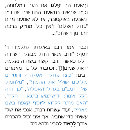
ורִשעם הם יפַלגו את העם במלחמה, 
וכמו שראינו בתשעת החודשים שקדמו 
לשבעה באוקטובר, אז לא שמענו מהם 
"גדול השלום" ו"אין כלי מחזיק ברכה 
יותר מן השלום"...
וכבר אמר רבנו באיגרתו לתלמידו ר' 
יוסף: "ורוב אנשי הדת מבעלי השׂררה 
הללו כאשר הדבר קשור בשׂררה נעלמת 
יראת שמים[!]". וכתבתי על-כך מאמרים 
רבים: 
"כיצד גדולי האסלה לדורותיהם 
מוליכים שולל את ההמון?"
, 
"מלחמתו 
של הרמב"ם בגדולי האסלה"
, 
"כך היה 
הלל אומר: וּדְיִשְׁתַּמַּשׁ בְּתַגָּא – חָלַף"
, 
"האם מותר לקרוא ליוסף קאפח בשם 
מארי?"
, ועוד עשרות רבות. אנכי את שלי 
עשיתי כדי שתבין, אך איני יכול להכריח 
אותך 
לִרְצוֹת
 להבין ולהשכיל.