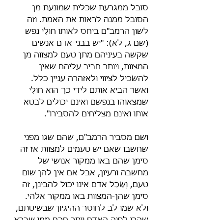
סובל ממגרעת שכלית שמונעת מן 
הסובל ממנה לראות את האמת. וזה 
לשון הרמב"ם ביחס לאותו חולִי נפש 
(שם ג, לא): "יש בבני-אדם אנשים 
שקשה בעיניהם מתן טעם למצווה מן 
המצוות, ויותר חביב עליהם שאין 
להשׂכיל לציווי ולאזהרה עניין כלל. 
ואשר הביא אותם לידי כך הוא חולִי 
שמצאוהו בנפשם ואינם יכולים לבטא 
אותו ואינם מצליחים להסבירו".
ושם מסביר הרמב"ם, שהם שגו מפני 
שחשבו שאם יש טעמים למצוות אז זה 
סימן שהם באו ממקור אנושי של 
מחשבה ורעיון, אבל אם אין להן שום 
טעם, וְשֵׂכֶל אדם אינו יכול להבינן, זה 
סימן שהן-המצוות באו ממקור אלהי. 
ולא שמו לב לחוסר ההיגיון שבשיטתם, 