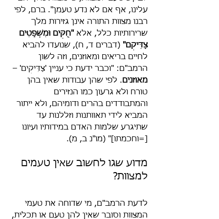
עלינו, אף אם לא נדע טעמן". ברם, לפי 
רבנו מצוות התורה אינן גזירות מלך 
שרירותיות כלל, אלא 
"חֻקִּים וּמִשְׁפָּטִים 
צַדִּיקִם"
 (דברים ד, ח), שנועדו להביא 
לחיים בריאים ומאוזנים, וזה לשון 
הרמב"ם: "וכבר ידעת כי עניין 'צַדִּיקִים' – 
מאוזנים
. לפי שהן עבודות שאין בהן 
טורח ולא גרעון כמו הנזירים 
והמתבודדים בהרים ודומיהם, ולא ייתור 
המביא לידי תאוותנות וזללנות עד 
שתיגרע שלמות האדם במידותיו ועיונו 
[=וחכמתו]" (מו"נ ב, מ).
מדוע שגו לחשוב שאין טעמים 
למצוות?
לדעת הרמב"ם, מי שדוחה את טעמי 
המצוות וסובר שאין להן טעם או תכלית, 