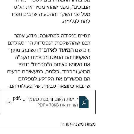
מסיבה זו התנגדו רבים לספר "מורה 
הנבוכים", מפני שהוא מסיר את הלוט 
מעל פני השקר וההטעיה שרבים תפרו 
להם לגלימה.
ונסיים בנקודה למחשבה, מדוע אומר 
רבנו שההשקפות הנפסדות הן "סגולתם 
ורכושם 
המיועד לאידם
"? תשובה, מתוך 
השקפותיהם הנפסדות יצמיח הקב"ה 
את העונש לאותם ה"חכמים" רודפי 
הבצע והכבוד. כלומר, במעשיהם הרעים 
הם מכשירים את הקרקע למפלתם 
שתבוא כתוצאה טבעית של פעולותיהם.
.pdf
ידיעת השם והבנת טעמי המצוות
הורידו את PDF • 70KB
מצוות משנה-תורה