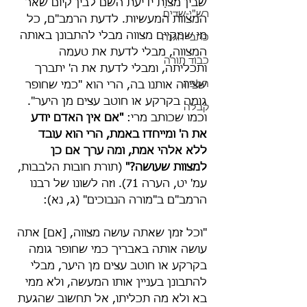
שבין מצוַת ידיעת השם לבין קיום שאר 
רש"י-שדים
המצוות המעשיות. לדעת הרמב"ם, כל 
מי שמקיים מצווה מבלי להתבונן באותה 
כתבי הגנה
המצווה, מבלי לדעת את טעמה 
כבוד תורה
ותכליתה, ומבלי לדעת את ה' יתברך 
הלכה
שציווה אותנו בה, הרי הוא "כמי שחופר 
גומה בקרקע או חוטב עצים מן היער". 
קבלה
וכמו שכותב מרי: 
"אם אין האדם יודע 
את ה' ומייחדו באמת, הרי הוא עובד 
ללא אלהי אמת, ומה ערך אם כן 
למצוות שעושה?"
 (תורת חובות הלבבות, 
עמ' יט, הערה 71). וזה לשונו של רבנו 
הרמב"ם ב"מורה הנבוכים" (ג, נא):
"וכל זמן שאתה עושה מצווה, [אם] אתה 
עושה אותה באבריך כמי שחופר גומה 
בקרקע או חוטב עצים מן היער, מבלי 
להתבונן בעניין אותו המעשה, ולא ממי 
בא ולא מה תכליתו, אל תחשוב שהגעת 