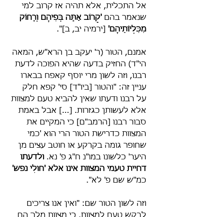
אל התכלית, אלא תהיה אז קרוב למי 
שנאמר בהם 
'קָרוֹב אַתָּה בְּפִיהֶם וְרָחוֹק 
מִכִּלְיוֹתֵיהֶם'
 [ירמיה יב, ב]".
אמנם, הטור (ר' יעקב בן הרא"ש, המאה 
הי"ד) החזיק בדעה שהיא הפוכה לדעת 
רבנו, וזה לשון מרי יוסף קאפח בבארו 
עניין זה: "והטור [ביו"ד] סי' קפא חלק 
על רבנו ודעתו שאין להביא טעם למצוות 
אלא לעשותן כגזרות. [...] אבל באמת 
סבור רבנו [הרמב"ם] כי המקיים את 
המצוות כדרישת הטור הרי הוא 'כמי 
שחופר גומה בקרקע או חוטב עצים מן 
היער' כלשונו במו"נ ח"ג פ' נא. 
ולדעתו 
דחיית טעמי המצוות אינו אלא 'חולִי נפש'
כמ"ש שם פ' לא".
וזה לשון הטור שם: "ואין אנו צריכים 
לבקש טעם למצוות, כי מצוות מלך הם 