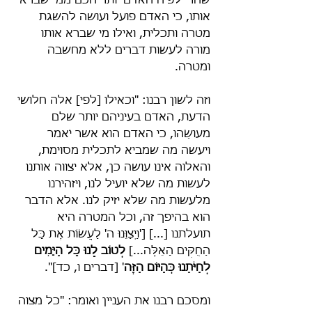
שהרי לפיה האדם יותר חכם ממי שברא 
אותו, כי האדם פועל ועושה להשגת 
מטרה ותכלית, ואילו מי שברא אותו 
מורה לעשות דברים ללא מחשבה 
ומטרה.
וזה לשון רבנו: "וכאילו [לפי] אלה חלושי 
הדעת, האדם בעיניהם יותר שלם 
מעושֵׂהו, כי האדם הוא אשר יֹאמר 
ויעשה מה שמביא לתכלית מסוימת, 
והאלוה אינו עושה כן, אלא יצווה אותנו 
לעשות מה שלא יועיל לנו, ויזהירנו 
מלעשות מה שלא יזיק לנו. אלא הדבר 
הוא בהיפך זה, וכל המטרה היא 
תועלתנו [...] ['וַיְצַוֵּנוּ ה' לַעֲשׂוֹת אֶת כָּל 
הַחֻקִּים הָאֵלֶּה...] 
לְטוֹב לָנוּ כָּל הַיָּמִים 
לְחַיֹּתֵנוּ כְּהַיּוֹם הַזֶּה
' [דברים ו, כד]".
ומסכם רבנו את העניין ואומר: "כל מצוה 