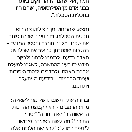
חמור, 
ועל שהם היו הרחוקים ביותר 
בבני-אדם מן הפילוסופיה, ושהם היו 
בתכלית הסכלות
".
נמצא, שהריחוק מן הפילוסופיה הוא 
תכלית הסכלות. וזו הסיבה שרבנו פותח 
את ספרו "משנה תורה" ב"ספר המדע" – 
בהלכות שמטרתן להאיר את שׂכלו של 
האדם בדעת, לרוממו לבחון ולבקֵּר 
חידושים בעין המחשבה, לְשַׂגְּבוֹ למעלת 
אהבת האמת, ולהדריכוֹ ליסוֹד היסודות 
ועמוד החכמות – לידיעת ה' יתעלה 
ויתרומם.
וברורה עתה תשובתו של מרי לשאלה: 
מדוע הרמב"ם קורא לקבוצת ההלכות 
הראשונה ב"משנה תורה" "יסודי 
התורה"? וזה לשונו בפתיחת פירושו 
ל"ספר המדע": "קרא שם הלכות אלה 