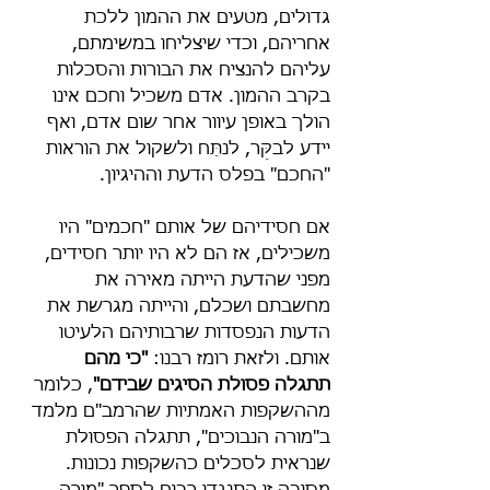
גדולים, מטעים את ההמון ללכת 
אחריהם, וכדי שיצליחו במשימתם, 
עליהם להנציח את הבורות והסכלות 
בקרב ההמון. אדם משכיל וחכם אינו 
הולך באופן עיוור אחר שום אדם, ואף 
יידע לבקֵּר, לנתֵּח ולשקול את הוראות 
"החכם" בפלס הדעת וההיגיון.
אם חסידיהם של אותם "חכמים" היו 
משכילים, אז הם לא היו יותר חסידים, 
מפני שהדעת הייתה מאירה את 
מחשבתם ושכלם, והייתה מגרשת את 
הדעות הנפסדות שרבותיהם הלעיטו 
אותם. ולזאת רומז רבנו: 
"כי מהם 
תתגלה פסולת הסיגים שבידם"
, כלומר 
מההשקפות האמתיות שהרמב"ם מלמד 
ב"מורה הנבוכים", תתגלה הפסולת 
שנראית לסכלים כהשקפות נכונות. 