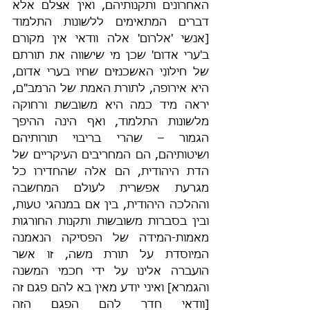
האחרונים ותקנותיהם, ואין אצלם אלא 
דברים המתאימים ללשונות התלמוד 
[אנשי 'אלרום' אלה וודאי אין מקורם 
ב'ערי אדום' שכן מי שישווה את תורתם 
של חילונֵי האשכנזים שחיו בערי אדום, 
היא אירופה, לתורת האמת של הרמב"ם, 
יראה מיד כמה היא משובשת ורחוקה 
מלשונות התלמוד, ואף הינה ההיפך 
הגמור – שהרי בריבוי תורותיהם 
ושיטותיהם, הם המחריבים העיקריים של 
הדת היהודית, הם אלה שהחדירו כל 
מגרעת אפשרית לעולם המחשבה 
וההלכה היהודית, בין אם במנהגי טעות, 
ובין בסברות משובשות ותקנות החורגות 
מאמות-המידה של הפסיקה הנאמנה 
המיוסדת על תורת משה, זו אשר 
הועברה אלינו על ידי חכמי המשנה 
והגמרא] ואיני יודע מאין בא להם פגם זה 
[וודאי חדר להם הפגם הזה 