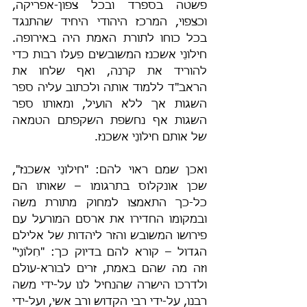
פשטה בספרד ובכל צפון-אפריקה, 
וכצפוי, המרכז היהודי היחיד שהתנגד 
בכל כוחו לתורת האמת היה באירופה. 
חילונֵי אשכנז המשובשים פעלו רבות כדי 
להוריד את קרנה, ואף שלחו את 
הראב"ד ללמוד אותה ולכתוב עליה ספר 
השגות אך ללא הועיל, ומאותו ספר 
השגות אף נחשׂפת השקפתם הטמאה 
של אותם חילונֵי אשכנז.
ואכן שמם ראוי להם: "חילונֵי אשכנז", 
שכן אונקלוס בתרגומו – שאותו הם 
כל-כך התאמצו למחוק מתורת משה 
ובמקומו החדירו את ארסם המורעל עם 
פירושו המשובש והזר ליהדות של אלילם 
הגדול – קורא להם בדיוק כך: "חִלוֹנַי" 
וזה מה שהם באמת, זרים לבורא-עולם 
ולדרכו הישרה שהנחיל לנו על-ידי משה 
רבנו, על-ידי רבי הקדוש ורב אשי, ועל-ידי 