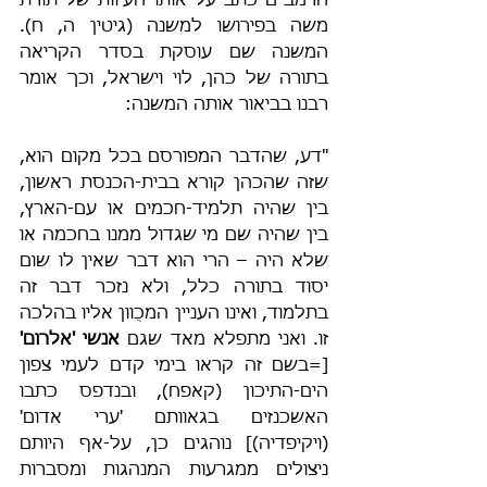
הרמב"ם כתב על אותו העיוות של תורת 
משה בפירושו למשנה (גיטין ה, ח). 
המשנה שם עוסקת בסדר הקריאה 
בתורה של כהן, לוי וישראל, וכך אומר 
רבנו בביאור אותה המשנה:
"דע, שהדבר המפורסם בכל מקום הוא, 
שזה שהכהן קורא בבית-הכנסת ראשון, 
בין שהיה תלמיד-חכמים או עם-הארץ, 
בין שהיה שם מי שגדול ממנו בחכמה או 
שלא היה – הרי הוא דבר שאין לו שום 
יסוד בתורה כלל, ולא נזכר דבר זה 
בתלמוד, ואינו העניין המכֻוון אליו בהלכה 
זו. ואני מתפלא מאד שגם 
אנשי 'אלרום'
[=בשם זה קראו בימי קדם לעמי צפון 
הים-התיכון (קאפח), ובנדפס כתבו 
האשכנזים בגאוותם 'ערי אדום' 
(ויקיפדיה)] נוהגים כן, על-אף היותם 
ניצולים ממגרעות המנהגות ומסברות 