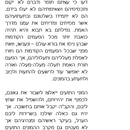
דעו כי עצתם תופר ודברם לא יקום 
ותכסיסיהם ושאיפותיהם לא יעלו בידם. 
הם לא יתמידו בשלטונם ובתעתועיהם 
אשר מסיתים ומדיחים את עמֵּנו מדרך 
האמת. נפילתם בֹּא תבוא והיא תהיה 
כואבת יותר מכל הפעמים הקודמות 
שבהן ניסו את בורא-עולם – ונענשו, וזאת 
מפני שבכל הפעמים הקודמות הם חזרו 
לאפלת מעלליהם ותעלוליהם, אך הפעם 
תורת האמת תעלה מעלה-מעלה ואורה 
לא יאפשר עוד לרשעים להתעות ולכזב 
ולתעתע בהמונים.
המוני התועים ייאלצו לשבור את גאונם, 
לכפוף את יהירותם, ולהשפיל את שחץ 
ליבם, והקב"ה יקבל אותם בתשובה. אך 
יהיו גם כאלה שילכו בשרירות ליבם 
הערֵל, בעיקר ראשיהם ומנהיגיהם אך 
לא מעטים גם מקרב ההמונים התועים 