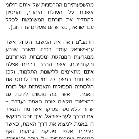
מהשפעותיהם ההרסניות של אותם חילונֵי 
אשכנז על העולם היהודי, והניסיון 
להחדיר את תורתם המשובשת לכלל 
עם-ישראל, כפי שהם פועלים עד היום].
הרמב"ם ראה את המשבר הגדול אשר 
עם-ישראל עומד בפניו, משבר שנבע 
ממגרעות המנהגות ומסברות האחרונים 
ותקנותיהם, אשר הרבה דברים אצלם 
אינם
 מתאימים ללשונות התלמוד. ולכן 
הוא חתר במשך כל ימי חייו לבסס את 
הלכותיה הפסוקות והאמיתיות של תורת 
האמת – אשר בה נצטווינו ללכת גם 
במציאות הקשה שבה האמת נעדרת – 
שהרי ללא ספר פסיקה אשר מורה ומאיר 
את הדרך לעם-ישראל, איך יוכלו מבקשי 
ה' באמת למצוא את דרך האמת, כאשר 
סביבם אלפי פסיקות גרועות ואף 