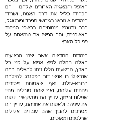
משה כמרחק שמים מארץ, וכן בספרי 
האופל והמאגיה הארורים שלהם – הם 
הכחידו כליל את דרך האמת, ושרידי 
היהודים שגורשו בגירושי ספרד ופורטוגל, 
כבר נתטנפו מוחותיהם בכשפי המינות 
האשכנזית, והם הפיצו את טומאתם על 
פני כל הארץ.
היהדות החדשה אשר יצרו הרשעים 
האלה החלה לפוץ אפוא על פני כל 
הארץ, הרשעים הללו ניסו להצליח במה 
שנכשלו בו אנשי דור הפלגה: להילחם 
בבורא-עולם. ואף שאסונות וייסורים 
ניחתים עליהם, ואף שהם סובלים מחיי 
שפלות וביזיון, עדיין הם מתעקשים לטוח 
את עיניהם ולאטום את אוזניהם, עדיין הם 
מסרבים להבין שהם עובדים אלילים 
שרלטנים ומאוסים.