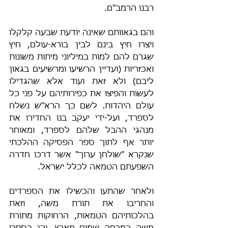
רבנו הרמב"ם.
והם בגאוותם שאינה יודעת שׂבעה קלקלו 
ויצרו חיץ בינם לבין בורא-עולם, חיץ 
שגרם להם למות במיליוני מיתות משונות 
ואכזריות (ועדיין הרשיעו ומרשיעים בגאון 
ליבם) ולא זאת ועוד אלא שהגדילו 
לעשות והפיצו את כפירותיהם על פני כל 
עולם היהדות. לשם כך הרא"ש נשלח 
לספרד, ועל-ידי יעקב בנו החדירו את 
מנהגי ההבל שלהם לספרד, ומאוחר 
יותר אף לתוך ספר הפסיקה ההלכתי 
שנקרא "שולחן ערוך" אשר דרכו חדרה 
השפעתם הטמאה לכלל ישראל.
ולאחר שהִתעו והכשילו את הספרדים 
והחריבו את תורת משה, וזאת 
בהלכותיהם הטמאות, הרחוקות מתורת 