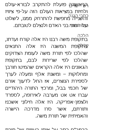
הראשונה פועלת להתקרב לבורא-עולם 
רש"י-שדים
ולחיות במציאות העולם הזה על-פי ציוויו 
כתבי הגנה
והשנייה מחפשת להתרחק ממנו, לשלוט 
על המוני בני האדם ולנצלם לטובתם.
כבוד תורה
הלכה
בתקופת משה רבנו היו אלה קורח ועדתו, 
קבלה
בתקופת המשנה היו אלה התנאים 
שהלכו לפי תורת משה לעומת הצדוקים 
שהלכו לפי שרירות לבם, בתקופת 
הגאונים היו אלה הקראים שהמיטו חורבן 
ומחלוקות – ומשנת אלף ומעלה לערך 
לספירת הנוצרים, אז החל לדעוך אורם 
של חכמי בבל, ומרכזֵי התורה היהודיים 
עברו אט אט מערבה לאירופה, לספרד 
ולצפון-אפריקה. היו אלה חילונֵי אשכנז 
ותורתם, אשר סרו מדרכה הישרה 
והאמיתית של תורת משה.