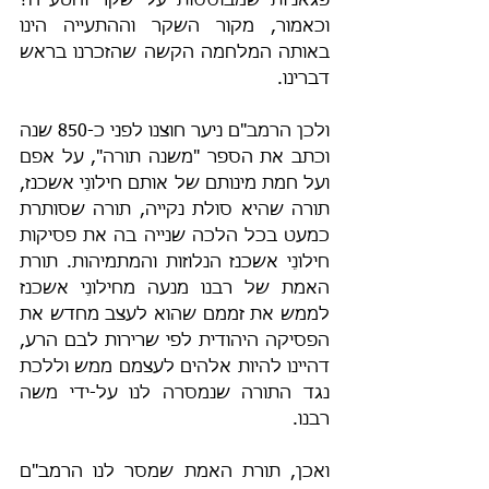
פגאניות שמבוססות על שקר והטעייה? 
וכאמור, מקור השקר וההתעייה הינו 
באותה המלחמה הקשה שהזכרנו בראש 
דברינו.
ולכן הרמב"ם ניער חוצנו לפני כ-850 שנה 
וכתב את הספר "משנה תורה", על אפם 
ועל חמת מינותם של אותם חילונֵי אשכנז, 
תורה שהיא סולת נקייה, תורה שסותרת 
כמעט בכל הלכה שנייה בה את פסיקות 
חילונֵי אשכנז הנלוזות והמתמיהות. תורת 
האמת של רבנו מנעה מחילונֵי אשכנז 
לממש את זממם שהוא לעצב מחדש את 
הפסיקה היהודית לפי שרירות לבם הרע, 
דהיינו להיות אלהים לעצמם ממש וללכת 
נגד התורה שנמסרה לנו על-ידי משה 
רבנו.
ואכן, תורת האמת שמסר לנו הרמב"ם 