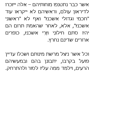
אשר כבר נתטנפו מוחותיהם – אלה ייזכרו 
לדיראון עולם, וראשיהם לא ייקראו עוד 
"חכמי וגדולי אשכנז" ואף לא "ראשוני 
אשכנז", אלא, לאחר שהאמת תרום הם 
יהיו סתם חילונֵי וזָרֵי אשכנז, כופרים 
ארורים שדינם נחרץ.
וכל אשר ניצל מרשת מינותם ושכלו עדיין 
פועל בקרבו, יתבונן בהם ובמעשיהם 
הרעים, וילמד ממה עליו לסור ולהתרחק. 
ואולי ישמעו הם את אותו הקול המהדהד 
בחלל העולם הקורא להם: "שובו בנים 
שובבים" ולא יהיו כאותו אחֵר שלא שב, 
שובו עכשיו, לפני שיהיה מאוחר.
.pdf
חילונֵי אשכנז
הורידו את PDF • 129KB