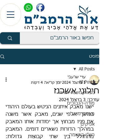
פוסט
All Posts
עדי שרעבי
All Posts
1 בדצמ׳ 2024
זמן קריאה 4 דקות
חילונֵי אשכנז
מצוות משנה-תורה
עודכן:
3 בדצמ׳ 2024
מורה-הנבוכים
ישנו מאבק איתנים הניטש בעולם היהודי 
מאמרי מדע
במשך אלפי שנים, מאבק אשר משנה 
את פניו מבחוץ אך יסודות אותו המאבק 
אפיקים
במהלך הדורות נשארים דומים. המאבק 
רש"י-הגשמה
מתחולל בין שתי קבוצות גדולות: 