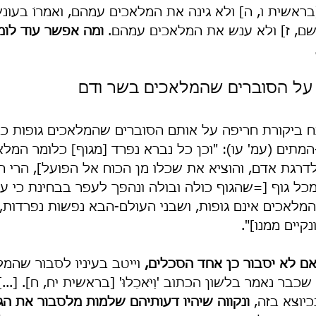
דָם' [בראשית ו, ה] ולא גינה את המלאכים עמהם, ואמרוֹ בעונש:
תִי' [שם, ז] ולא ענש את המלאכים עמהם. 
ומה אפשר עוד לומר
ל הסוברים שהמלאכים בשר ודם
 ביקורת חריפה על אותם הסוברים שהמלאכים גופות כבנ
מתים (עמ' עו): "וכן כל נברא נפרד [מגוף] כלומר המל
רגת אדם, והוציא את שכלו מן הכוח אל הפועל], הרי הו
 מכל גוף [=שהגוף כולה ובולה ונהפך לעפר בבחינת כי עפ
המלאכים אינם גופות, ושבני העולם-הבא נפשות נפרדות, 
קיים ממנו]".
אם לא יסבור כן אחד הסכלים,
 וייטב בעיניו לסבור שהמל
בר נאמר בלשון הכתוב 'וַיֹּאכֵלוּ' [בראשית יח, ח]. [...]
יוצא בזה, 
ונקווה שיהיו דעותיהם שלמות מלסבור את ה