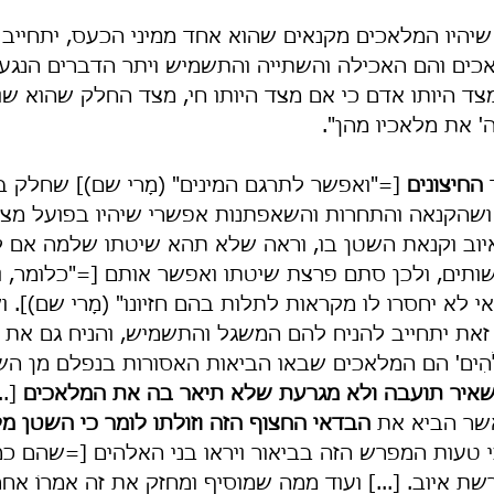
שיהיו המלאכים מקנאים שהוא אחד ממיני הכעס, יתחייב
כים והם האכילה והשתייה והתשמיש ויתר הדברים הנגעלי
ד היותו אדם כי אם מצד היותו חי, מצד החלק שהוא שו
ה' את מלאכיו מהן".
 
החיצונים
 [="ואפשר לתרגם המינים" (מָרי שם)] שחלק ב
ושהקנאה והתחרות והשאפתנות אפשרי שיהיו בפועל מצד
וב וקנאת השטן בו, וראה שלא תהא שיטתו שלמה אם ל
ותים, ולכן סתם פרצת שיטתו ואפשר אותם [="כלומר, 
אי לא יחסרו לו מקראות לתלות בהם חזיונו" (מָרי שם)]. ו
זאת יתחייב להניח להם המשגל והתשמיש, והניח גם את זה
י הָאֱלֹהִים' הם המלאכים שבאו הביאות האסורות בנפלם מן ה
שאיר תועבה ולא מגרעת שלא תיאר בה את המלאכים
 [..
אשר הביא את 
הבדאי החצוף הזה וזולתו לומר כי השטן מ
י טעות המפרש הזה בביאור ויראו בני האלהים [=שהם כמל
איוב. [...] ועוד ממה שמוסיף ומחזק את זה אמרוֹ אחר כך: 