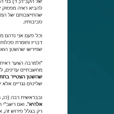
של הקב"ה; ד) בני הא
להביא ראיה מפסוק שע
שהתייצבותם של המלאכ
סביבותיו.
וכל פעם אני נדהם מח
דבריו וחומרת סכלותם.
שפירשו שהשטן הוא מלא
"ולמרבה הצער ראיתי 
מחשבתיים עדינים, ל
שהשטן הצטייר בתודע
שליטים נגדיים אלא 
ובבראשית רבה (כו, ח)
אלהיא
". ואם רשב"י 
רק בגלל פירוש זה, א