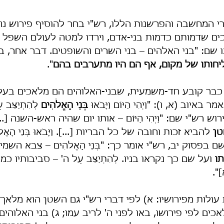
י המחשבה והפרשנות הללו, רש"י בחר להוסיף פירוש נו
ם שדמותם כדמות בני-אדם, וירדו למטה לעולם השפל ו
ו שם: "בני האלהים – בני השרים והשופטים. דבר אחר, ב
חותו של מקום, אף הם היו מתערבים בהם
".
 כבר קובע חד-משמעית, שבני-האלוהים הם מלאכים בעלי
יוב (א, ו): "וַיְהִי הַיּוֹם וַיָּבֹאוּ 
בְּנֵי הָאֱלֹהִים
 לְהִתְיַצֵּב ע
ה פירוש רש"י שם: "וַיְהִי הַיּוֹם – אותו יום שהיה ראש-השנה [...
טן
 להביא זכות וחובה של כל הבריות [...]. וַיָּבֹאוּ בְּנֵי הָאֱלֹהִ
שם בפסוק יב, רש"י אומר כך: "בְּנֵי הָאֱלֹהִים – צבא השמ
תו
 ועל שם כך נקראו בניו. לְהִתְיַצֵּב עַל ה' – סביבותיו כמו 'לְכ
".
עולות מפירושיו: א) לפי דברי רש"י גם השטן הוא מלאך; 
ים לפי פירושו, באו לפני ה' לריב עמו; ג) בני האלוהים 