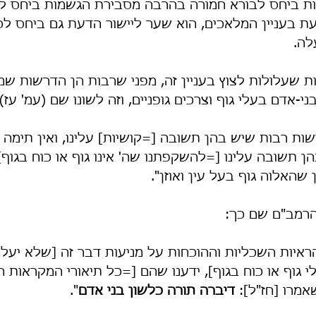
ת ביחס לבורא חמורה בהרבה מסבירת הגשמות ביחס למ
עת בעניין המלאכים, הוא שער ליישור הדעת גם ביחס לסי
לה.
 שעלולות לצוץ בעניין זה, מפני שרבות הן הדרשות שמ
-אדם בעלי גוף וצרכים גופניים, וזה לשונו שם (עמ' עז):
שות רבות שיש בהן תשובה [=קושיות] עלינו, ואין תימה 
 תשובה עלינו [=להשקפתנו שה' אינו גוף או כוח בגוף],
שהאלוה גוף בעל עין ואוזן".
הרמב"ם שם כך:
הראיות השכליות וההוכחות על מניעות דבר זה [שלא יעל
 גוף או כוח בגוף], ידענו שהם [=כל תיאורי המקראות הג
אמרו [חז"ל]: 
דיברה תורה כלשון בני אדם
".