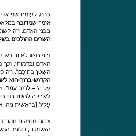
ברם, לעומת שני אדיר
אומר שמדובר במלאכי
בבני-האדם, וזה לשונ
השרים ההולכים בשלי
ובפירושו לאיוב רש"י
האדם ובדמותו, וכך נאמר בא
הַשָּׂטָן בְּתוֹכָם", וז
הקדוש-ברוך-הוא לש
עַל ה' – 
לריב עמו
". ו
לשכינה 
להיות בני בי
עָלָיו' [בראשית מה, א]
וכמה תמיהות חמורות 
האלוהים, כלומר המלאכ