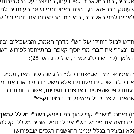
לוהים, הם המלאכים לפי דעתו, התייצבו על ה' 
סביבותיו
וסק בבני-האדם, דהיינו באחי יוסף ושאר העומדים לפניו
ים לפני האלוהים, היא כמו התייצבות אחי יוסף וכל שא
דש למול ריחוקו של רש"י מדרך האמת, והמשכילים יבינ
 ונצרף את דברי מָרי יוסף קאפח בהתייחסו לפירוש רש"י 
ך (פירוש רס"ג לאיוב, עמ' כח, הע' 28):
ממפרשי ימינו שגישתם כלפי ה' גישה גסה מאד, וטפלו בע
א בכלים שכליים מעודנים אלא משל בדחפור או באֵת ומע
תם כפי שהצטייר בארצות הנוצריות,
 אשר בתורתם ה' ו
שהאחד קצת גדול מהשני, 
וכדי בזיון וקצף
".
 נאמר: "רשב"י קרי להון בני דייניא, 
רשב"י מקלל למאן ד
היה רואה את פירוש רש"י אין לי ספק שהיה מקללו קללה
לא ובעיקר בגלל ענייני ההגשמה הגסים שבפירושו.