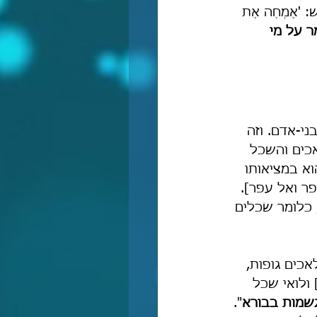
 'אֶמְחֶה אֶת 
 על מי 
י-אדם. וזה 
אכים והשכל 
א במציאותו 
ר ואל עפר]. 
כלומר שׂכלים 
אכים גופות, 
 ולואי שכל 
גשמות בבורא
". 