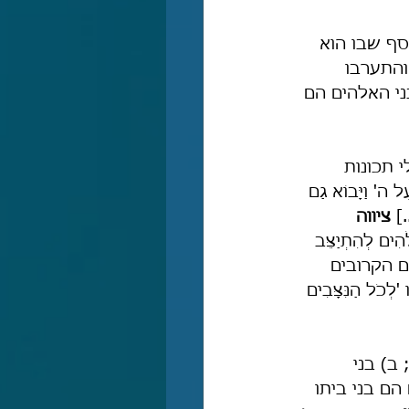
סף שבו הוא 
התערבו 
ני האלהים הם 
 תכונות 
ַל ה' וַיָּבוֹא גַם 
] 
ציווה 
ים לְהִתְיַצֵּב 
ים הקרובים 
ֹל הַנִּצָּבִים 
ב) בני 
הם בני ביתו 