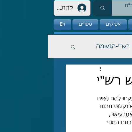
להתחברות
אפיקים
ספרים
En
רש"י-הגשמה
 רש"י
ִקְחוּ לָהֶם נָשִׁים 
אונקלוס תרגם 
אִתְרְעִיאוּ", 
נות המוני 