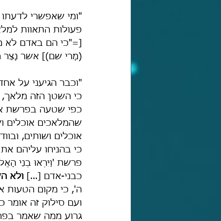
"ומי שאפשרי לדעתו 
פעולות התאוות למלא
[="כי הם באדם לא מצ
(מָרי שם)] אשר נָצַר 
"וכבר הגיעני על אחד
כי השטן הזה מלאך, 
כפי שטעה בפרשת אי
שהמלאכים אוכלים וש
אוכלים ושותים, ובווד
כי בהניחו עליהם את 
פרשת 'וַיִּרְאוּ בְנֵ
כבני-אדם [...] 
ולא ה
ה', כי מקום הטעות 
ועם סילוק זה אומר כ
גרוע ממה שאמר בפרשת 