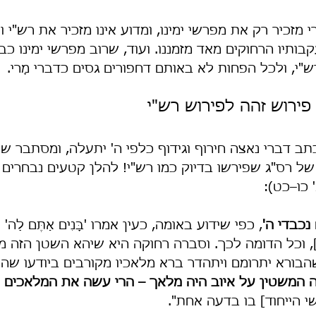
רי מזכיר רק את מפרשי ימינו, ומדוע אינו מזכיר את רש"י 
תיו הרחוקים מאד מזמננו. ועוד, שרוב מפרשי ימינו כבר
י, ולכל הפחות לא באותם דחפורים גסים כדברי מָרי.
ירוש זהה לפירוש רש"י
תב דברי נאצה חירוף וגידוף כלפי ה' יתעלה, ומסתבר שק
של רס"ג שפירשו בדיוק כמו רש"י! להלן קטעים נבחרים 
 כו–כט):
נכבדי ה'
, כפי שידוע באומה, כעין אמרו 'בָּנִים אַתֶּם לַה' אֱ
ָאֵל' [...], וכל הדומה לכך. וסברה רחוקה היא שיהא השטן הזה 
בורא יתרומם ויתהדר ברא מלאכיו מקורבים ביודעו שהם
ה המשטין על איוב היה מלאך – הרי עשה את המלאכים מ
 הייחוד] בו בדעה אחת".