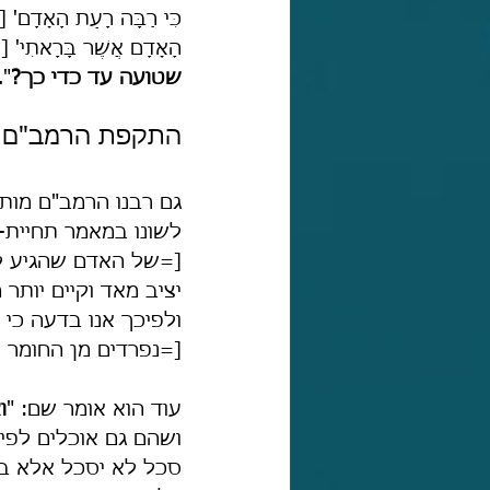
כִּי רַבָּה רָעַת הָאָ
הָאָדָם אֲשֶׁר בָּרָא
שטועה עד כדי כך?
".
התקפת הרמב"ם ע
גם רבנו הרמב"ם מותח
לשונו במאמר תחיית-ה
[=של האדם שהגיע לד
יציב מאד וקיים יותר
ולפיכך אנו בדעה כי 
[=נפרדים מן החומר ונ
עוד הוא אומר שם: "
ו
ושהם גם אוכלים לפי שכ
סכל לא יסכל אלא בכ