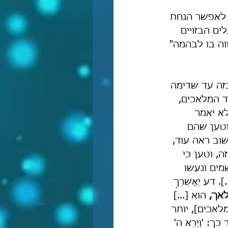
 לאפשר הנחת 
ם הבזויים 
וה בו לבהמה" 
זה עד שדימה 
 המלאכים, 
א יאמר 
וטען שהם 
שוב ראה עוד, 
, וטען כי 
שמים ונעשו 
.]. דע יְאָשְׁרְךָ 
לאך,
 הוא [...] 
אכים], יותר 
'וַיַּרְא ה' 