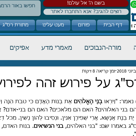
!בשם ה' אל עולם
רוצים להגיב? אנא התחברו לאתר
דף הבית
פורום
מעט עלינו
מתורת רס"ג
מורה-הנבוכים
מאמרי מדע
אפיקים
כבוד תורה
זמן קריאה 8 דקות
הלכה
קבלה
"ג על פירוש זהה לפירוש
: "וַיִּרְאוּ 
בְנֵי הָאֱלֹהִים
 אֶת בְּנוֹת הָאָדָם כִּי טֹבֹת הֵנָּה וַיּ
ּ". מי הם בני האלוהים? האם הם מלאכים? האם הם בני-אדם? 
 יָת בְּנָת אֱנָשָׁא. אֲרֵי שַׁפִּירָן אִנִּין. וּנְסִיבוּ לְהוֹן נְשִׁין. מִכֹּל דְּ
"ג באמרוֹ שם: "בני האלהים, 
בני הנשיאים
. בנות האדם, ב
.