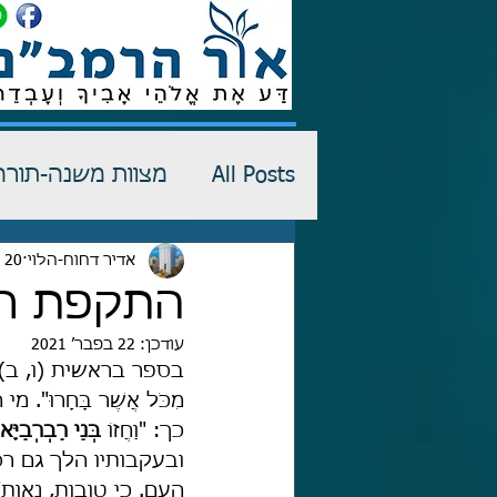
All Posts
מצוות משנה-תורה
רש"י-שדים
אדיר דחוח-הלוי
20 ביוני 2018
כתבי הגנה
התקפת רס
עודכן:
22 בפבר׳ 2021
בספר בראשית (ו, ב) נאמר
מִכֹּל אֲשֶׁר בָּחָרו
כך: "וַחֲזוֹ 
בְּנֵי רַבְרְבַיָּא
ובעקבותיו הלך גם רס
העם. כי טובות, נאות"