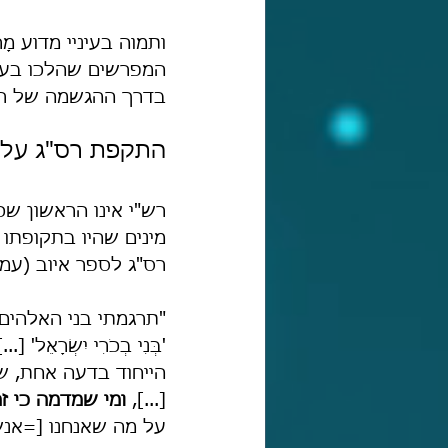
ותמוה בעיניי מדוע מָ
המפרשים שהלכו בעקבו
בדרך ההגשמה של רש"
התקפת רס"ג על פ
רש"י אינו הראשון שכ
מינים שהיו בתקופתו 
רס"ג לספר איוב (עמ'
"תרגמתי בני האלהים 
'בְּנִי בְכֹרִי יִשְׂר
הייחוד בדעה אחת, שה
[...], 
ומי שמדמה כי ז
על מה שאנחנו [=אנשי