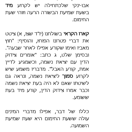
אבו-ינקי שלכתחילה יש לקרוע 
מיד
בשעת שמיעת הבשורה הרעה וזוהי שעת 
החימום.
קארו הקראי
 בשולחנו (יו"ד שצו, א) ציטט 
את דברי פטרונו הפוחז, והוסיף: "חוץ 
מאביו ואימו שקורע אפילו לאחר שבעה". 
ובסימן שלט, ג כתב: "אומרים צידוק 
הדין עם יציאת נשמה, וכשמגיע לדיין 
אמת, קורע האבל". מדבריו משמע שיש 
לקרוע 
סמוך
 ליציאת נשמה, ונראה גם 
לשיטתו שאם לא היה בעת יציאת נשמה 
וכבר אמרו צידוק הדין, קורע מיד בעת 
ששומע.
כללו של דבר, אפילו מדברי המינים 
עולה ששעת החימום היא שעת שמיעת 
השמועה.