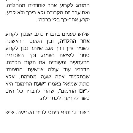
המנהג לקרוע אחר שחוזרים מההלויה. 
ואם עבר יום הקבורה ולא בירך ולא קרע, 
יקרע אחר-כך בלי ברכה".
שלוש פעמים בדבריו כתב שנכון לקרוע 
אחר
ההלוויה,
 ובין הפעם הראשונה 
לשנייה ציין דרך אגב שיותר נכון לקרוע 
סמוך ליציאת נשמה. וכך השׂכירים 
מתעתעים ומעוותים את תקנת חכמים. 
מדבריו עוד עולה ש"שעת החימום" 
שבתלמוד אינה שעה מסוימת, אלא 
כוונת שמואל באמרוֹ "
שעת
 החימום" היא 
ל"
יום
 החימום", שהרי לדבריו כל היום 
כשר לקריעה לכתחילה.
חשוב להוסיף ביחס לדיני הקריעה, שיש 
עוד סעיפי דינים תלמודיים שנמחקו 
במהלך השנים, אציין לדוגמה כמה מהם 