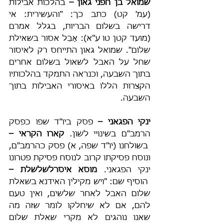
שמואל בן חפני גאון – 
בהלכות אבילות 
(עמ' קט) כתב כך: "והעשירית: אי 
דרישה בשלום הבריות, בגלל אמרם 
(מועד קטן טו ע"א): אָבֵל אסור בשאילת 
שלום". שמואל גאון התייחס רק לאיסור 
שחל על האבל לשאול בשלום אחרים 
בתוך השבעה, וכנראה התמקד בהלכותיו 
הקצרות הללו באיסורי האבילות בתוך 
השבעה.
ינקי הפגאני –
 פסק ביו"ד שפו כפסק 
הרמב"ם בשינויי לשון. 
קארו הקראי –
 בשולחנו (יו"ד שפה, א) פסק כהרמב"ם, 
ונוסח פסיקתו קרוב לנוסח פסיקת פטרונו 
ינקי הפגאני. 
מוסא איסרלשלשלת –
 הוסיף שם: "ויש מקילין האידנא בשאלת 
שלום האבל לאחר שלשים, ואין טעם 
להם, אם לא שיחלקו לומר שזה מה 
שאנו נוהגים לא מקרי שאלת שלום 