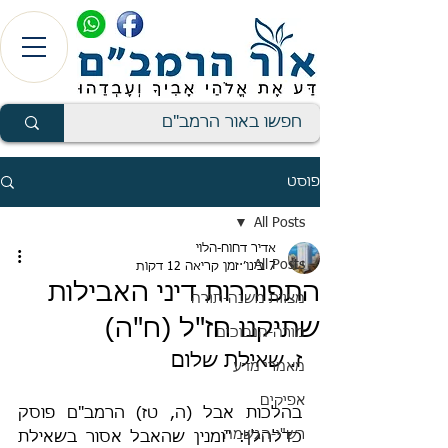
פוסט
All Posts
אדיר דחוח-הלוי
All Posts
7 בינו׳
זמן קריאה 12 דקות
התפוררות דיני האבילות
מצוות משנה-תורה
שתיקנו חז"ל (ח"ה)
מורה-הנבוכים
ז. שאילת שלום
מאמרי מדע
אפיקים
בהלכות אבל (ה, טז) הרמב"ם פוסק 
רש"י-הגשמה
כדלהלן: "ומנין שהאבל אסור בשאילת 