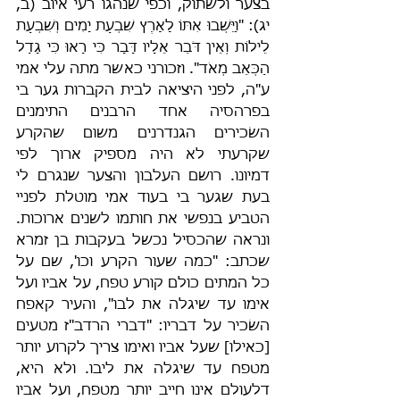
בצער ולשתוק, וכפי שנהגו רעי איוב (ב, 
יג): "וַיֵּשְׁבוּ אִתּוֹ לָאָרֶץ שִׁבְעַת יָמִים וְשִׁבְעַת 
לֵילוֹת וְאֵין דֹּבֵר אֵלָיו דָּבָר כִּי רָאוּ כִּי גָדַל 
הַכְּאֵב מְאֹד". וזכורני כאשר מתה עלי אמי 
ע"ה, לפני היציאה לבית הקברות גער בי 
בפרהסיה אחד הרבנים התימנים 
השׂכירים הגנדרנים משום שהקרע 
שקרעתי לא היה מספיק ארוך לפי 
דמיונו. רושם העלבון והצער שנגרם לי 
בעת שגער בי בעוד אמי מוטלת לפניי 
הטביע בנפשי את חותמו לשנים ארוכות. 
ונראה שהכסיל נכשל בעקבות בן זמרא 
שכתב: "כמה שעור הקרע וכו', שם על 
כל המתים כולם קורע טפח, על אביו ועל 
אימו עד שיגלה את לבו", והעיר קאפח 
השׂכיר על דבריו: "דברי הרדב"ז מטעים 
[כאילו] שעל אביו ואימו צריך לקרוע יותר 
מטפח עד שיגלה את ליבו. ולא היא, 
דלעולם אינו חייב יותר מטפח, ועל אביו 