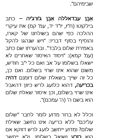
שבימיהם".
אִבְּן עבדאללה אִבְּן ג'ורג'יה –
 כתב 
בילקוטו (ח"ז, יו"ד יד, עמ' קמ) את עיקרי 
ההלכה כפי שהם בשולחנו של קארו, 
והוסיף בסוף דבריו: "ויש שנהגו להקל 
באמירת שלום בלבד". ובהערתו שם כתב 
(עמ' קמא): "ויסוד האיסור שאחרים לא 
ישאלו בשלומו על אב ואם כל י"ב חודש, 
משום שהוא אינו שרוי בשלום. ואם כן, 
כל זה שייך בשאלת שלום דזמנם 
דהיה 
בכריעה,
 דהוא כלועג לרש כיוון דהאבל 
אינו שרוי בשלום, וכן איסור שאלת שלום 
הוא בשם ה' (ה' עמכם)".
וכלל לא ברור מדוע לומר לחבר "שלום 
עליכם" ללא כריעה אינו נחשב שאילת 
שלום? ומדוע ייחשב לועג לרש דווקא אם 
הוא 
כורע 
ושואל בשלומו, ולא ייחשב 