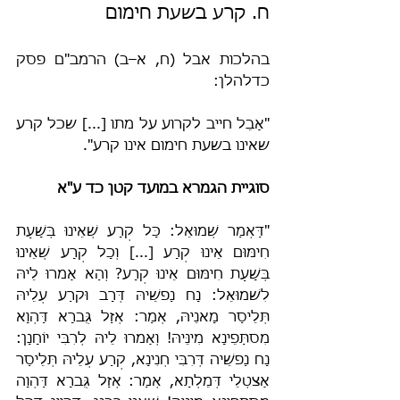
ח. קרע בשעת חימום
בהלכות אבל (ח, א–ב) הרמב"ם פסק 
כדלהלן:
"אָבֵל חייב לקרוע על מתו [...] שכל קרע 
שאינו בשעת חימום אינו קרע".
סוגיית הגמרא במועד קטן כד ע"א
"דַּאְמַר שְׁמוּאֵל: כָּל קְרָע שְׁאֵינוּ בְּשָׁעַת 
חִימּוּם אֵינוּ קְרָע [...] וְכָל קְרָע שְׁאֵינוּ 
בְּשָׁעַת חִימּוּם אֵינוּ קְרָע? וְהַא אַמרוּ לֵיהּ 
לִשׁמוּאֵל: נָח נַפשֵׁיהּ דְּרָב וּקרַע עְלֵיהּ 
תְּלֵיסַר מָאנֵיהּ, אְמַר: אְזַל גֻּברָא דַּהְוָא 
מִסתַּפֵינָא מִינֵּיהּ! וְאַמרוּ לֵיהּ לְרִבִּי יוֹחָנָן: 
נָח נַפשֵׁיה דְּרִבִּי חְנִינָא, קְרַע עְלֵיהּ תְּלֵיסַר 
אַצטְלֵי דְּמֵלְתָא, אְמַר: אְזַל גֻּברָא דַּהְוָה 