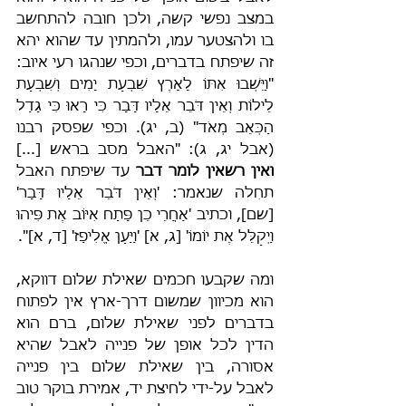
במצב נפשי קשה, ולכן חובה להתחשב 
בו ולהצטער עמו, ולהמתין עד שהוא יהא 
זה שיפתח בדברים, וכפי שנהגו רעי איוב: 
"וַיֵּשְׁבוּ אִתּוֹ לָאָרֶץ שִׁבְעַת יָמִים וְשִׁבְעַת 
לֵילוֹת וְאֵין דֹּבֵר אֵלָיו דָּבָר כִּי רָאוּ כִּי גָדַל 
הַכְּאֵב מְאֹד" (ב, יג). וכפי שפסק רבנו 
(אבל יג, ג): "האבל מסב בראש [...] 
ואין רשאין לומר דבר
 עד שיפתח האבל 
תחִלה שנאמר: 'וְאֵין דֹּבֵר אֵלָיו דָּבָר' 
[שם], וכתיב 'אַחֲרֵי כֵן פָּתַח אִיּוֹב אֶת פִּיהוּ 
וַיְקַלֵּל אֶת יוֹמוֹ' [ג, א] 'וַיַּעַן אֱלִיפַז' [ד, א]".
ומה שקבעו חכמים שאילת שלום דווקא, 
הוא מכיוון שמשום דרך-ארץ אין לפתוח 
בדברים לפני שאילת שלום, ברם הוא 
הדין לכל אופן של פנייה לאבל שהיא 
אסורה, בין שאילת שלום בין פנייה 
לאבל על-ידי לחיצת יד, אמירת בוקר טוב 