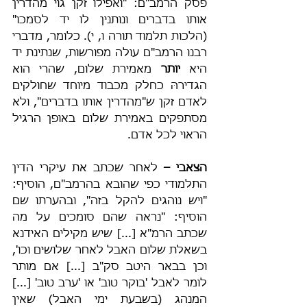
פסק הרמב"ם: "ואפילו זקן גוי מהדרין 
אותו בדברים ונותנין לו יד לסמכו" 
(הלכות תלמוד תורה ו, י). כלומר, מדברי 
רבנו הרמב"ם עולה מפורשות, שנתינת יד 
היא 
יותר
 מאמירת שלום, שהרי הוא 
הגדירהּ כחלק מכבוד מיוחד שחולקים 
לאדם זקן ש"מהדרין אותו בדברים", ולא 
מסתפקים באמירת שלום באופן הרגיל 
הראוי לכל אדם.
הצאבי –
 לאחר שכתב את עיקרי הדין 
התלמודי כפי שהובא בהרמב"ם, הוסיף: 
"ויש נוהגים להקל בזה", ובהערתו שם 
הוסיף: "נראה שהם סומכים על מה 
שכתב הרמ"א [...] שיש מקילים האידנא 
בשאלת שלום האבל לאחר שלושים וכו', 
וכן בבאר היטב סק"ב [...] אם מותר 
לומר לאבל 'בוקר טוב' או 'ערב טוב' [...] 
המנהג (בשבעת ימי האבל) שאין 