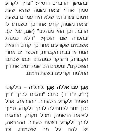
ובהמשך הדברים הוסיף: "וצריך לקרוע 
סמוך אחרי יציאת נשמה שהיא שעת 
חימום צערו. ומי שלא היה עמהם בשעת 
יציאת נשמה, קורע אחר-כך כשנודע לו 
הדבר. וכן הוא מנהגינו" (שם, עמ' יג). 
ובהערה שם הוסיף: "דלא כמנהג 
אשכנזים שקורעים אחר-כך קודם הוצאת 
המת או בבית-הקברות, והספרדים אחרי 
הקבורה, והעיקר כמנהגינו וכמו שכתבו 
הפוסקים". ומעטים הם שמקיימים את דין 
התלמוד וקורעים בשעת חימום.
אִבְּן עבדאללה אִבְּן ג'ורג'יה – 
בילקוטו 
(ח"ז, יו"ד ד) כתב: "נוהגים לברך 'דיין 
האמת' ולקרוע בסעודת ההבראה. אבל 
נכון יותר לכתחילה לברך ולקרוע סמוך 
ליציאת הנשמה, ומכל מקום, הנוהגים 
לברך ולקרוע בשעת סעודת ההבראה, 
יש להם על מה שיסמוכו, וכן 