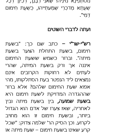
מִסתַּפֵינָא מִינֵּיהּ! שַׁאנֵי רַבָּנַן, דְּכֵיוָן דְּכָל 
שָׁעְתָא מַדכְרֵי שַׁמַּעתַּייהוּ, כְּשָׁעַת חִימּוּם 
דַּמֵי".
ועתה לדברי השוטים
רש"י-שר"י – 
כתב שם כך: "בשעת 
חימום, בשעת התחלת הצער בשעת 
מיתה". וברור כשמש ששעת החימום 
איננה אך ורק בשעת המיתה, שהרי 
לעתים לא רחוקות הקרובים אינם 
נמצאים ליד הנפטר בעת הסתלקותו, מהי 
אפוא שעת החימום שלהם? אלא ברור 
שההגדרה המדויקת לשעת חימום היא 
בשעת שמועה,
 בין בשעת מיתה ובין 
לאחריה, שאז צערו של אדם הוא הגדול 
ביותר, ובשעת חימום זו הוא מחויב 
לקרוע.
וכן הסיק הר' שלמה צדוק: "שכל 
קרע שאינו בשעת חימום – שעת מיתה או 