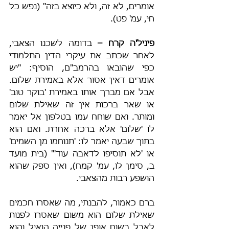
אומרים, לא זה, ולא כיוצא בזה" (נפש כל 
חי, עמ' פט).
פיניל'ה קרח – 
בדומה לשכנו הצאבי, 
לאחר שכתב את עיקרי הדין התלמודי 
כפי שהובאו בהרמב"ם, הוסיף: "יש 
אומרים דאין אסור אלא באמירת שלום. 
אבל אם מברך אותו באמירת 'בוקר טוב' 
או שאר ברכות אין זה שאילת שלום 
ומותר. ואם שוחח עמו בטלפון אל יאמר 
לו 'שלום' אלא ברכה אחרת. ואם הוא 
בתוך שבעה יאמר לו: 'תנוחמו מן השמים' 
או 'לא תוסיפו לדאבה עוד'" (בית מועד 
ב, סימן לו, עמ' קמח), ואין ספק שהוא 
הושפע רבות מהצאבי.
ברם כאמור, להבנתי, מה שאסרו חכמים 
שאילת שלום הוא משום שאסרו לפנות 
לאבל בשום אופן של פנייה הואיל והוא 