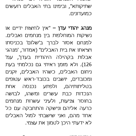
שתיקותא", ובימינו בתי האבלים רועשים 
כמועדונים.
מנהג יהודי עדן – 
"אין לחיצות ידיים או 
נשיקות המוחלפות בין מנחמים ואבלים. 
למנחם אסור לברך ב'שלום' בכניסתו 
ויציאתו את בית האבלים" (אמדור, 'מנהגי 
אבלות בקהילה היהודית בעדן', עמ' 
126). ולא מזמן ראיתי גם נכלמתי בעת 
ניחום האבלים, כשהיו האבלים, זקנים 
ומכובדים, יושבים בכובד-ראש עטופים 
בטליתותיהם, ולפתע נכנסה אחת 
הנכדות כבת עשרים ומשהו, לבושה 
בחוסר צניעות, ולעיני עשרות מנחמים 
כרעה אליהם ונישקה והתחבקה עם כל 
אחד מהם, ואני שישבתי למול האבלים 
לא ידעתי היכן לטמון את עצמי.