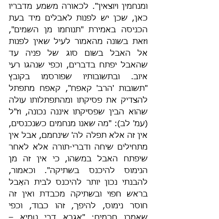
ומנחמין ויוצאין". לכאורה משמע מדבריו 
כאן, שכן יש לפנות לאבלים מיד בעת 
הכניסה באמירת "תנוחמו מן השמים", 
וזאת בשונה מהאמור לעיל שאין לפנות 
אל האבל בשום סוג של פניה עד 
שהאבל יפתח בדברים, וכפי שנהגו רעי 
איוב. ובתשובותיו שפורסמו בקובץ 
"תשובות 'הרב' קאפח", קאפח מתפתל 
להצדיק את פסיקתו ומהתפתלותו עולה 
שהוא הבין שפסיקתו איננה נכונה, וז"ל 
(עמ' לב): "מה שאנו מנחמים כשנכנסים, 
אין זה אלא תפלה לה' שינחמם, אבל אין 
מתחילים שיחה ודברי-תורה אלא לאחר 
שיפתח האבל במשהו, כי אין זה מן 
הנימוס להיכנס בשתיקה". וכאמור, 
להבנתי נכון יותר להיכנס לבית האֵבל 
בראש חפוי ובשתיקה מכבדת ואין זה 
חוסר נימוס, להיפך, זהו כבוד, וכפי 
שאמרו חכמים: "אגרא דבי טמיא – 