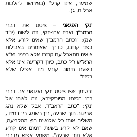
שמיעה, אינו קרע" (בפירושו להלכות 
אבל ח, ג).
ינקי הפגאני –
 ציטט את דברי 
ה
ר
מ
ב"
ן
 ואביו אבו-ינקי, וזה לשונו (יו"ד 
שמ): "וכתב הרמב"ן שאינו קורע אלא 
בפני קרובו, כדרך שאומרים באבילות 
שאינו מתאבל עם קרובו אלא בפניו. וא"א 
הרא"ש ז"ל כתב, כיוון דקריעה אינו אלא 
בשעת חימום קורע מיד אפילו שלא 
בפניו".
ובסימן שצו ציטט ינקי הפגאני את דברי 
רבו הפוחז מפוסקיירא, וזה לשונו של 
ינקי: "כתב הראב"ד, אָבֵל שלא נהג 
אבילות תוך שבעה, בין בשוגג בין במזיד, 
משלים אותו כל שלושים חוץ מהקריעה, 
שאם לא קרע בשעת חימום אינו קורע 
אלא תוך שבעה". משמע אפוא מדברי 