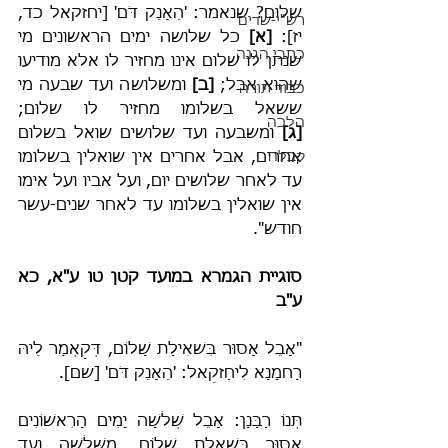
שלום? שנאמר: 'הֵאָנֵק דֹּם' [יחזקאל כד, 
רש"י-שדים
יז]: 
[א]
 כל שלושה ימים הראשונים מי 
כתבי הגנה
שנתן לו שלום אינו מחזיר לו אלא מודיעו 
שהוא אבל; 
[ב]
 ומשלושה ועד שבעה מי 
כבוד תורה
ששאל בשלומו מחזיר לו שלום; 
הלכה
[ג]
 ומשבעה ועד שלושים שואל בשלום 
קבלה
אחרים, אבל אחרים אין שואלין בשלומו 
עד לאחר שלושים יום, ועל אביו ועל אימו 
אין שואלין בשלומו עד לאחר שנים-עשר 
חודש".
סוגיית הגמרא במועד קטן טו ע"א, כא 
ע"ב
"אָבֵל אָסוּר בִּשׁאִילַת שָׁלוֹם, דְּקַאְמַר לֵיהּ 
רַחמָנָא לִיחַזקֵאל: 'הֵאָנֵק דֹּם' [שם].
תְּנוֹ רַבָּנַן: אָבֵל שְׁלֹשָׁה יָמִים הָרִאשׁוֹנִים 
אָסוּר בִּשׁאָלַת שָׁלוֹם, מִשְּׁלֹשָׁה וְעַד 