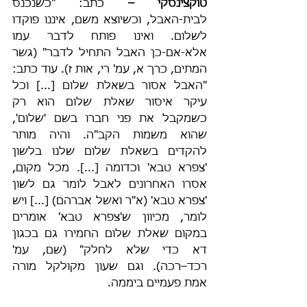
טוקצינסקי – 
כתב: "כשנכנס 
לבית-האבל, וכשיוצא משם, איננו פוקדו 
לשלום. ואינו פותח לדבר עמו 
אלא-אם-כן האבל התחיל לדבר" (גשר 
המתים, כרך א, עמ' רי, אות ז). עוד כתב: 
"האבל אסור בשאלת שלום [...] וכל 
עיקר איסור שאלת שלום הוא רק 
כשמקבל את פני חברו בשם 'שלום', 
שהוא משמות הקב"ה. והיה מותר 
להקדים בשאלת שלום שלנו בלשון 
'צפרא טבא' וכדומה [...]. מכל מקום, 
אסרו האחרונים לאבל לומר גם לשון 
'צפרא טבא' (א"ר ואשל אברהם) [...] ויש 
לומר, מכיוון ש'צפרא טבא' אומרים 
במקום שאלת שלום החמירו גם בכגון 
דא כדי שלא לחלק" (שם, עמ' 
רכד–רכה). וגם שעון מקולקל מורה 
אמת פעמיים ביממה.