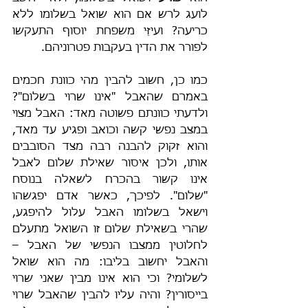
לועג לרש אם הוא שואל בשלומו ללא 
כריעה? ועיזֵּי משפחת יוסוף התעקשו 
לפורר את הדין בעקבות פטרוניהם.
כמו כן, חשוב להבין מהי כוונת חכמים 
באמרם שהאבל "אינו שרוי בשלום"? 
ולדעתי כוונתם פשוטה מאד: האבל מצוי 
במצב נפשי קשה וכואב ופגיע עד מאד, 
והוא זקוק להבנה רבה מצד הסובבים 
אותו, ולכן איסור שאילת שלום לאבל 
אינו קשור בהכרח לשאלה בנוסח 
"שלום". לפיכך, כאשר אדם יפגשהו 
וישאל בשלומו האבל עלול להיפגע, 
שהרי בשאילת שלום זו השואל מתעלם 
לחלוטין ממצבו הנפשי של האבל – 
והאבל יחשוב בליבו: מה הוא שואל 
לשלומי? וכי הוא אינו מבין שאני שרוי 
בייסורין? והיה עליו להבין שהאבל שרוי 