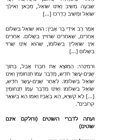
שִׁבעָה מֵשִׁיב וְאֵינוּ שׁוֹאֵל, מִכָּאן וְאִילַּך 
שׁוֹאֵל וּמֵשִׁיב כְּדַרכּוֹ [...]
אְמַר רָב אִידֵּי בַּר אַבִּין: הוּא שׁוֹאֵל בִּשׁלוֹם 
אְחֵרִים, שַׁאְחֵרִים שְׁרוּיִין בְּשָׁלוֹם. אְחֵרִים 
אֵין שׁוֹאְלִין בִּשׁלוֹמוֹ, שְׁהוּא אֵינוּ שָׁרוּי 
בְּשָׁלוֹם [...]
וּרמִינְּהִי: הַמּוֹצַא אַת חְבֵרוֹ אָבֵל, בְּתוֹך 
שְׁנֵים-עָשָׂר חֹדַשׁ, מְדַבֵּר עִמּוֹ תַּנחוּמִין וְאֵינוּ 
שׁוֹאֵל בְּשׁלוֹמוֹ. לְאַחַר שְׁנֵים-עָשָׂר חֹדַש, 
שׁוֹאֵל בִּשׁלוֹמוֹ וְאֵינוּ מְדַבֵּר עִמּוֹ תַּנחוּמִין 
[...] לָא קַשׁיָא, הַא בְּאָבִיו וְאִמּוֹ הַא בִּשׁאָר 
קְרוֹבִים".
ועתה לדברי השוטים (וחלקם אינם 
שוטים)