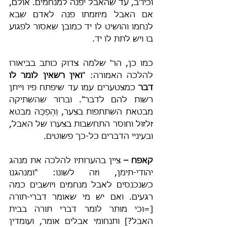
וכיו"ב, עד שהאבל יפנה למנחמים. אולם, 
אם האבל מיוזמתו פנה לאדם שבא 
לנחמו והושיט לו יד כמובן שאסור לפגוע 
בו ויש לתת לו יד.
כמו כן, הר' שלמה צדוק כותב בביאורו 
להלכה האמורה: "
ואין רשאין לומר לו 
דבר
 כמצטערים עמו עד שיפתח פיו וייתן 
רשות להם לדבר". וברור שהשתיקה 
מבטאת השתתפות בצער, וְהֶפְכָּהּ מבטא 
זלזול וחוסר התחשבות בצערו של האבל, 
ובעיניי הדברים כל-כך פשוטים.
קאפח – 
ציין בהערותיו להלכה את מנהג 
יהודי-תימן, וזה לשונו: "ומנהגנו 
כשנכנסים לאבל מנחמים ויושבים כמה 
רגעים. ואם יש מי שאומר דברי-תורה 
[=וכי מותר לומר דברי תורה בבית 
האבל?] ותנחומי אבלים אומר, ועומדין 