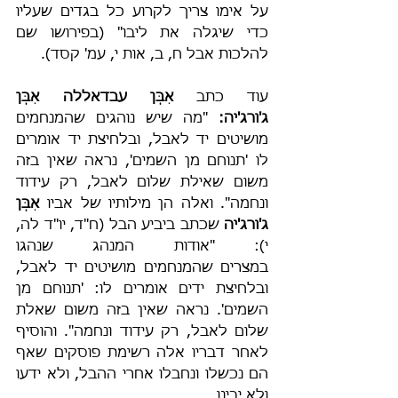
על אימו צריך לקרוע כל בגדים שעליו 
כדי שיגלה את ליבו" (בפירושו שם 
להלכות אבל ח, ב, אות י, עמ' קסד).
עוד כתב 
אִבְּן עבדאללה אִבְּן 
ג'ורג'יה:
 "מה שיש נוהגים שהמנחמים 
מושיטים יד לאבל, ובלחיצת יד אומרים 
לו 'תנוחם מן השמים', נראה שאין בזה 
משום שאילת שלום לאבל, רק עידוד 
ונחמה". ואלה הן מילותיו של אביו 
אִבְּן 
ג'ורג'יה
 שכתב ביביע הבל (ח"ד, יו"ד לה, 
י): "אודות המנהג שנהגו 
במצרים שהמנחמים מושיטים יד לאבל, 
ובלחיצת ידים אומרים לו: 'תנוחם מן 
השמים'. נראה שאין בזה משום שאלת 
שלום לאבל, רק עידוד ונחמה". והוסיף 
לאחר דבריו אלה רשימת פוסקים שאף 
הם נכשלו ונחבלו אחרי ההבל, ולא ידעו 
ולא יבינו.