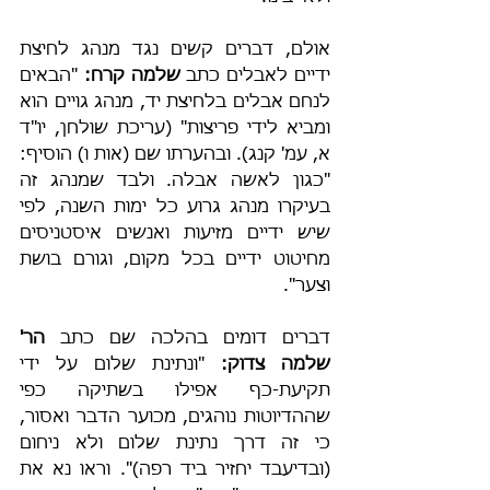
אולם, דברים קשים נגד מנהג לחיצת 
ידיים לאבלים כתב 
שלמה קרח:
 "הבאים 
לנחם אבלים בלחיצת יד, מנהג גויים הוא 
ומביא לידי פריצות" (עריכת שולחן, יו"ד 
א, עמ' קנג). ובהערתו שם (אות ו) הוסיף: 
"כגון לאשה אבלה. ולבד שמנהג זה 
בעיקרו מנהג גרוע כל ימות השנה, לפי 
שיש ידיים מזיעות ואנשים איסטניסים 
מחיטוט ידיים בכל מקום, וגורם בושת 
וצער".
דברים דומים בהלכה שם כתב 
הר' 
שלמה צדוק:
 "ונתינת שלום על ידי 
תקיעת-כף אפילו בשתיקה כפי 
שההדיוטות נוהגים, מכוער הדבר ואסור, 
כי זה דרך נתינת שלום ולא ניחום 
(ובדיעבד יחזיר ביד רפה)". וראו נא את 