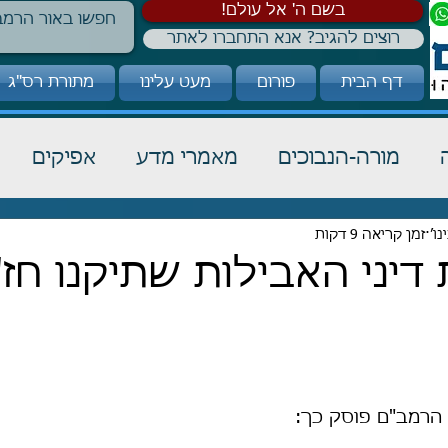
!בשם ה' אל עולם
רוצים להגיב? אנא התחברו לאתר
דף הבית
פורום
מעט עלינו
מתורת רס"ג
מורה-הנבוכים
מאמרי מדע
אפיקים
זמן קריאה 9 דקות
כבוד תורה
הלכה
קבלה
דיני האבילות שתיקנו חז"
 הרמב"ם פוסק כך: