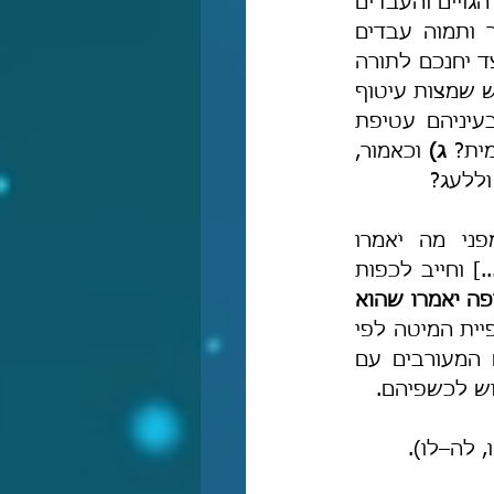
מדוע ביטלו דין תלמודי מחשש שמא ילעגו להם הגויים והעבדים 
והשפחות שביניהם? וכי מהבל פיהם של הגויים אנו חיים?! ועוד יותר חמור ותמוה עבדים 
ושפחות – שהרי חובת חינוך העבדים מוטלת על אדונם (בהנחה שגיירם), וכיצד יחנכם לתורה 
ולמצוות, והוא עצמו חש רגשי נחיתות בקיום מצות חכמים? כמו כן, ברור כשמש שמצות עיטוף 
מדוע נראתה בעיניהם עטיפת 
ית? 
ג) 
וכאמור, 
וללעג?
גם בביטול דין התלמוד בכפיית-המיטה שיבוא בהמשך הובא חשש מפני מה יֹאמרו 
הגויים (וכך נפסק בהלכות אבל ה, יג: 'ומנין שאין האבל יושב על המיטה [...] וחייב לכפות 
ואם יראוהו כופה יאמרו שהוא 
 וכתב א"א הרא"ש: ועל זה אנו סומכין באשכנז וצרפת שאין נוהגין בכפיית המיטה לפי 
 וכ"כ הסמ"ג". והחיים המעורבים עם 
חוש לכשפיהם.
ה' קו, לה–לו).