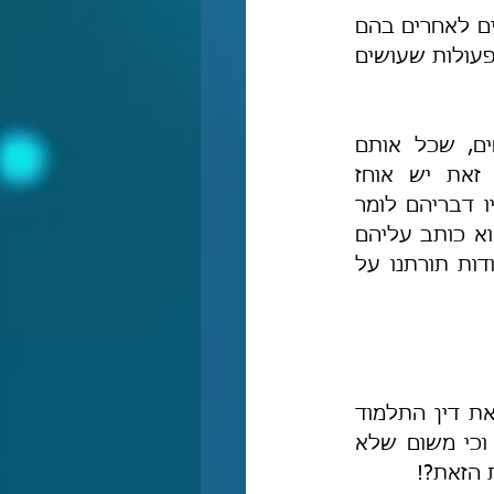
והוסיף הרמב"ם במורה (ג, עמ' שנז): "הכישוף [...] הם פעולות [...] שהיו מדמים לאחרים בהם 
או נדמה להם שהם פועלים פעולות מופלאות ונפלאות במציאות [...]. ואותן הפעולות שעושים 
וקאפח העיר בהלכות עבודה-זרה שם, וז"ל: "אחרי דברים בוטים ומפורשים, שכל אותם 
הן, היאך יכלו המתרצים השונים לומר בכל זאת יש אוחז 
עיניים שעושה משהו בפועל, כלומר דברי שקר וכזב שיש בו אמת? ואילו היו דבריהם לומר 
סברת עצמם החרשתי, אבל לומר שכך הרמב"ם סובר, תמוה מאד". ועדיין הוא כותב עליהם 
"אדירי התורה" ו"גדולי ישראל" וכיו"ב, וזה עוד כלום לעומת השחתת כל יסודות תורתנו על 
בסוף דיונו במקורותיו של הרמב"ם בדין זה הוא מפורר למעשה את דין התלמוד 
(בהלכות שם). ואיני מבין את דבריו, וכי משום שלא 
ת הזאת?!