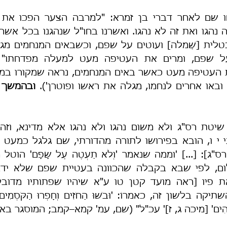
 ובאו אחרים לנחמו, מגלה את ראשו ופוטרן'). 
נֵה אֱלֹהִים' [מיכה ג, ז]' עכ"ל" (שם, עמ' קמא–קמב; המוסגר ב