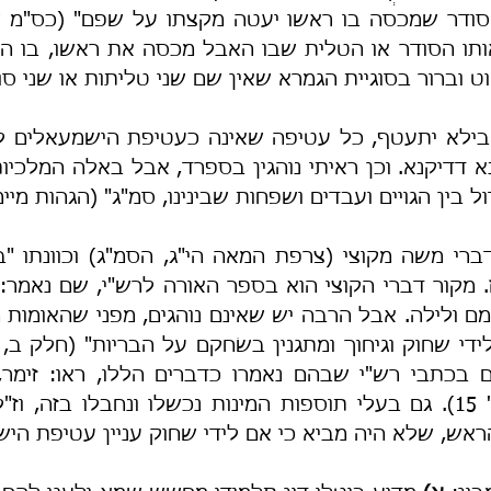
 וברור בסוגיית הגמרא שאין שם שני טליתות או שני סו
 בין הגויים ועבדים ושפחות שבינינו, סמ"ג" (הגהות מיימו
אש, שלא היה מביא כי אם לידי שחוק עניין עטיפת היש