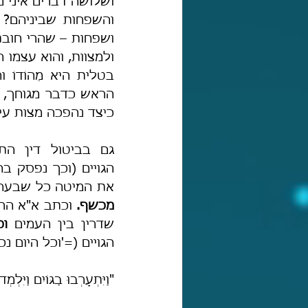
ושלושה דברים איני מב
בטלית היא מֵהוֹדוֹ 
הראש כדבר מגוחך, ו
כיצד נהפכה מצות עיט
את המיטה כל שבעה'),
מכשף.
שדרין בין העמים 
וכ
הגויים (='וכל היום 
"וַיִּתְעָרְבוּ בַגּוֹיִם וַיּ