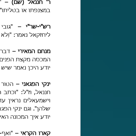
ר' חננאל (שם) –
במצנפתו או בטליתו". 
רש"י-שר"י – 
ליחזקאל נאמר: "וְלֹא ת
מנחם המאירי –
יודע היכן נאמר שיש 
ינקי הפגאני – 
שלהן". וגם ינקי הפג
יודע איך המכונה הא
קארו הקראי –