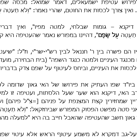
ואין צורך לכסות את החוטם, שהרי נאמר: "וְלֹא תַעטַה עַל
ַעְטֶה 
עַל שָׂפָם
", דהיינו במפורש נאמר שהעטיפה היא ק
לכסות את העיניים, וביחס לעיטוף על שפם צדק בדבריו.
אני סטה מפשט הפסוק המפורש שביחזקאל: "וְלֹא תַעְטֶה 
י גאון חשב שהעטיפה שהאבל חייב בה היא "למעלה מהח