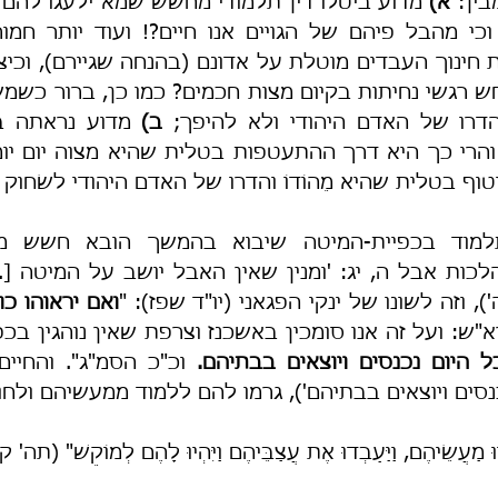
ין: 
א) 
והדרו של האדם היהודי ולא להיפך; 
ב) 
הרי כך היא דרך ההתעטפות בטלית שהיא מצוה יום יומ
וף בטלית שהיא מֵהוֹדוֹ והדרו של האדם היהודי לשׂחוק 
 וזה לשונו של ינקי הפגאני (יו"ד שפז): "
ל היום נכנסים ויוצאים בבתיהם.
נכנסים ויוצאים בבתיהם'), גרמו להם ללמוד ממעשיהם ול
ִלְמְדוּ מַעֲשֵׂיהֶם, וַיַּעַבְדוּ אֶת עֲצַבֵּיהֶם וַיִּהְיוּ לָהֶם לְמוֹקֵשׁ" (ת