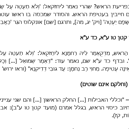
פָם יַעְטֶה' [ויק' יג, מה], ותרגם [שם] אונקלוס הגֵּר 'כַּאֲבִילָ
קטן טו ע"א, כד ע"א
ֵינָהּ עְטִיפָה. מַחוֵי רָב נַחמָן: עַד גּוּבֵּי דְּדִיקנָא" (וראו ירוש
(וחלקם אינם שוטים)
 
, קז).