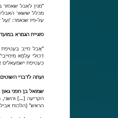
על-פיו שנאמר: 'וְעַל שָׂ
סוגיית הגמרא במועד 
כַּעְטִיפַת יִשׁמְעֵאלִים א
ועתה לדברי השוטים 
שמואל בן חפני גאון –
הראש" (הלכות אבילות