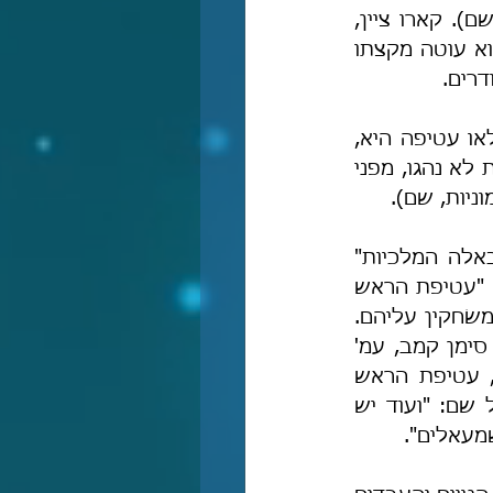
לרבנו דהיינו לומר שסודר שמכסה בו ראשו יעטה מקצתו על שפם" (כס"מ שם). קארו ציין, 
שהרמב"ם הבין שבאותו הסודר או הטלית שבו האבל מכסה את ראשו, בו הוא עוטה מקצתו 
דרים.
 "כאבילא יתעטף, כל עטיפה שאינה כעטיפת הישמעאלים לאו עטיפה היא, 
מחוי רב נחמן עד גובא דדיקנא. וכן ראיתי נוהגין בספרד, אבל באלה המלכיות לא נהגו, מפני 
ניות, שם).
ההגהות מצטט את דברי משה מקוצי (צרפת המאה הי"ג, הסמ"ג) וכוונתו "באלה המלכיות" 
היא לצרפת ולאשכנז. מקור דברי הקוצי הוא בספר האורה לרש"י, שם נאמר: "עטיפת הראש 
לאבלים כל שבעה יומם ולילה. אבל הרבה יש שאינם נוהגים, מפני שהאומות משׂחקין עליהם. 
ומתוך כך הם באים לידי שחוק וגיחוך ומתגנין בשׂחקם על הבריות" (חלק ב, סימן קמב, עמ' 
224. למקורות נוספים בכתבי רש"י שבהם נאמרו כדברים הללו, ראו: זימר, עטיפת הראש 
באבל, עמ' קנא, הע' 15). גם בעלי תוספות המינות נכשלו ונחבלו בזה, וז"ל שם: "ועוד יש 
מעאלים".