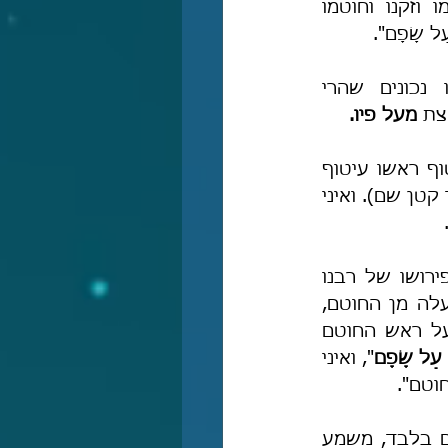
 "פירוש עטיפת ישמעאלים, דאמר שמואל: מכסה שפמו וזקנו וחוטמו 
 שָׂפָם".
"גובי דיקנא – גומות שבלחי, למטה מפיו", ואין דבריו נכונים שהרי 
צת 
מעל פיו.
 דבריו הם פשרה בין ר' חננאל לבין רש"י-שר"י, וז"ל: "שיעטוף ראשו עיטוף 
המכסה מקצת הפנים מכנגד העיניים ולמטה כנגד השפה" (בית הבחירה, מועד קטן שם). ואיני 
הטור ביו"ד שפו העתיק את פירושו של האי גאון שדומה לפירושו של רבנו 
חננאל, וז"ל: "וכתב רב האי, דיקנא הוא שער שעל הלסתות, ועטיפה זו למעלה מן החוטם, 
וישמעאלים נראין עדיין שמחזירין קצת המצנפת על פניהם [=צ"ל פיהם] ועל ראש החוטם 
עַל שָׂפָם
", ואיני 
וטם".
 "ואף-על-גב דמקְּרא לא משמע עיטוף הראש אלא עיטוי שפם בלבד, משמע 