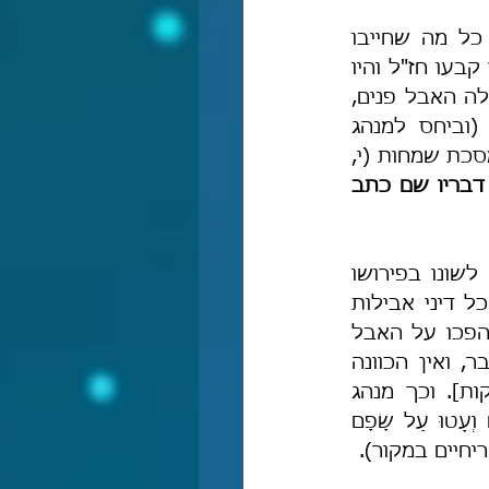
 כתב בפירושו שם לאחר דברי בן זמרא: "למרבה הצער הפכו את כל מה שחייבו 
חכמים מנהגים, את זה נהגו ואת זה לא נהגו. ואשרנו בחו"ל שנהגנו בכל אשר קבעו חז"ל והיו 
האבלים מתעטפים בטלית [שַׁמלה] ועוטים על שפם, וכשבאים המנחמים מגלה האבל פנים, 
כלומר אינו עוטה על שפם, ומרים את העטיפה מעט למעלה מפדחתו" (וביחס למנהג 
יהודי-תימן להרים את העטיפה מעט כאשר באים המנחמים, נראה שמקורו במסכת שמחות (י, 
ובהמשך דבריו שם כתב 
"ומכל מקום, לא כן שיטת רס"ג ולא משום נהגו ולא נהגו אלא מדינא, וזה לשונו בפירושו 
לתורה לפרשת שמיני י ו, הובא בפירושו לתורה מהדורתי, שם גלגל כמעט כל דיני אבילות 
[...], וזה לשונו [של רס"ג]: [...] 'וממה שנאמר 'וְלֹא תַעְטֶה עַל שָׂפָם' הוטל הפכו על האבל 
שאסור בשאילת שלום, לפי שבא בקבלה שהכוונה בעטיית שפם שלא ידבר, ואין הכוונה 
שלא יכסה האבל את פיו [ראה מועד קטן טו ע"א שיהיו שפתותיו מדובקות]. וכך מנהג 
אבותינו לכנות את השתיקה בלשון זה, כאמרוֹ: 'וּבֹשׁוּ הַחֹזִים וְחָפְרוּ הַקֹּסְמִים וְעָטוּ עַל שָׂפָם 
אריחיים במקור).