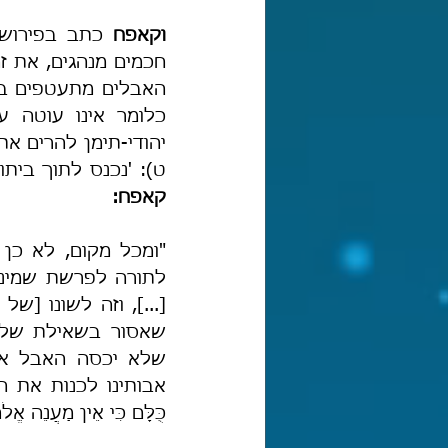
וקאפח
ט): 'נכנס לתוך ביתו
קאפח:
כֻּלָּם כִּי אֵין מַעֲ