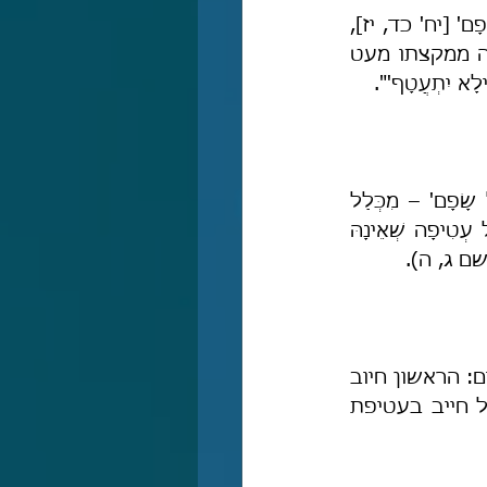
"מנין לאבל שאסור בפריעת הראש? שהרי נאמר ליחזקאל: 'וְלֹא תַעְטֶה עַל שָׂפָם' [יח' כד, יז], 
מכלל ששאר האבלים חייבין בעטיפת הראש. והסודר שמכסה בו ראשו עוטה ממקצתו מעט 
א יִתְעֲטָף'".
"אָבֵל חַייָב בַּעְטִיפַת הָרֹאשׁ, מִדְּקַאְמַר לֵיהּ רַחמָנָא לִיחַזקֵאל: 'וְלֹא תַעטַה עַל שָׂפָם' – מִכְּלַל 
דְּכוּלֵּי עָלְמָא מִיחַייְבֵי". ובדף כד ע"א שם, נאמר עוד: "דַּאְמַר שְׁמוּאֵל [...] וְכָל עְטִיפָה שְׁאֵינָהּ 
' שם ג, ה).
"וכללי האבילות [...] החלק הראשון [...] והם שני עניינים: הראשון חיוב 
הקריעה [...] והשני, חיוב כיסוי הראש, בגלל אמרם (מועד קטן טו ע"ב): אבל חייב בעטיפת 