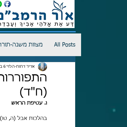
All Posts
מצוות משנה-תורה
רש"י-שדים
אדיר דחוח-הלוי
6 בינו׳
כתבי הגנה
התפוררות 
(ח"ד)
ו. עטיפת הראש
בהלכות אבל (ה, טו)