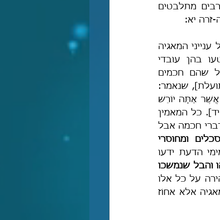
וכמובן שלדעת רבנו כל הכישופים והמכשפים הינם שקר וכזב, ומכיוון שרבים מתלבטים 
זרה יא:
[=כל ענייני המאגיה 
 והן שהטעו בהן עובדי 
עבודה-זרה הקדמונים לגויי הארצות כדי שינהו אחריהן. ואין ראוי לישראל שהם חכמים 
 ולא להעלות על הלב שיש בהן תעלה [=תועלת], שנאמר: 
'כִּי לֹא נַחַשׁ בְּיַעֲקֹב וְלֹא קֶסֶם בְּיִשְׂרָאֵל' [במ' כג, כג]. ונאמר: 'כִּי הַגּוֹיִם הָאֵלֶּה אֲשֶׁר אַתָּה יוֹרֵשׁ 
אוֹתָם אֶל מְעֹנְנִים וְאֶל קֹסְמִים יִשְׁמָעוּ וְאַתָּה לֹא כֵן נָתַן לְךָ יְיָ אֱלֹהֶיךָ' [דב' יח, יד]. כל המאמין 
 [מענייני המאגיה וההזיות], ומחשב בליבו שהן אמת ודברי חכמה אבל 
הסכלים ומחוסרי 
 ובכלל הנשים והקטנים שאין דעתן שלמה. אבל בעלי החכמה ותמימי הדעת ידעו 
תהו והבל שנמשכו 
 ומפני זה אמרה תורה כשהזהירה על כל אלו 
ההבלים: 'תָּמִים תִּהְיֶה עִם יְיָ אֱלֹהֶיךָ' [דב' יח, יג; כלומר, אל תימשך אחרי המאגיה אלא אחוֹז 