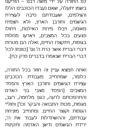
לנו התורה על ידי משה רבנו – הודיענו 
בשמו יתעלה, שאם נעבדוּ הכוכבים הללו 
והצלמים, שעבודתם סיבה לעצירת 
הגשמים וחורבן הארץ, ולא תצמיח 
מאומה, ויבלו פירות האילנות, ויחולו 
פגעים בכל המצבים, ויארעו מחלות 
בגופות, ויתקצרו החיים, ואלה הם מטרות 
דברי הברית אשר כרת ה' וגו' [כוונתו לכל 
דברי הברית שנאמרו בדברים פרק כח]. 
ואתה תמצא עניין זה חוזר בכל התורה, 
כלומר, שמתחייב מעבודת הכוכבים 
עצירת הגשמים וחורבן הארץ והפסד 
המצבים [הפסד מצבי בני האדם 
והתהפכותם לרעה, כגון מלחמה, רעב, 
מגפות, מכות התבואה והבקר וכו'] וחוליי 
הגופות וקוצר החיים. ומתחייב מזניחת 
עבודתם, וההשתדלות לעבוד את ה', 
ירידת הגשמים ודשן האדמה ותקינות 