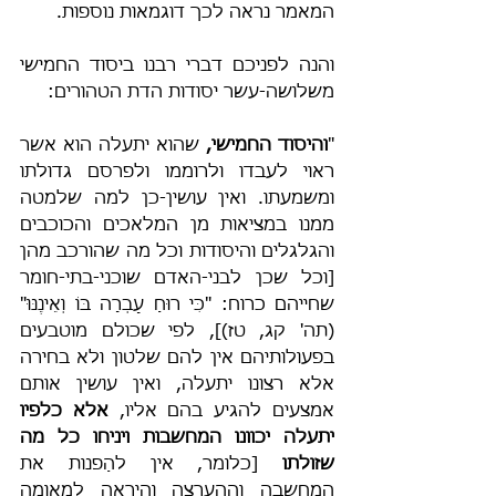
המאמר נראה לכך דוגמאות נוספות.
והנה לפניכם דברי רבנו ביסוד החמישי 
משלושה-עשר יסודות הדת הטהורים:
"
והיסוד החמישי,
 שהוא יתעלה הוא אשר 
ראוי לעבדו ולרוממו ולפרסם גדולתו 
ומשמעתו. ואין עושין-כן למה שלמטה 
ממנו במציאות מן המלאכים והכוכבים 
והגלגלים והיסודות וכל מה שהורכב מהן 
[וכל שכן לבני-האדם שוכני-בתי-חומר 
שחייהם כרוח: "כִּי רוּחַ עָבְרָה בּוֹ וְאֵינֶנּוּ" 
(תה' קג, טז)], לפי שכולם מוטבעים 
בפעולותיהם אין להם שלטון ולא בחירה 
אלא רצונו יתעלה, ואין עושין אותם 
אמצעים להגיע בהם אליו, 
אלא כלפיו 
יתעלה יכוונו המחשבות ויניחו כל מה 
שזולתו 
[כלומר, אין להַפנות את 
המחשבה וההערצה והיראה למאומה 