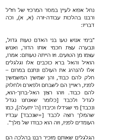
נחל אפוא לעיין במסר המרכזי של חז"ל 
ורבנו בהלכות עבודה-זרה (א, א), וכֹה 
דבריו:
"בימי אנוש טעו בני האדם טעות גדול, 
ונבערה עצת חכמי אותו הדור, ואנוש 
עצמו מן הטועים. וזו הייתה טעותם: אמרו, 
הואיל והאל ברא כוכבים אלו וגלגלים 
אלו להנהיג את העולם ונתנם במרום – 
חלק להם כבוד, והן שמשין המשמשין 
לפניו, ראויין הם לשבחם ולפארם ולחלוק 
להם כבוד. וזהו רצון האל-ברוך-הוא, 
לגדל ולכבד [כלומר שאנחנו נגדל 
ונכבד] מי שגידלו וכיבדו [ה' יתעלה], כמו 
שהמלך רוצה לכבד [=שנכבד] עבדיו 
העומדים לפניו, וזה הוא כבודו של מלך".
הגלגלים שאותם מזכיר רבנו בהלכה הם 