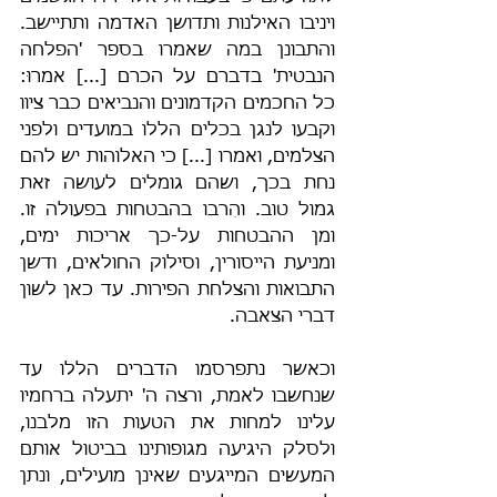
ויניבו האילנות ותדושן האדמה ותתיישב. 
והתבונן במה שאמרו בספר 'הפלחה 
הנבטית' בדברם על הכרם [...] אמרוּ: 
כל החכמים הקדמונים והנביאים כבר ציוו 
וקבעו לנגן בכלים הללו במועדים ולפני 
הצלמים, ואמרו [...] כי האלוהות יש להם 
נחת בכך, ושהם גומלים לעושה זאת 
גמול טוב. והִרבו בהבטחות בפעולה זו. 
ומן ההבטחות על-כך אריכות ימים, 
ומניעת הייסורין, וסילוק החולאים, ודשן 
התבואות והצלחת הפירות. עד כאן לשון 
דברי הצאבה. 
וכאשר נתפרסמו הדברים הללו עד 
שנחשבו לאמת, ורצה ה' יתעלה ברחמיו 
עלינו למחות את הטעות הזו מלבנו, 
ולסלק היגיעה מגופותינו בביטול אותם 
המעשים המייגעים שאינן מועילים, ונתן 