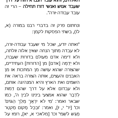
האלהים, והוא עובד הנברא הזה על דרך 
שעבד אנוש ואנשי דורו תחילה
 – הרי זה 
עובד עבודה-זרה".
ונחתום פרק זה בדברי רבנו במורה (א, 
לו), בשתי הפסקות לקמן:
"ואתה יודע, שכל מי שעבד עבודה-זרה, 
לא עבדהּ מתוך הנחה שאין אלוה זולתה, 
ולא דימה אדם מעולם בדורות שעברו, 
ולא יְדַמֶּה [אדם] מן [הדורות] העתידיים, 
שהצורה שהוא עושה מן המתכות או מן 
האבנים והעצים, אותה הצורה בראה את 
השמים ואת הארץ והיא המנהיגה אותם, 
ולא עבדום אלא על דרך שהם דְּמוּת 
לְדָבָר שהוא אמצעי בינינו לבין ה', כמו 
שבאר ואמר: 'מִי לֹא יִרָאֲךָ מֶלֶךְ הַגּוֹיִם' 
וכו' [יר' י, ז], ואמר: 'וּבְכָל מָקוֹם מֻקְטָר 
מֻגָּשׁ לִשְׁמִי' וכו' [מלאכי א, יא], רומז על 