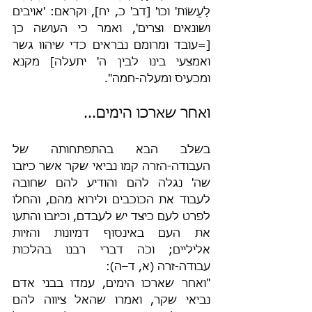
לַעֲשׂוֹת' וכו' [דב' כ, יח], וקראם: 'אויבים 
ושונאים וצרים', ואמר כי העושה כן 
[=עובד ומרומם נבראים כדי שיהוו גשר 
ואמצעי בינו לבין ה' יתעלה] מקנא 
ומכעיס ומעלה-חמה".
ואחר שארכו הימים...
בשלב הבא בהתפתחותה של 
העבודה-הזרה קמו נביאי שקר אשר כיזבו 
שה' נגלה להם והודיע להם שחובה 
לעבוד את הכוכבים ולירוא מהם, והחלו 
לפרט לעם כיצד יש לעבדם, וכיזבו והתעו 
את העם באינסוף דמיונות והזיות 
אליליים; וכֹה דברי רבנו בהלכות 
עבודה-זרה (א, ד–ה):
"ואחר שארכו הימים, עמדו בבני אדם 
נביאי שקר, ואמרו שהאל ציווה להם 