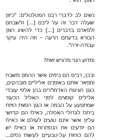
רצונך הוא".
נשים לב לדברי רבנו המטלטלים: "כיוון 
שעלה דבר זה על ליבם [...] ולשבחם 
ולפארם בדברים [...] כדי להשיג רצון 
הבורא בדעתם הרעה – וזה היה עיקר 
עבודה-זרה".
ומדוע הנני מדגיש זאת?
ובכן, רבים הם בימינו אשר ההמון משבח 
ומפאר אותם באופנים אליליים מובהקים, 
כגון חגיגות האדמו"רים בהן אלפי עובדי 
אלילים קופצים לפני האליל הכעור 
שמתנועע על הבמה או כגון הפצת הזיות 
ביחס לגדולי האסלה, כאילו הם קדושי 
עליון אשר אינם טועים לעולם או כאילו 
הם יודעים את הנסתרות או כאילו יש 
להם כוחות על-טבעיים לעשות נסים... 