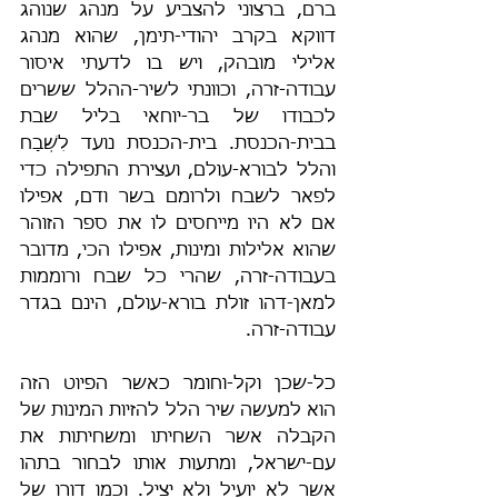
ברם, ברצוני להצביע על מנהג שנוהג 
דווקא בקרב יהודי-תימן, שהוא מנהג 
אלילי מובהק, ויש בו לדעתי איסור 
עבודה-זרה, וכוונתי לשיר-ההלל ששרים 
לכבודו של בר-יוחאי בליל שבת 
בבית-הכנסת. בית-הכנסת נועד לִשְׁבָח 
והלל לבורא-עולם, ועצירת התפילה כדי 
לפאר לשבח ולרומם בשר ודם, אפילו 
אם לא היו מייחסים לו את ספר הזוהר 
שהוא אלילות ומינות, אפילו הכי, מדובר 
בעבודה-זרה, שהרי כל שבח ורוממות 
למאן-דהו זולת בורא-עולם, הינם בגדר 
עבודה-זרה.
כל-שכן וקל-וחומר כאשר הפיוט הזה 
הוא למעשה שיר הלל להזיות המינות של 
הקבלה אשר השחיתו ומשחיתות את 
עם-ישראל, ומתעות אותו לבחור בתהו 
אשר לא יועיל ולא יציל. וכמו דורו של 