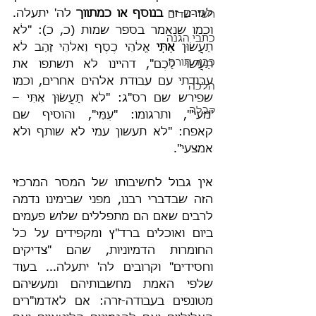
לגורם זר 
בנוסף או כמתווך 
לה' יתעלה. 
רש"י-שדים
וכמו שנאמר בספר שמות (כ, כ): "לֹא 
כתבי הגנה
תַעֲשׂוּן 
אִתִּי 
אֱלֹהֵי כֶסֶף וֵאלֹהֵי זָהָב לֹא 
כבוד תורה
תַעֲשׂוּ לָכֶם", דהיינו לא תשתפו את 
עבודתי עם עבודת אלהים אחרים, וכמו 
הלכה
שפירש שם רס"ג: "לֹא תַעֲשׂוּן אִתִּי – 
קבלה
'מעי'", ותרגומו: "עִמִּי", והוסיף שם 
קאפח: "לא תעשון עמי לא שותף ולא 
אמצעי".
אין גבול לחשיבותו של המסר המרכזי 
הזה שבדברי רבנו, מפני שבימינו נדמה 
לרבים שאם הם מתפללים שלוש פעמים 
ביום ואוכלים ברד"ץ ומקפידים על כל 
החומרות הדמיוניות, שהם "צדיקים 
וחסידים" וקרובים לה' יתעלה... בעוד 
שלפי האמת מחשבותיהם ומעשיהם 
מטונפים בעבודה-זרה: אם לאדמו"רים 