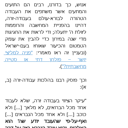
אנוש, כך בדורנו, רבים הם התועים 
והמתעים אשר משתפים את העבודה 
הטהורה לבורא-עולם בעבודה-זרה, 
דהיינו בהפניית המחשבה והרוממות 
לזולת ה' יתעלה; ודי לראות את החגיגות 
מדי שנה במירון כדי להבין את עומק 
הטמטום והכיעור שאוחז בעם-ישראל 
(ובעניין זה ראו מאמרי: 
"פניה למליצי 
יושר – פולחן דתי או סטייה 
מחשבתית?"
).
וכך פוסק רבנו בהלכות עבודה-זרה (ב, 
א):
"עיקר הציווי בעבודה זרה, שלא לעבוד 
אחד מכל הברואים, לא מלאך [...] ולא 
כוכב [...] ולא אחד מכל הנבראים [...] 
ואף-על-פי שהעובד יודע שה' הוא 