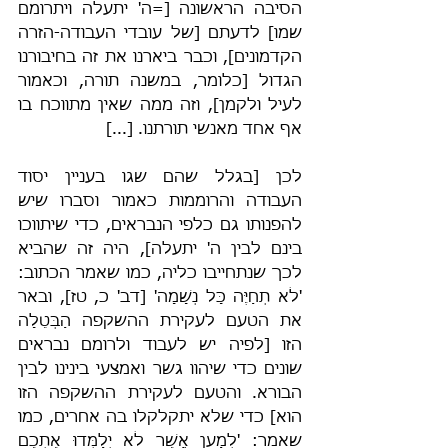
הסיבה הראשונה [=ה' יתעלה ויתרומם 
שמו] לדעתם [של עובדי העבודה-הזרה 
הקדמונים], וכבר ביארנו את זה בחיבורנו 
הגדול [כלומר, במשנה תורה, וכאמור 
לעיל ולקמן], וזה ממה שאין מתווכח בו 
אף אחד מאנשי תורתנו. [...]
לכן [בגלל שהם שגו בעניין יסוד 
העבודה והרוממות כאמור וסברו שיש 
להפנותו גם כלפי הנבראים, כדי שיתווכו 
בינם לבין ה' יתעלה], היה זה שהביא 
לכך שנתחייבו כליה, כמו שאמר הכתוב: 
'לֹא תְחַיֶּה כָּל נְשָׁמָה' [דב' כ, טז], ובאר 
את הטעם לעקירת ההשקפה הַבְּטֵלָה 
הזו [לפיה יש לעבוד ולרומם נבראים 
שונים כדי שיהוו גשר ואמצעי בינינו לבין 
הבורא. והטעם לעקירת ההשקפה הזו 
הוא] כדי שלא יתקלקלו בה אחרים, כמו 
שאמר: 'לְמַעַן אֲשֶׁר לֹא יְלַמְּדוּ אֶתְכֶם 