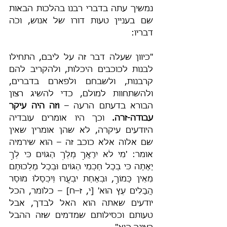
נמשיך עתה בדברי רבנו בהלכות הבאות 
שם בעניין טעות דורו של אנוש, וכֹה 
דבריו:
"כיוון שעלה דבר זה על ליבם, התחילו 
לבנות לכוכבים היכלות, ולהקריב להם 
קרבנות, ולשבחם ולפארם בדברים, 
ולהשתחוות למולם, כדי להשיג רצון 
הבורא בדעתם הרעה – 
וזה היה עיקר 
עבודה-זרה.
 וכך היו אומרים עובדיה 
היודעים עיקרה, לא שהן אומרין שאין 
שם אלוה אלא כוכב זה – הוא שירמיה 
אומר: 'מִי לֹא יִרָאֲךָ מֶלֶךְ הַגּוֹיִם כִּי לְךָ 
יָאָתָה כִּי בְכָל חַכְמֵי הַגּוֹיִם וּבְכָל מַלְכוּתָם 
מֵאֵין כָּמוֹךָ, וּבְאַחַת יִבְעֲרוּ וְיִכְסָלוּ מוּסַר 
הֲבָלִים עֵץ הוּא' [י, ז–ח] – כלומר, הכל 
יודעים שאתה הוא האל לבדך, אבל 
טעותם וכסילותם שמדמים שזה ההבל 