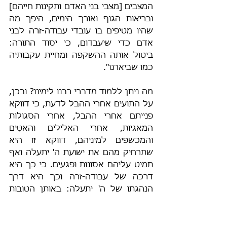
המצבים [מצבי בני האדם ותקינות חייהם] 
ובריאות הגוף ואורך הימים, היפך מה 
שהיו מטיפים בו עובדי עבודה-זרה לבני 
אדם כדי שיעבדום, כי יסוד התורה: 
ביטול אותה ההשקפה ומחיית עקבותיה 
כמו שביארנו".
מה ניתן ללמוד מדברי רבנו לימינו? ובכן, 
על התועים אחרי ההבל לדעת, כי דווקא 
פנייתם אחרי ההבל, אחרי הסגולות 
המאגיות, אחרי האלילים והאטִּים 
והמכשפים למיניהם, דווקא זו היא 
שתרחיק מהם את ישועת ה' יתעלה ואף 
תמיט עליהם אסונות ופגעים. כי כך היא 
דרכה של עבודה-זרה וכך היא דרך 
הנהגתו של ה' יתעלה: באותן הטובות 
שמבטיחים כומרי העבודה-הזרה שיבואו 
על עובדיה, דווקא בהן ימיט הקב"ה את 
השבר והמשבר על התועים. לדוגמה, מי 