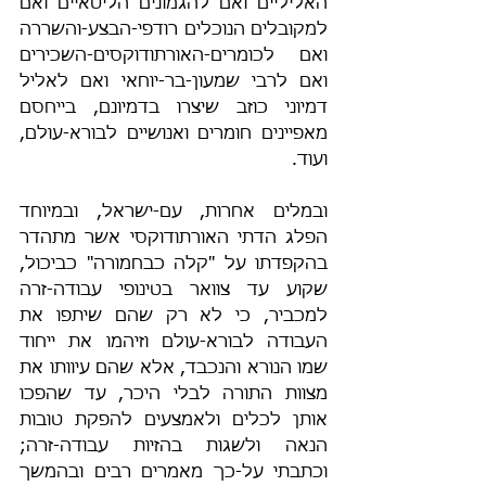
האליליים ואם להגמונים הליטאיים ואם 
למקובלים הנוכלים רודפי-הבצע-והשררה 
ואם לכומרים-האורתודוקסים-השכירים 
ואם לרבי שמעון-בר-יוחאי ואם לאליל 
דמיוני כוזב שיצרו בדמיונם, בייחסם 
מאפיינים חומרים ואנושיים לבורא-עולם, 
ועוד.
ובמלים אחרות, עם-ישראל, ובמיוחד 
הפלג הדתי האורתודוקסי אשר מתהדר 
בהקפדתו על "קלה כבחמורה" כביכול, 
שקוע עד צוואר בטינופי עבודה-זרה 
למכביר, כי לא רק שהם שיתפו את 
העבודה לבורא-עולם וזיהמו את ייחוד 
שמו הנורא והנכבד, אלא שהם עיוותו את 
מצוות התורה לבלי היכר, עד שהפכו 
אותן לכלים ולאמצעים להפקת טובות 
הנאה ולשגות בהזיות עבודה-זרה; 
וכתבתי על-כך מאמרים רבים ובהמשך 