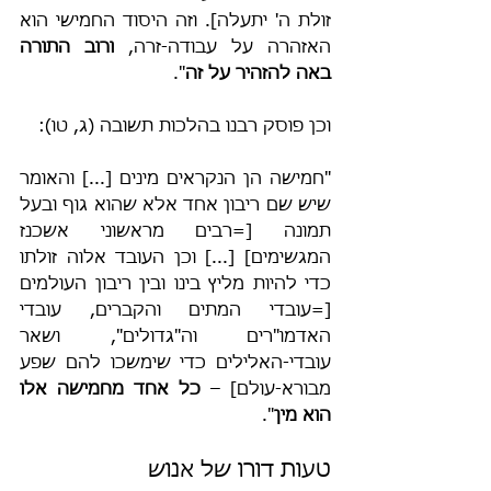
זולת ה' יתעלה]. וזה היסוד החמישי הוא 
האזהרה על עבודה-זרה, 
ורוב התורה 
באה להזהיר על זה
".
וכן פוסק רבנו בהלכות תשובה (ג, טו):
"חמישה הן הנקראים מינים [...] והאומר 
שיש שם ריבון אחד אלא שהוא גוף ובעל 
תמונה [=רבים מראשוני אשכנז 
המגשימים] [...] וכן העובד אלוה זולתו 
כדי להיות מליץ בינו ובין ריבון העולמים 
[=עובדי המתים והקברים, עובדי 
האדמו"רים וה"גדולים", ושאר 
עובדי-האלילים כדי שימשכו להם שפע 
מבורא-עולם] – 
כל אחד מחמישה אלו 
הוא מין
".
טעות דורו של אנוש