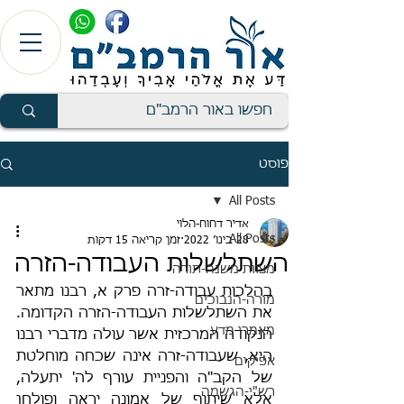
פוסט
All Posts
אדיר דחוח-הלוי
All Posts
28 בינו׳ 2022
זמן קריאה 15 דקות
השתלשלות העבודה-הזרה
מצוות משנה-תורה
בהלכות עבודה-זרה פרק א, רבנו מתאר 
מורה-הנבוכים
את השתלשלות העבודה-הזרה הקדומה. 
מאמרי מדע
הנקודה המרכזית אשר עולה מדברי רבנו 
היא, שעבודה-זרה אינה שכחה מוחלטת 
אפיקים
של הקב"ה והפניית עורף לה' יתעלה, 
רש"י-הגשמה
אלא שיתוף של אמונה יראה ופולחן 