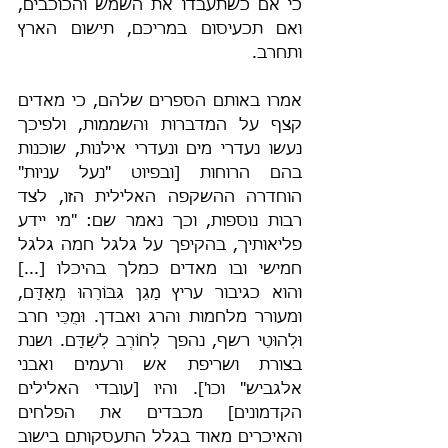
כי אם כשתעבדו את השמש והכוכבים, 
ואם תכעיסום במריכם, תישום הארץ 
ותחרב.
אמרו באותם הספרים שלהם, כי מאדים 
קצף על המדברות והשממות, ולפיכך 
נעשו נעדרי מים ונעדרי אילנות, שוכנות 
בהם הרוחות [ובפיוט "נעל עניות" 
הוחדרה ההשקפה האלילית הזו, לצד 
רבות נוספות, וכך נאמר שם: "מי יידע 
פליאותיך, בהקיפך על גלגל חמה גלגל 
חמישי ובו מאדים כמלך בהיכלו [...] 
והוא כגיבור עריץ מָגֵן גִּבּוֹרֵהוּ מְאָדָּם, 
ומעורר מלחמות והרג ואבדן. וּמֻכֵּי חרב 
וּלְהוּטֵי רשף, נהפך לְחוֹרֶב לְשַׁדָּם. ושנת 
בצורת ושריפת אש ורעמים ואבני 
אלגביש" וכו']. והיו [עובדי האלילים 
הקדמונים] מכבדים את הפלחים 
והאיכרים מאוד בגלל התעסקותם בישוב 