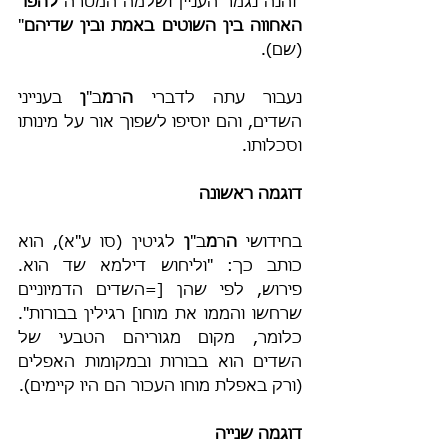
"והנה נגמר העניין ושלמה המטרה 
להפר 
האחווה בין השוטים באמת ובין שדיהם
" 
(שם).
נעבור עתה לדברי 
ה
ר
מ
ב"
ן
 בענייני 
השדים, והם יוסיפו לשפוך אור על מינותו 
וסכלותו.
דוגמה ראשונה
בחידושי 
ה
ר
מ
ב"
ן
 לגיטין (סו ע"א), הוא 
כותב כך: "וליחוש דילמא שד הוא. 
פירוש, לפי שהן [=השדים הדמיוניים 
שרחשו והממו את מוחו] רגילין בבורות". 
כלומר, מקום מגוריהם הטבעי של 
השדים הוא בבורות ובמקומות האפלים 
(ורק באפלת מוחו העכור הם היו קיימים).
דוגמה שנייה