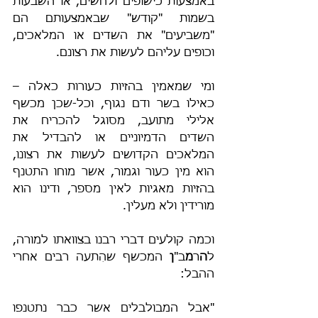
באמצעות כישופים ולחשים, או השבעות 
בשמות "קודש" שבאמצעותם הם 
"משביעים" את השדים או המלאכים, 
וכופים עליהם לעשות את רצונם.
ומי שמאמין בהזיות כעורות כאלה – 
כאילו בשר ודם נגוף, וכל-שכן מכשף 
אלילי מתועב, מסוגל להכריח את 
השדים הדמיוניים או להבדיל את 
המלאכים הקדושים לעשות את רצונו, 
הוא מין כעור וגמור, אשר מוחו התטנף 
בהזיות מאגיות לאין מספר, ודינו הוא 
מורידין ולא מעלין.
וכמה קולעים דברי רבנו בצוואתו למורה, 
ל
ה
ר
מ
ב"
ן
 המכשף שהִתעה רבים אחרי 
ההבל:
"אבל המבולבלים אשר כבר נתטנפו 