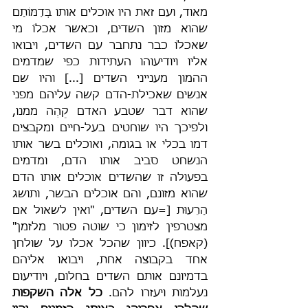
מאוד, ועם זאת היו אוכלים אותו בְּדַמּוֹתָם 
שהוא מזון השדים, וכאשר אכלוֹ מי 
שאכלוֹ כבר נתחבר עם השדים, ויבואו 
אליו ויודיעוהו העתידות כפי שמדמים 
ההמון מענייני השדים [...] והיו שם 
אנשים שאכילת-הדם קשה עליהם מפני 
שהוא דבר שטבע האדם קֵהֶה ממנו, 
ולפיכך היו שוחטים בעל-חיים ומקבצים 
דמו בכלי או בגומה, ואוכלים בשר אותו 
הנשחט סביב אותו הדם, ומדמים 
בפעולה זו שהשדים אוכלים אותו הדם 
שהוא מזונם, והם אוכלים הבשר, ותושג 
הָרֵעוּת [=עם השדים, "ואין לשאול אם 
מצטרפין לזימון כי שוטה פטור מלזמן" 
(קאפח)]. כיוון שהכל אכלו על שולחן 
אחד בקבוצה אחת, ויבואו אליהם 
בדמיונם אותם השדים בחלום, ויודיעום 
נעלמות ויעזרו להם. 
כל אלה השקפות 