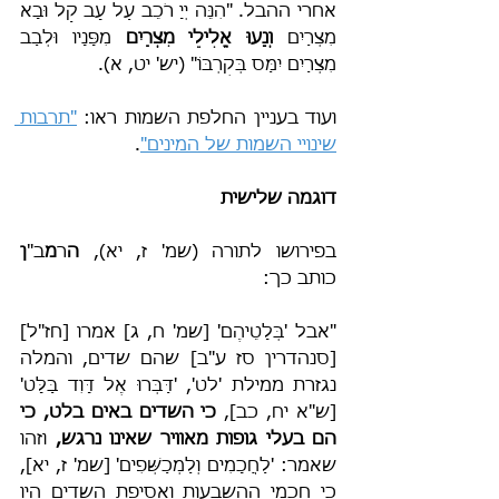
אחרי ההבל. "הִנֵּה יְיָ רֹכֵב עַל עָב קַל וּבָא 
מִצְרַיִם 
וְנָעוּ אֱלִילֵי מִצְרַיִם
 מִפָּנָיו וּלְבַב 
מִצְרַיִם יִמַּס בְּקִרְבּוֹ" (יש' יט, א).
ועוד בעניין החלפת השמות ראו: 
"תרבות 
שינויי השמות של המינים"
.
דוגמה שלישית
בפירושו לתורה (שמ' ז, יא), 
ה
ר
מ
ב"
ן
כותב כך:
"אבל 'בְּלָטֵיהֶם' [שמ' ח, ג] אמרו [חז"ל] 
[סנהדרין סז ע"ב] שהם שדים, והמלה 
נגזרת ממילת 'לט', 'דַּבְּרוּ אֶל דָּוִד בַּלָּט' 
[ש"א יח, כב], 
כי השדים באים בלט, כי 
הם בעלי גופות מאוויר שאינו נרגש,
 וזהו 
שאמר: 'לַחֲכָמִים וְלַמְכַשְּׁפִים' [שמ' ז, יא], 
כי חכמי ההשבעות ואסיפת השדים היו 