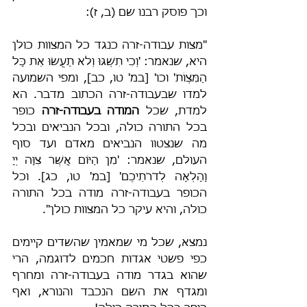
וכך פוסק רבנו שם (ב, ז): 
"מצות עבודה-זרה כנגד כל המצוות כולן 
היא, שנאמר: 'וְכִי תִשְׁגּוּ וְלֹא תַעֲשׂוּ אֵת כָּל 
הַמִּצְו‍ֹת' וכו' [במ' טו, כב], ומפי השמועה 
למדו שבעבודה-זרה הכתוב מדבר. הא 
למדת, שכל 
המודה בעבודה-זרה
 כופר 
בכל התורה כולה, ובכל הנביאים ובכל 
מה שנצטוו הנביאים מאדם ועד סוף 
העולם, שנאמר: 'מִן הַיּוֹם אֲשֶׁר צִוָּה יְיָ 
וָהָלְאָה לְדֹרֹתֵיכֶם' [במ' טו, כג]. וכל 
הכופר בעבודה-זרה מודה בכל התורה 
כולה, והיא עיקר כל המצוות כולן".
נמצא, שכל מי שמאמין שהשדים קיימים 
כפי פשטי אגדות חכמים לדוגמה, הרי 
שהוא בגדר מודה בעבודה-זרה ומחרף 
ומגדף את השם הנכבד והנורא, ואף 