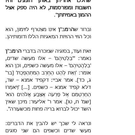
שהלכו אחריהן באותן הזמנים והיו 
חשובות ומפורסמות, לא היה ספק אצל 
ההמון באמיתתן
".
וברור ש
ה
ר
מ
ב"
ן
 אינו מצטרף לזימון, הוא 
וכל הוזי ההזיות המאגיות הללו ודומותיהן.
זאת ועוד, בסוגיה שנזכרה בדברי 
ה
ר
מ
ב"
ן
נאמר: "'בְּלָטֵיהֶם' – אלו מעשה שדים, 
'בְּלַהֲטֵיהֶם' – אלו מעשה כשפים, וכן הוא 
אומר: 'וְאֵת לַהַט הַחֶרֶב הַמִּתְהַפֶּכֶת' [בר' 
ג, כד]. אמר אביי: דקפיד אמנא – שד, 
דלא קפיד אמנא – כשפים. [...] 'וַיֹּאמְרוּ 
הַחַרְטֻמִּם אֶל פַּרְעֹה אֶצְבַּע אֱלֹהִים הִוא' 
[שמ' ח, טו]. אמר ר' אליעזר: מיכן שאין 
השד יכול לברוא בריה פחות מכשעורה".
ונראה לי שכך יש להבין את הדברים: 
מעשי שדים וכשפים הם שני סוגים 