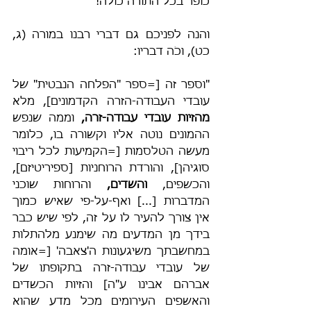
כופר בכל התורה כולה! 
והנה לפניכם גם דברי רבנו במורה (ג, 
כט), וכֹה דבריו:
"וספר זה [=ספר "הפלחה הנבטית" של 
עובדי העבודה-הזרה הקדמונים], מלא 
מהזיות עובדי עבודה-זרה,
 וממה שנפש 
ההמונים נוטה אליו וקשורה בו, כלומר 
מעשה הטלסמות [=הקמיעות לכל ריבוי 
סוגיהן], והורדת הרוחניות [ספיריטיזם], 
והכשפים, 
והשדים,
 והרוחות שוכני 
המדברות [...] ואף-על-פי שאיש כמוך 
אין צורך להעיר לו על זה, לפי שיש כבר 
בידך מן המדעים מה שימנע מלהתלות 
במחשבתך משיגעונות ה'צאבה' [=אומה 
של עובדי עבודה-זרה בתקופתו של 
אברהם אבינו ע"ה] והזיות הכשדים 
והאשפים העירומים מכל מדע שהוא 