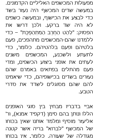
מפעולות המכשפים האליליים הקדמונים. 
במעשה שדים המכשף היה נעזר בשד 
כדי לבצע את הכישוף, ובמעשה כשפים 
לא היה שד ברקע. ולכן דרשו את 
הפסוק: "לַהַט הַחֶרֶב הַמִּתְהַפֶּכֶת" – כדי 
ללמדנו שהם-המכשפים מתהפכים, פעם 
בלטיהם ופעם בלהטיהם. כלומר, כדי 
לתעתע ולשכנע, המכשפים משנים 
לעתים את אופני ביצוע הכשפים, ומדי 
פעם מהתלים בפתאים באמרם שהם 
נעזרים בשדים בכישופיהם, כדי שיאמינו 
להם שהם מסוגלים לשדד את סדרי 
הטבע.
אביי בדבריו מבחין בין סוגי האופנים 
הללו ונותן בהם סימן (דקפיד אמנא), ור' 
אליעזר מוסיף ומלמד אותנו שאין בכוחו 
של המכשף "לברוא" בריה אשר קטנה 
מגודלה של שעורה. כלומר, אין בכוחו 