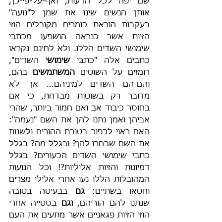
שם יפה לכל הדעות, ואף-על-פי-כן, 
אותן הנשים שינו את שמן ל"נועה" 
בעקבות הוראת כומרים מקובלים הוזי 
הזיות אשר כנראה הושפעו מכתבי 
שימושי השדים הללו. ולא לחינם נקראו 
כתבים אלה "כתבי 
שימושי 
השדים", 
רומזים על השוטים 
המשתמשים 
בהם, 
והם-הם השדים למיניהם... אך לא 
מדובר רק בשוֹטוּת מבדחת, כי אם 
בחוסר כיבוד אב ואם חמור ביותר, שהרי 
אביהן ואמן נתנו להן את השם "נעמה": 
האם ראוי לכפור בטובת ההורים ולשנות 
את השם שבחרו להן? ובגלל מה? בגלל 
כתבי שימושי השדים הכעורים? בגלל 
דמיונות והזיות אליליות?! וכל הנועות 
המהובלות הללו נעו אחרי אלילי מצרים 
וחטאו בשתיים: 
גם
 בבעיטה בטובה 
שנתנו להם הוריהם, 
וגם
 בסטייה אחרי 
הוזי הזיות פגאניים אשר מתעים את העם 