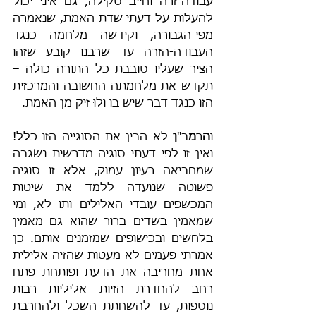
עבודה-זרה וחייב סקילה, גם איני יכול 
להעלות על דעתי שדת האמת, שנאמרה 
מפי-הגבורה, וקידשה מלחמה כנגד 
העבודה-הזרה עד שרבנו קובע שזהו 
הציר שעליו סובבת כל התורה כולה – 
תקדש את מלחמתה החשובה והמרכזית 
הזו כנגד דבר שיש בו ולוּ זיק מן האמת.
ו
ה
ר
מ
ב"
ן
 לא הבין את הסוגייה הזו כלל! 
ואין זו לפי דעתי סוגיה מדרשית נשׂגבה 
שמחביאה רעיון עמוק, אלא זו סוגיה 
פשוטה שנועדה ללמד את שיטות 
המכשפים עובדי האלילים ותו לא, ומי 
שמאמין בשדים ברור שהוא גם מאמין 
בלחשים ובכישופים שמזמנים אותם. כן 
אמרתי פעמים לא מעטות שהזיה אלילית 
אחת מחריבה את הדעת ופותחת פתח 
רחב להחדרת הזיות אליליות רבות 
נוספות, עד להשחתת השכל ולהחרבת 