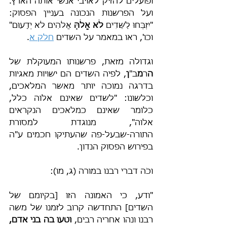
ופועלים להזיק לאויבי אנשי אותה הארץ. 
ועל הפרשנות הנכונה בעניין הפסוק: 
"יִזְבְּחוּ לַשֵּׁדִים 
לֹא אֱלֹהַּ
 אֱלֹהִים לֹא יְדָעוּם" 
וכו', ראו במאמר על השדים 
חלק א
.
וגדולה מזאת, פרשנותו המעוקלת של 
ה
ר
מ
ב"
ן
, לפיה השדים הם ישויות מאגיות 
בדרגה נמוכה יותר מאשר המלאכים, 
וכלשונו: "לשדים שאינם אלוה כלל, 
כלומר שאינם כמלאכים הנקראים 
אלוה", מנוגדת למסורת 
התורה-שבעל-פה שהעתיקו חכמים ע"ה 
בפירוש הפסוק הנדון.
וכֹה דברי רבנו במורה (ג, מו):
"ודע, כי האמונה הזו [בקיומם של 
השדים] התחדשה קרוב לזמנו של משה 
רבנו ונהו אחריה רבים, 
וטעו בה בני אדם,