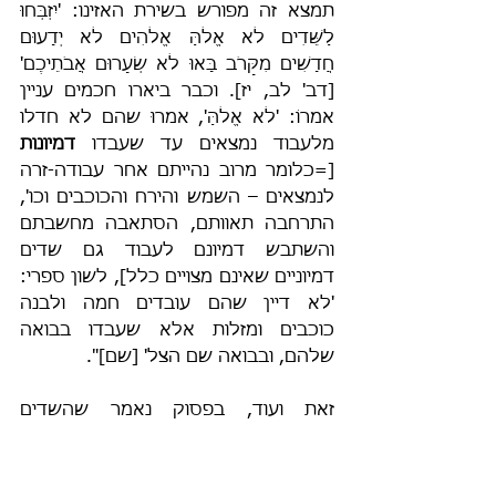
תמצא זה מפורש בשירת האזינו: 'יִזְבְּחוּ 
לַשֵּׁדִים לֹא אֱלֹהַּ אֱלֹהִים לֹא יְדָעוּם 
חֲדָשִׁים מִקָּרֹב בָּאוּ לֹא שְׂעָרוּם אֲבֹתֵיכֶם' 
[דב' לב, יז]. וכבר ביארו חכמים עניין 
אמרוֹ: 'לֹא אֱלֹהַּ', אמרוּ שהם לא חדלו 
מלעבוד נמצאים עד שעבדו 
דמיונות 
[=כלומר מרוב נהייתם אחר עבודה-זרה 
לנמצאים – השמש והירח והכוכבים וכו', 
התרחבה תאוותם, הסתאבה מחשבתם 
והשתבש דמיונם לעבוד גם שדים 
דמיוניים שאינם מצויים כלל], לשון ספרי: 
'לא דיין שהם עובדים חמה ולבנה 
כוכבים ומזלות אלא שעבדו בבואה 
שלהם, ובבואה שם הצל' [שם]".
זאת ועוד, בפסוק נאמר שהשדים 
נתחדשו בערך בזמנו של משה רבנו ע"ה: 
"חֲדָשִׁים מִקָּרֹב בָּאוּ", ברם, לא ייתכן 
שהקב"ה יברא את השדים לאחר תום 