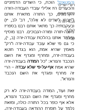
וְהַחַטָּאִים"
 הוּכח, כי השדים הדמיוניים 
רש"י-שדים
והכעורים היו אלילי עובדי העבודה-הזרה 
כתבי הגנה
הקדמונים, כך התורה מתארת אותם 
("יִזְבְּחוּ לַשֵּׁדִים לֹא אֱלֹהַ", דב' לב, יז) 
כבוד תורה
ובעקבותיה כך מתאר אותם רבנו בספריו 
הלכה
משנה-תורה ומורה-הנבוכים. רבנו מוסיף 
ומלמד אותנו בהלכות עבודה-זרה (ב, י), 
קבלה
כי גם מי שלא עובד עבודה-זרה ו"רק" 
מאמין שהיא אמת, הוא בגדר חוטא 
בעבודה-זרה, ומחרף ומגדף את השם 
הנכבד והנורא: "כל 
המודה
 בעבודה-זרה 
שהיא אמת 
אף-על-פי שלא עבדהּ
 – הרי 
זה מחרף ומגדף את השם הנכבד 
והנורא".
זאת ועוד, המודה בעבודה-זרה לא רק 
מחרף ומגדף את השם הנכבד והנורא, 
אלא אף כופר בכל התורה כולה, ומזאת 
נלמד על חומרת ההודאה בעבודה-זרה, 