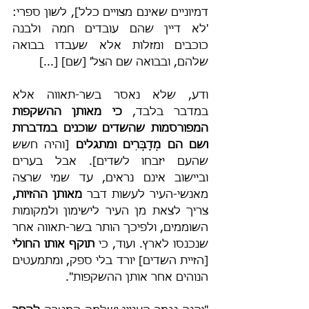
דמיוניים שאינם מצויים כלל], לשון ספרי: 
'לא דיין שהם עובדים חמה ולבנה 
כוכבים ומזלות אלא שעבדו בבואה 
שלהם, ובבואה שם הצל' [שם] [...]
ודע, שלא נאסר בשר-תאווה אלא 
במדבר בלבד, 
כי מאותן ההשקפות 
המפורסמות שהשדים שוכנים במדברות 
ושם הם מְדַבְּרִים ומתגלים
 [והיה חשש 
שהעם יזבחו לשדים]. אבל בערים 
וביישוב אינם נראים, עד שמי שרצה 
מאנשי-העיר לעשות דבר 
מאותן ההזיות,
צריך לצאת מן העיר לישימון ולמקומות 
השוממים, ולפיכך הותר בשר-תאווה אחר 
שנכנסו לארץ. ועוד, כי 
תוקף אותו החולי
[הזיית השדים] יורד בלי ספק, ומתמעטים 
הנוהים אחר אותן ההשקפות".