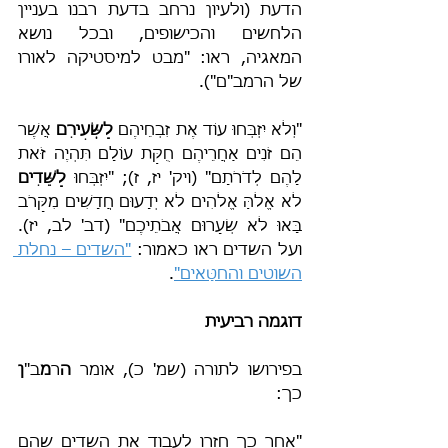
הדעת (ולעיון נרחב בדעת רבנו בעניין 
הלחשים והכישופים, ובכל נושא 
המאגיה, ראו: "מבט למיסטיקה לאורו 
של הרמב"ם").
"וְלֹא יִזְבְּחוּ עוֹד אֶת זִבְחֵיהֶם 
לַשְּׂעִירִם
 אֲשֶׁר 
הֵם זֹנִים אַחֲרֵיהֶם חֻקַּת עוֹלָם תִּהְיֶה זֹּאת 
לָהֶם לְדֹרֹתָם" (ויק' יז, ז); "יִזְבְּחוּ 
לַשֵּׁדִים
לֹא אֱלֹהַּ אֱלֹהִים לֹא יְדָעוּם חֲדָשִׁים מִקָּרֹב 
בָּאוּ לֹא שְׂעָרוּם אֲבֹתֵיכֶם" (דב' לב, יז). 
ועל השדים ראו כאמור: 
"השדים – נחלת 
השוטים והחטָּאים"
.
דוגמה רביעית
בפירושו לתורה (שמ' כ), אומר 
ה
ר
מ
ב"
ן
כך:
"אחר כך חזרו לעבוד את השדים שהם 