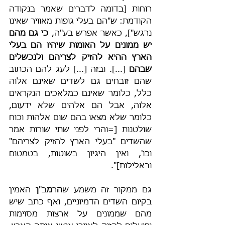
רוחות [בדומה לדברים שאמר בנקודה 
הקודמת: ש"הם בעלי גופות מאוויר שאינו 
נרגש"], כאשר אפרש בע"ה, 
כי גם מהם 
יש ממונים על האומות שיהיו הם בעלי 
הארץ ההיא להזיק לצריהם ולנכשלים 
שבהם
 [...]. ובזה [...] לעג להם הכתוב 
שהם זובחים גם לשדים שאינם אלוה 
כלל, כלומר שאינם כמלאכים הנקראים 
אלוה, אבל הם אלהים שלא ידעום, 
כלומר שלא מצאו בהם שום אלהות וכוח 
שולטנות [=והרי לפני שתי שורות אמר 
שהשדים "בעלי הארץ להזיק לצריהם" 
וכו', ואין היגיון בשוטות, בטמטום 
ובאלילות]".
גם ממקור זה משמע ש
ה
ר
מ
ב"
ן
 האמין 
בקיום השדים הדמיוניים, ואף כתב שיש 
מהם שממונים על ארצות מסוימות 