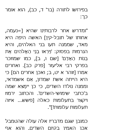
בפירושו לתורה (בר' ד, כב), הוא אומר 
כך:
"ומדרש אחר לרבותינו שהיא [=נעמה, 
אחותו של תובל-קין] האשה היפה היא 
מאד, שממנה תעו בני האלהים, והיא 
הנרמזת בפסוק: 'וַיִּרְאוּ בְנֵי הָאֱלֹהִים אֶת 
בְּנוֹת הָאָדָם' [שם ו, ב], כמו שמוזכר 
בפרקי רבי אליעזר [פרק כב]. ואחרים 
אמרו [זוהר א יט, ב; ואכן אחרים הם] כי 
היא הייתה אשת שמדון, אֵם אשמדאי, 
וממנה נולדו השדים, כי כן יימָּצא שמה 
ב'כתבי שימושי-השדים'. והכתוב ירמוז 
ויקצר בתעלומות כאלה [פשש... איזה 
תעלומות עלומות!]".
כמובן שגם מדבריו אלה עולה שהטמבל 
אכן האמין בקיום השדים, והוא אף 