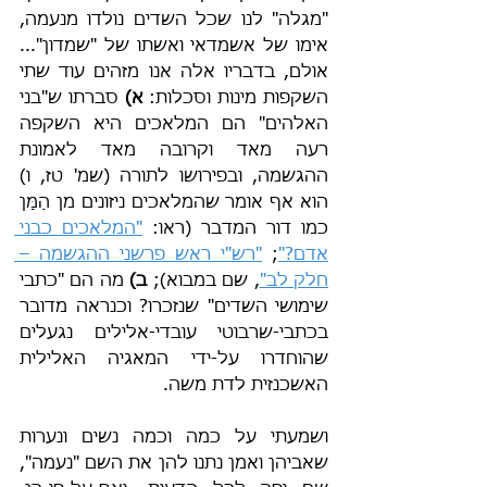
"מגלה" לנו שכל השדים נולדו מנעמה, 
אימו של אשמדאי ואשתו של "שמדון"... 
אולם, בדבריו אלה אנו מזהים עוד שתי 
השקפות מינות וסכלות: 
א)
 סברתו ש"בני 
האלהים" הם המלאכים היא השקפה 
רעה מאד וקרובה מאד לאמונת 
ההגשמה, ובפירושו לתורה (שמ' טז, ו) 
הוא אף אומר שהמלאכים ניזונים מן הַמָּן 
כמו דור המדבר (ראו: 
"המלאכים כבני 
אדם?"
; 
"רש"י ראש פרשני ההגשמה – 
חלק לב"
, שם במבוא); 
ב)
 מה הם "כתבי 
שימושי השדים" שנזכרו? וכנראה מדובר 
בכתבי-שרבוטי עובדי-אלילים נגעלים 
שהוחדרו על-ידי המאגיה האלילית 
האשכנזית לדת משה.
ושמעתי על כמה וכמה נשים ונערות 
שאביהן ואמן נתנו להן את השם "נעמה", 