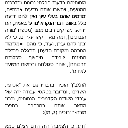
מוחותיהם בדעות הבלתי נכונות ובדרכים 
המטעים, ויחשבו אותם מדעים אמיתיים, 
ומדמים שהם בעלי עיון ואין להם ידיעה 
כלל בשום דבר הנקרא 'מדע' באמת,
 הם 
יירתעו מפרקים רבים ממנו [מספרו 'מורה 
הנבוכים'], ומה מאד יקשו עליהם, כי לא 
יבינו להם עניין, ועוד, כי מהם [=מלימוד 
החכמה ומקניית הדעת] תתגלה פסולת 
הסיגים שבידם [תיחשף סכלותם 
ונבלותם], שהם סגולתם ורכושם המיועד 
לאידם".
ה
ר
מ
ב"
ן
 הזכיר בדבריו גם את "אסיפת 
השדים", ומדובר בטקסי עבודה-זרה של 
עובדי השדים הקדמונים הנחותים, ורבנו 
מתאר אותם בהרחבה בספרו 
מורה-הנבוכים (ג, מו):
"ודע, כי ה'צאבה' היה הדם אצלם טמא 