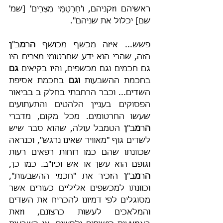
ראשיהם וזקניהם, ו'חַרְטֻמֵּי מִצְרַיִם' [שמ' 
שם] יכלול את שניהם".
פשש... איזה מכשף מכושף 
ה
ר
מ
ב"
ן
הזה, שהרי הוא ידע שחרטומי מצרים היו 
גם חכמים וגם מכשפים, והיו בקיאים 
גם
בחכמת ההשבעות 
וגם 
בחכמת אסיפת 
השדים... וכבר הרחבתי בחלק ב בביאור 
הפסוקים בעניין הלהטים והתעתועים 
שעשו החרטומים. מכל מקום, מדברי 
ה
ר
מ
ב"
ן
 הטמבל עולה, שהוא סבר שיש 
לשדים גוף "מאוויר שאינו נרגש", וכנראה 
שכוונתו שהם כמו רוחות רפאים רעות 
וגופם הוא עשן או אש וכיו"ב. כמו כן, 
ה
ר
מ
ב"
ן
 הזכיר את "חכמי ההשבעות", 
וכוונתו למכשפים אליליים כעורים אשר 
מסוגלים לפי דמיונו להכריח את השדים 
והמלאכים לעשות כרצונם, וזאת 