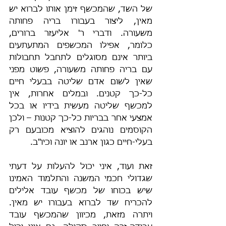
של השד, שהמכשף זימן אותו לברוא יש 
מאין, ליצור בעבורו בריה פחותה 
משעורה. ודברי ר' אליעזר ברורים, 
כלומר, אפילו המכשפים המתעתעים 
ביותר אינם מסוגלים לתחבל תחבולות 
עם בריה פחותה משעורה, פשוט מפני 
שאין לשום אדם שליטה בבעלי חיים 
כל-כך קטנים. ובמלים אחרות, אין 
למכשף שליטה מעשית בידיו או בכל 
אמצעי אחר בבריות כל-כך קטנות – ולכן 
הקוסמים נוהגים להוציא מכובעם רק 
בעלי-חיים כגון ארנב או יונה וכיו"ב.
זאת ועוד, איני יכול להעלות על דעתי 
שגדולי חכמי המשנה והתלמוד האמינו 
שיש בכוחו של מכשף עובד אלילים 
להכריח שד לברוא בעבורו יש מאין. 
ויתרה מזאת, מכיוון שהמכשף עובד 