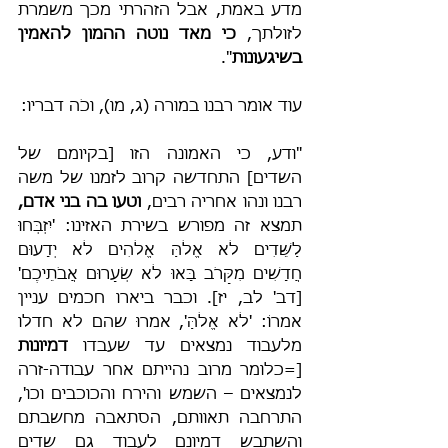
מדע באמת, אבל הזהרתי מכך משמרת 
לזולתך, 
כי מאד נוטה ההמון להאמין 
בשיגעונות
".
עוד אומר רבנו במורה (ג, מו), וכֹה דבריו:
"ודע, כי האמונה הזו [בקיומם של 
השדים] התחדשה קרוב לזמנו של משה 
רבנו ונהו אחריה רבים, 
וטעו בה בני אדם,
תמצא זה מפורש בשירת האזינו: 'יִזְבְּחוּ 
לַשֵּׁדִים לֹא אֱלֹהַּ אֱלֹהִים לֹא יְדָעוּם 
חֲדָשִׁים מִקָּרֹב בָּאוּ לֹא שְׂעָרוּם אֲבֹתֵיכֶם' 
[דב' לב, יז]. וכבר ביארו חכמים עניין 
אמרוֹ: 'לֹא אֱלֹהַּ', אמרוּ שהם לא חדלו 
מלעבוד נמצאים עד שעבדו 
דמיונות 
[=כלומר מרוב נהייתם אחר עבודה-זרה 
לנמצאים – השמש והירח והכוכבים וכו', 
התרחבה תאוותם, הסתאבה מחשבתם 
והשתבש דמיונם לעבוד גם שדים 