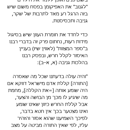
בשום פנים ואופן ללמד את הילדים 
"לגנוב" את האפיקומן בפסח משום שיש 
בזה הרגל רע מאד לתרבות של שקר, 
גניבה ותכסיסנות.
כדי לחדד את חומרת העוון שיש בסיגול 
מידות רעות, נחתום פרק זה בדברי רבנו 
ב"ספר המצוות" (לאווין שיז) בעניין 
האיסור לקלל חרש, ובפסק רבנו 
בהלכות גניבה (א, א–ב):
"והיה עולה בדעתנו שכל מה שאסרה 
[התורה] קללת אדם מישראל דווקא אם 
היה שומע אותה [=את הקללה], מחמת 
מה שיגיע לו מכך מן הבושה והצער, 
אבל קללת החרש כיוון שאינו שומע 
ואינו מצטער בכך אין חטא בדבר, 
לפיכך השמיענו שהוא אסור והזהיר 
עליו, לפי שאין התורה מביטה על מצב 