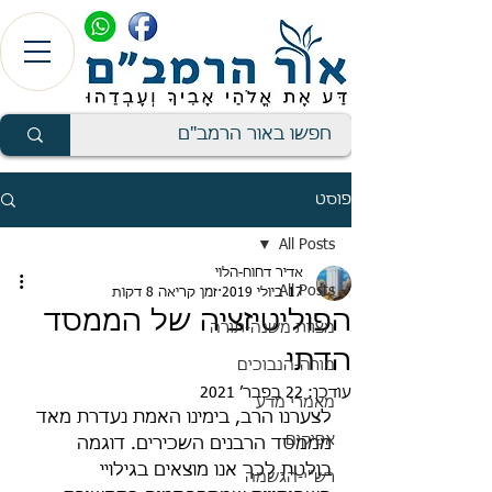
פוסט
All Posts
אדיר דחוח-הלוי
All Posts
17 ביולי 2019
זמן קריאה 8 דקות
הפוליטיזציה של הממסד
מצוות משנה-תורה
הדתי
מורה-הנבוכים
עודכן:
22 בפבר׳ 2021
מאמרי מדע
לצערנו הרב, בימינו האמת נעדרת מאד 
אפיקים
מממסד הרבנים השכירים. דוגמה 
בולטת לכך אנו מוצאים בגילויי 
רש"י-הגשמה