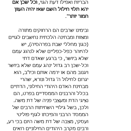
הבריות ואפילו דעת הגוי, 
וכל שכן אם 
יהא תלוי חילול השם שאז יהיה העוון 
חמור יותר
".
ובימינו שרבים הם הרחוקים מתורה 
ומצוות ומבחינה הלכתית נחשבים לגויים 
(כגון מחללי שבת בפרהסיה), יש 
להיזהר כפל-כפליים שלא לנהוג עמם 
שלא ביושר, כי ברגע שאדם דתי 
וכל-שכן רב גדול ינהג עמם שלא ביושר 
ויגנוב מהם או ירמה אותם וכיו"ב, הוא 
יגרום לחילול ה' גדול ונורא, שהרי 
מבחינת האדם היהודי החילוני, הדתיים 
בכלל והרבנים הממסדיים בפרט, הם 
נציגי הדת ומעצבי פניה של דת משה. 
ולכן, בשל גילויי השחיתות הרבים של 
הממסד הרבני והפיכתו לגוף פוליטי 
ועסקי, מצבה של דת משה היום בכי רע, 
ורבים מקרב היהודים החילוניים רואים 