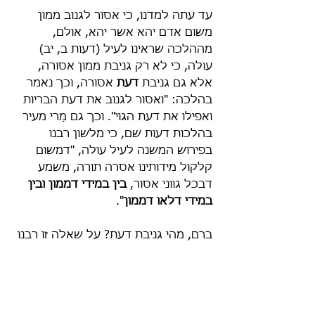
עד עתה למדנו, כי אסור לגנוב ממון 
משום אדם יהא אשר יהא, אולם, 
מההלכה שראינו לעיל (דעות ב, יב) 
עולה, כי לא רק גניבת ממון אסורה, 
אלא גם גניבת 
דעת 
אסורה, וכך נאמר 
בהלכה: "ואסור לגנוב את דעת הבריות 
ואפילו את דעת הגוי". וכך גם מָרי מעיר 
בהלכות דעות שם, כי מלשון רבנו 
בפירוש המשנה לעיל עולה, "דמשום 
קלקול מידותינו אסרה תורה, משמע 
דבכל גווני אסור, 
בין במידי דממון ובין 
במידי דלאו דממון
".
ברם, מהי גניבת דעת? על שאלה זו רבנו 
עונה בהמשך ההלכות שם (ב, יג):
"כיצד [היא גניבת דעת?] לא ימכור לגוי 
בשר נבילה בכלל שחוטה, ולא מנעל 