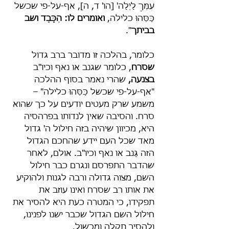
עִמְּךָ לָיְלָה' [הו' ד, ה], אף-על-פי שכשל 
כַּסֵּהוּ כלילה, 
ואומרים לו: הִכָּבֵד ושב 
בביתך
".
כלומר, בהלכה זו מדובר ברב גדול 
שסרח
, כלומר שגנב או נאף וכיו"ב 
בצנעה,
 שהרי נאמר בסוף ההלכה 
"אף-על-פי שכשל כַּסֵּהוּ כלילה" – 
משמע שרק מעטים יודעים על כך שהוא 
סרח. והסיבה שאין לנדותו בפרהסיה 
היא, מכיוון שיהיה בזה חילול ה' גדול 
מאד שכל העם יידע שהחכם הגדול 
הזה גָּנב או נאף וכיו"ב. אולם, לאחר 
שהדבר התפרסם ונגרם כבר חילול 
השם, מצוה גדולה ורבה לגנות ולהוקיע 
את אותו רב שסרח ואינו עוזב את 
תפקידו, כי המטרה כעת היא להסיר את 
חילול השם הגדול שכבר ישנו לפנינו, 
ולהסיר תקלה ומכשול.