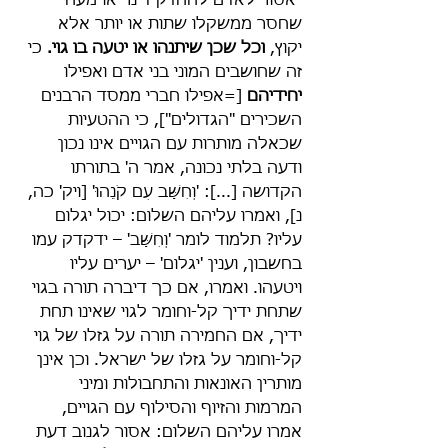
"אסור לאדם להחזיק דינר או מעה 
שחסר ממשקלו שתות או יותר אלא 
יקוץ, 
וכל שכן שיתנהו או יטעה בו גוי.
 כי 
זה שחושבים המוני בני אדם ואפילו 
יחידיהם
 [=אפילו חברי ממסד הרבנים 
השכירים "הגדולים"], כי ההטעיות 
שכאלה מותרות עם הגויים אינו נכון 
ודעה בלתי נכונה, אמר ה' בתורתו 
הקדושה [...]: 'וְחִשַּׁב עִם קֹנֵהוּ' [ויק' כה, 
נ], ואמרו עליהם השלום: יכול יגלום 
עליו? תלמוד לומר 'וְחִשַּׁב' – ידקדק עמו 
בחשבון, וענין 'יגלום' – יערים עליו 
ויטעהו. ואמרו, אם כך דיברה תורה בגוי 
שתחת ידיך קל-וחומר לגוי שאינו תחת 
ידיך, אם החמירה תורה על גזלו של גוי 
קל-וחומר על גזלו של ישראל. וכן אינן 
מותרין האונאות והתחבולות ומיני 
המרמות והזיוף והסילוף עם הגויים, 
אמרו עליהם השלום: אסור לגנוב דעת 