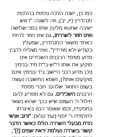
כמו כן, ישנה הלכה נוספת בהלכות 
סנהדרין (יז, יב), וזה לשונה: "ראש 
ישיבה שחטא מלקין אותו בפני שלושה 
ואינו חוזר לשררתו,
 גם אינו חוזר להיות 
כאחד משאר הסנהדרין, שמעלין 
בקודש ולא מורידין". ואיני מצליח להבין 
מדוע ממסד הרבנים השכירים אינו 
מוקיע את אותו רי"ש-בי"ת מיד-בנימין 
(וכן מדוע רבני היישוב ביד-בנימין אינם 
מוקיעים אותו?), ושמא התשובה נעוצה 
בעצם התואר שלהם: חברי ממסד 
הרבנים 
השכירים. 
גם לא מפריע להם 
חילול ה' העצום שיש בכך שהוא נשאר 
בתפקידו, וכמו שאומר רבנו באיגרתו 
לתלמידו ר' יוסף (עמ' קלא): 
"ורוב אנשי 
הדת מבעלי השררה הללו כאשר הדבר 
קשור בשררה נעלמת יראת שמים [!]
", 