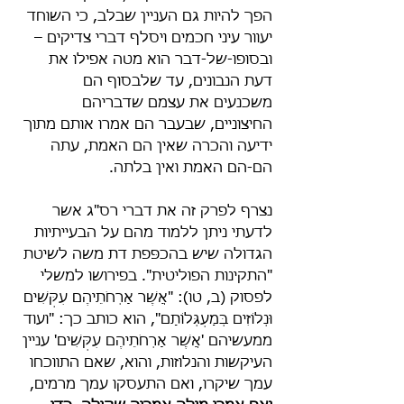
הפך להיות גם העניין שבלב, כי השוחד 
יעוור עיני חכמים ויסלף דברי צדיקים – 
ובסופו-של-דבר הוא מטה אפילו את 
דעת הנבונים, עד שלבסוף הם 
משכנעים את עצמם שדבריהם 
החיצוניים, שבעבר הם אמרו אותם מתוך 
ידיעה והכרה שאין הם האמת, עתה 
הם-הם האמת ואין בלתה.
נצרף לפרק זה את דברי רס"ג אשר 
לדעתי ניתן ללמוד מהם על הבעייתיות 
הגדולה שיש בהכפּפת דת משה לשיטת 
"התקינות הפוליטית". בפירושו למשלי 
לפסוק (ב, טו): "אֲשֶׁר אָרְחֹתֵיהֶם עִקְּשִׁים 
וּנְלוֹזִים בְּמַעְגְּלוֹתָם", הוא כותב כך: "ועוד 
ממעשיהם 'אֲשֶׁר אָרְחֹתֵיהֶם עִקְּשִׁים' עניין 
העיקשות והנלוזות, והוא, שאם התווכחו 
עמך שיקרו, ואם התעסקו עמך מרמים, 