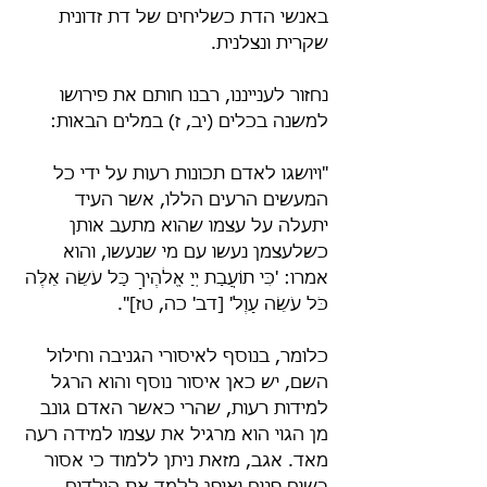
באנשי הדת כשליחים של דת זדונית 
שקרית ונצלנית.
נחזור לענייננו, רבנו חותם את פירושו 
למשנה בכלים (יב, ז) במלים הבאות:
"ויושגו לאדם תכונות רעות על ידי כל 
המעשים הרעים הללו, אשר העיד 
יתעלה על עצמו שהוא מתעב אותן 
כשלעצמן נעשו עם מי שנעשו, והוא 
אמרו: 'כִּי תוֹעֲבַת יְיָ אֱלֹהֶיךָ כָּל עֹשֵׂה אֵלֶּה 
כֹּל עֹשֵׂה עָוֶל' [דב' כה, טז]".
כלומר, בנוסף לאיסורי הגניבה וחילול 
השם, יש כאן איסור נוסף והוא הרגל 
למידות רעות, שהרי כאשר האדם גונב 
מן הגוי הוא מרגיל את עצמו למידה רעה 
מאד. אגב, מזאת ניתן ללמוד כי אסור 