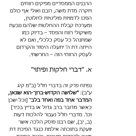
הרבנים הממסדיים מפיקים רווחים 
ויוקרה מדת משה, רובם ואולי אף כולם 
הפכו לדמויות פוליטיות לחלוטין, 
ומערכת קבלת ההחלטות שלהם נובעת 
משיקולי רווח והפסד – בדיוק כמו 
שמתנהל כל עסק כלכלי, ואם לא 
הייתה דת ה' יתעלה היסוד והקרדום 
לעסק הרווחי הזה – החרשתי.
א. "דברי חלקות ופיתוי"
נפתח פרק זה בדברי חז"ל (ב"מ קיג 
ע"ב): 
"שלושה הקדוש-ברוך-הוא שונאן, 
המדבר אחד בפה ואחד בלב
" [וכל-שכן 
כאשר מדובר ברב גדול או בדיין בכיר] 
וכו'. מדברי חז"ל נעבור להלכות דעות 
(ב, יב), שם רבנו פוסק הלכה אשר 
זועקת בתוכחה אילמת כנגד הפיכת דת 