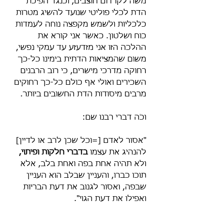
משה לקרדום חוצבים, וכנגד הפיכת 
הדת לכלי פוליטי שנועד להשיג מטרות 
כלכליות ולשמש מקפצה נוחה לעמדות 
כוח ושלטון. כאשר אני קורא את 
ההלכה הזו אני מזדעזע עד עמקי נפשי, 
משום שהמציאות הדתית בימינו כל-כך 
רחוקה מדרכי מישרים, כי רוב הרבנים 
השכירים ואולי אף כולם כל-כך רחוקים 
מרבים מיסודות הדת החשובים ביותר.
וכֹה דברי רבנו שם:
"אסור לאדם [=וכל שכן לרב או לדיין] 
להנהיג את עצמו 
בדברי חלקות ופיתוי,
ולא תהיה אחת בפה ואחת בלב, אלא 
תוכו כברו, והעניין שבלב הוא העניין 
שבפה, ואסור לגנוב את דעת הבריות 
ואפילו את דעת הגוי".