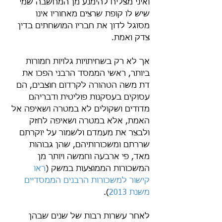
ואיני מצליח להימנע מן המחשבה שמי 
שיש לו קופת שרצים מאחוריו אינו 
מסוגל לדון את חבריו המושחתים בדין 
צדק ואמת.
אך לא רק בשחיתויות גלויות חמורות 
ביותר, ראשי הממסד הרבני הפכו את 
דת משה הטהורה לקרדום חוצבים, הם 
עסוקים בעסקנות פוליטית ודבריהם 
מדודים ושקולים לא במטרה ושאיפה אל 
האמת, אלא במטרה ושאיפה לחזק 
ולבצר את מעמדם ולשמור על יוקרתם 
שררתם ומשכורותיהם, שהן גבוהות 
מאד, פי ארבעה וחמשה ויותר מן 
המשכורות הממוצעות במשק (
ראו 
קישור למשכורות הרבנים הממסדיים 
משנת 2013
).
לאחר עשרות רבות של שנים שבהן 