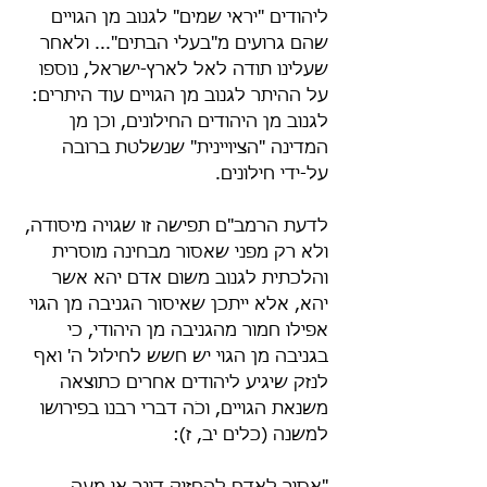
ליהודים "יראי שמים" לגנוב מן הגויים 
שהם גרועים מ"בעלי הבתים"... ולאחר 
שעלינו תודה לאל לארץ-ישראל, נוספו 
על ההיתר לגנוב מן הגויים עוד היתרים: 
לגנוב מן היהודים החילונים, וכן מן 
המדינה "הציויינית" שנשלטת ברובה 
על-ידי חילונים.
לדעת הרמב"ם תפישה זו שגויה מיסודה, 
ולא רק מפני שאסור מבחינה מוסרית 
והלכתית לגנוב משום אדם יהא אשר 
יהא, אלא ייתכן שאיסור הגניבה מן הגוי 
אפילו חמור מהגניבה מן היהודי, כי 
בגניבה מן הגוי יש חשש לחילול ה' ואף 
לנזק שיגיע ליהודים אחרים כתוצאה 
משנאת הגויים, וכֹה דברי רבנו בפירושו 
למשנה (כלים יב, ז):