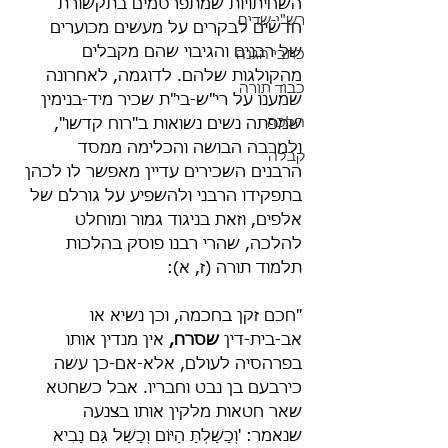
השחיתויות שמתפרסמים בתקשורת 
רש"י-שדים
חדשים לבקרים על מעשים מכוערים 
של רבנים והגיבוי שהם מקבלים 
כתבי הגנה
מהקולגות שלהם. לדוגמה, לאחרונה 
כבוד תורה
שמענו על רי"ש-בי"ת שכיר מיד-בנימין 
הלכה
שמפתה נשים נשואות ב"רוח קדשו", 
ולמרבה הבושה והכלימה ממסד 
קבלה
הרבנים השכירים עדיין מאפשר לו לכהן 
בתפקידו הרבני ולהשפיע על גורלם של 
אלפים, וזאת בניגוד גמור ומוחלט 
להלכה, שהרי רבנו פוסק בהלכות 
תלמוד תורה (ז, א):
"חכם זקן בחכמה, וכן נשיא או 
אב-בית-דין 
שסרח,
 אין מנדין אותו 
בפרהסיה לעולם, אלא-אם-כן עשה 
כירבעם בן נבט וחבריו. אבל כשחטא 
שאר חטאות מלקין אותו בצנעה 
שנאמר: 'וְכָשַׁלְתָּ הַיּוֹם וְכָשַׁל גַּם נָבִיא 