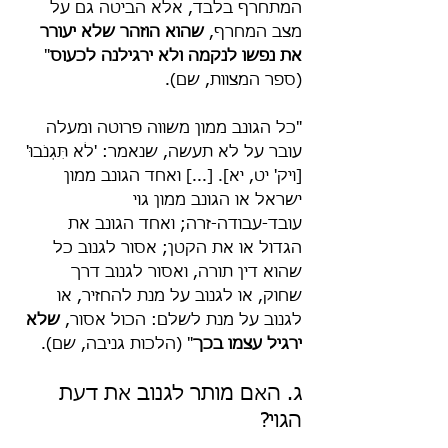
המתחרף בלבד, אלא הביטה גם על 
מצב המחרף, 
שהוא הוזהר שלא יעורר 
את נפשו לנקמה ולא ירגילנה לכעוס
" 
(ספר המצוות, שם).
"כל הגונב ממון משווה פרוטה ומעלה 
עובר על לא תעשה, שנאמר: 'לֹא תִּגְנֹבוּ' 
[ויק' יט, יא]. [...] ואחד הגונב ממון 
ישראל או הגונב ממון גוי 
עובד-עבודה-זרה; ואחד הגונב את 
הגדול או את הקטן; אסור לגנוב כל 
שהוא דין תורה, ואסור לגנוב דרך 
שחוק, או לגנוב על מנת להחזיר, או 
לגנוב על מנת לשלם: הכול אסור, 
שלא 
ירגיל עצמו בכך
" (הלכות גניבה, שם).
ג. האם מותר לגנוב את דעת 
הגוי?