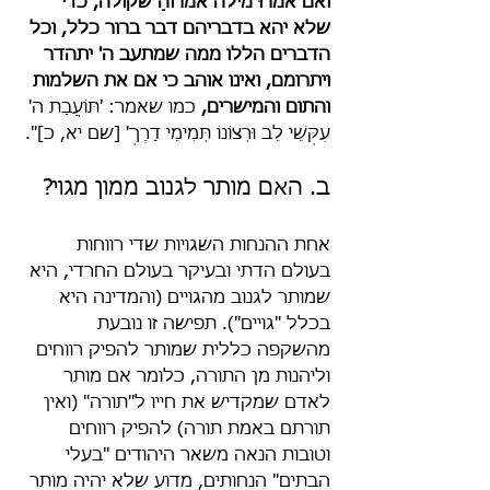
ואם אמרוּ מילה אמרוהָ שקולה, כדי 
שלא יהא בדבריהם דבר ברור כלל, וכל 
הדברים הללו ממה שמתעב ה' יתהדר 
ויתרומם, ואינו אוהב כי אם את השלמות 
והתום והמישרים, 
כמו שאמר: 'תּוֹעֲבַת ה' 
עִקְּשֵׁי לֵב וּרְצוֹנוֹ תְּמִימֵי דָרֶךְ' [שם יא, כ]".
ב. האם מותר לגנוב ממון מגוי?
אחת ההנחות השגויות שדי רווחות 
בעולם הדתי ובעיקר בעולם החרדי, היא 
שמותר לגנוב מהגויים (והמדינה היא 
בכלל "גויים"). תפישה זו נובעת 
מהשקפה כללית שמותר להפיק רווחים 
וליהנות מן התורה, כלומר אם מותר 
לאדם שמקדיש את חייו ל"תורה" (ואין 
תורתם באמת תורה) להפיק רווחים 
וטובות הנאה משאר היהודים "בעלי 
הבתים" הנחותים, מדוע שלא יהיה מותר 