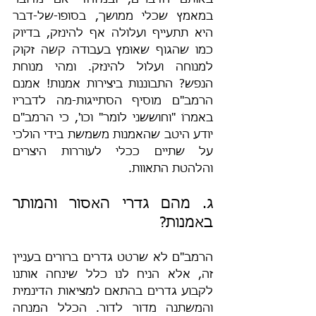
באותם הדברים, ובמיוחד אם מדובר 
במאמץ שכלי ממושך, בסופו-של-דבר 
היא תתעייף ועלולה אף להינזק, בדיוק 
כמו שהגוף שאוּמץ בעבודה קשה זקוק 
למנוחה ועלול להינזק. ומהי מנוחת 
הנפש? התבוננות ביצירות אמנות! אמנם 
הרמב"ם מוסיף הסתייגות-מה לדבריו 
באמרוֹ "וחוששני לומר" וכו', כי הרמב"ם 
יודע היטב שהאמנות משמשת בידי הולכי 
על שתיים ככלי לעוררות היצרים 
והלהטת התאוות.
ג. מהם גדרי האסור והמותר 
באמנות?
הרמב"ם לא שרטט גדרים ברורים בעניין 
זה, אלא הניח לנו כלל שינחה אותנו 
לקבוע גדרים בהתאם למציאות הדינמית 
והמשתנה מדור לדור. הכלל המנחה 