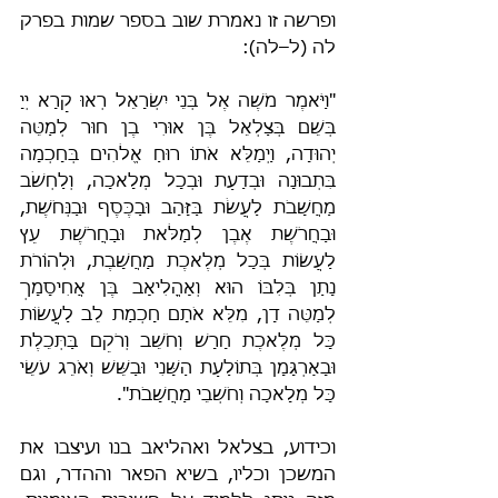
ופרשה זו נאמרת שוב בספר שמות בפרק 
לה (ל–לה):
"וַיֹּאמֶר מֹשֶׁה אֶל בְּנֵי יִשְׂרָאֵל רְאוּ קָרָא יְיָ 
בְּשֵׁם בְּצַלְאֵל בֶּן אוּרִי בֶן חוּר לְמַטֵּה 
יְהוּדָה, וַיְמַלֵּא אֹתוֹ רוּחַ אֱלֹהִים בְּחָכְמָה 
בִּתְבוּנָה וּבְדַעַת וּבְכָל מְלָאכָה, וְלַחְשֹׁב 
מַחֲשָׁבֹת לַעֲשֹׂת בַּזָּהָב וּבַכֶּסֶף וּבַנְּחֹשֶׁת, 
וּבַחֲרֹשֶׁת אֶבֶן לְמַלֹּאת וּבַחֲרֹשֶׁת עֵץ 
לַעֲשׂוֹת בְּכָל מְלֶאכֶת מַחֲשָׁבֶת, וּלְהוֹרֹת 
נָתַן בְּלִבּוֹ הוּא וְאָהֳלִיאָב בֶּן אֲחִיסָמָךְ 
לְמַטֵּה דָן, מִלֵּא אֹתָם חָכְמַת לֵב לַעֲשׂוֹת 
כָּל מְלֶאכֶת חָרָשׁ וְחֹשֵׁב וְרֹקֵם בַּתְּכֵלֶת 
וּבָאַרְגָּמָן בְּתוֹלַעַת הַשָּׁנִי וּבַשֵּׁשׁ וְאֹרֵג עֹשֵׂי 
כָּל מְלָאכָה וְחֹשְׁבֵי מַחֲשָׁבֹת".
וכידוע, בצלאל ואהליאב בנו ועיצבו את 
המשכן וכליו, בשיא הפאר וההדר, וגם 