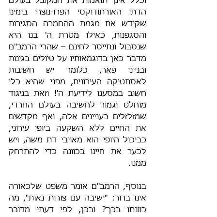
וכלל אינן תואמות את המקובל בעולם 
הדתי האורתודוקסי הפרו-נוצרי בימינו 
שקידש את מגמת ההחמרה הסגירות 
והסגפנות, כאילו מטרת ה' בנו היא 
שנסבול ונתייסר לחינם – שהרי הרמב"ם 
מדבר כאן בדוגמאותיו על טיולים בגינות 
ובנייני פאר, כלומר יש חשיבות 
לאסתטיקה העירונית, מפני שהיא כלי 
חשוב במסענו לידיעת ה'! וזאת בניגוד 
מוחלט וגמור לחשיבה בעולם החרדי, 
שמזלזלים בעניינים אלה, ואף מקדשים 
את החיים ללא השקעה ביופי עירוני, 
כביכול היופי הוא מאויבי דת משה, ויש 
לכער את חיינו בכוונה כדי להתרחק 
ממנו.
בנוסף, הרמב"ם אומר משפט שלכאורה 
אינו ברור: "ישיבה עם צורות נאות", מה 
כוונתו בכך? ובכן, לפי דעתי מדובר 