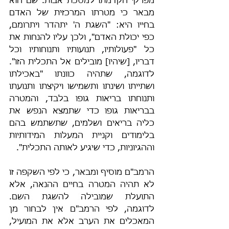
מפרקי הקדמתו למסכת אבות. שם הוא 
מבאר כי מטרתו המרכזית של האדם 
בחייו היא: "השגת ה' יתהדר ויתרומם, 
כפי יכולת האדם", ולכן עליו להנחות את 
כל "פעולותיו, תנועותיו ותנוחותיו וכל 
דבריו, [שיהיו] מובילים אל התכלית הזו". 
לדוגמה, שתהיה כוונתו "באכילתו 
ושתייתו ושינתו ותשמישו ויקיצתו ותנועתו 
ותנוחתו בריאות גופו בלבד, והמטרה 
בבריאות גופו כדי שתמצא הנפש את 
כליה בריאים ושלמים, שתשתמש בהם 
בלימודים וקניית המעלות המידותיות 
וההגיוניות, כדי שיגיע לאותה התכלית".
הרמב"ם מוסיף ומבאר, כי לפי השקפה זו 
לא תהיה המטרה בחיים ההנאה, אלא 
התועלת שמובילה להשגת השם. 
לדוגמה, לפי הרמב"ם אין לבחור מן 
המאכלים את הערב אלא את המועיל, 