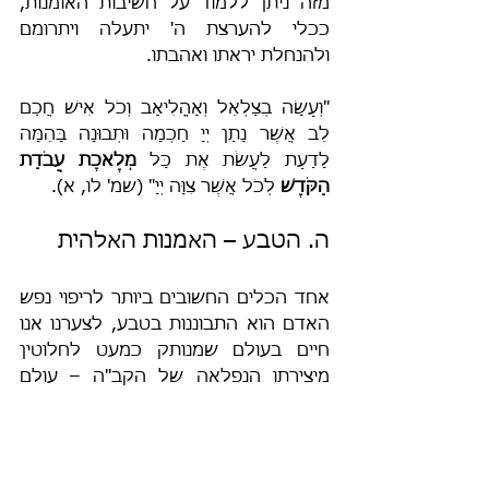
מזה ניתן ללמוד על חשיבות האומנות, 
ככלי להערצת ה' יתעלה ויתרומם 
ולהנחלת יראתו ואהבתו.
"וְעָשָׂה בְצַלְאֵל וְאָהֳלִיאָב וְכֹל אִישׁ חֲכַם 
לֵב אֲשֶׁר נָתַן יְיָ חָכְמָה וּתְבוּנָה בָּהֵמָּה 
לָדַעַת לַעֲשֹׂת אֶת כָּל 
מְלֶאכֶת עֲבֹדַת 
הַקֹּדֶשׁ
 לְכֹל אֲשֶׁר צִוָּה יְיָ" (שמ' לו, א).
ה. הטבע – האמנות האלהית
אחד הכלים החשובים ביותר לריפוי נפש 
האדם הוא התבוננות בטבע, לצערנו אנו 
חיים בעולם שמנותק כמעט לחלוטין 
מיצירתו הנפלאה של הקב"ה – עולם 
הטבע המופלא. ועל כך באמת ראוי 
לבכות ולהצטער, מפני שהתבוננות בטבע 
לא רק מרפאת את נפש האדם ומרחיבה 
את דעתו לעסוק ביתר-חשק במושכלות, 