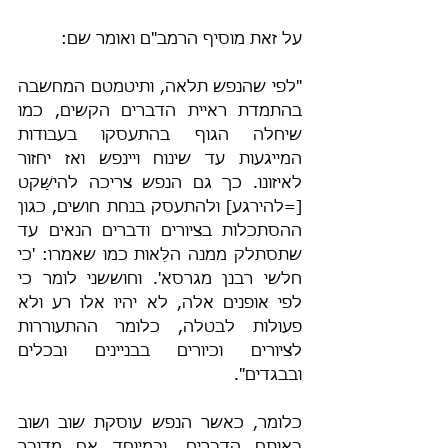
על זאת מוסיף הרמב"ם ואומר שם:
"לפי שהנפש תלאה, ותיטמטם המחשבה 
בהתמדת ראיית הדברים הקשים, כמו 
שיחלה הגוף בהתעסקו בעבודות 
המייגעות עד שינוח ויינפש ואז יחזור 
לאיזונו. כך גם הנפש צריכה להישָּׁקט 
[=להירגע] ולהתעסק בנחת חושים, כגון 
ההסתכלות בציורים ודברים הנאים עד 
שתסתלק ממנה הלֵּאות כמו שאמרו: 'כי 
חלשי רבנן מגרסא'. וחוששני לומר כי 
לפי אופנים אלה, לא יהיו אלו רע ולא 
פעולות לבטלה, כלומר ההתעוררות 
לציורים וכיורים בבניינים ובכלים 
ובבגדים".
כלומר, כאשר הנפש עוסקת שוב ושוב 