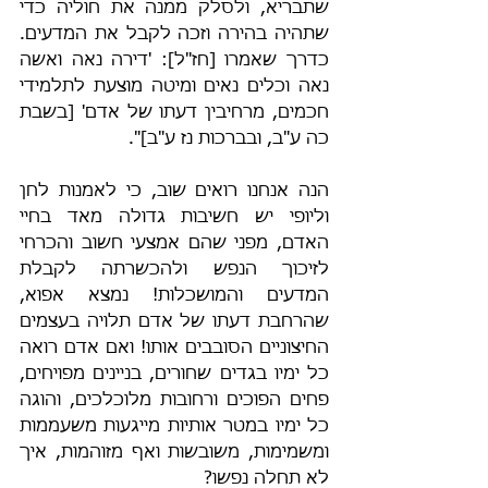
שתבריא, ולסלק ממנה את חוליה כדי 
שתהיה בהירה וזכה לקבל את המדעים. 
כדרך שאמרו [חז"ל]: 'דירה נאה ואשה 
נאה וכלים נאים ומיטה מוצעת לתלמידי 
חכמים, מרחיבין דעתו של אדם' [בשבת 
כה ע"ב, ובברכות נז ע"ב]".
הנה אנחנו רואים שוב, כי לאמנות לחן 
וליופי יש חשיבות גדולה מאד בחיי 
האדם, מפני שהם אמצעי חשוב והכרחי 
לזיכוך הנפש ולהכשרתה לקבלת 
המדעים והמושכלות! נמצא אפוא, 
שהרחבת דעתו של אדם תלויה בעצמים 
החיצוניים הסובבים אותו! ואם אדם רואה 
כל ימיו בגדים שחורים, בניינים מפויחים, 
פחים הפוכים ורחובות מלוכלכים, והוגה 
כל ימיו במטר אותיות מייגעות משעממות 
ומשמימות, משובשות ואף מזוהמות, איך 
לא תחלה נפשו?