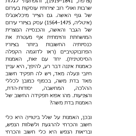
(צרפת, 1841–1919), והופתעתי לגלות 
שרבות ואולי רוב יצירותיו עוסקות בעירום 
של גוף האשה. גם הצייר מיכלאנג'לו 
(איטליה, 1475–1564) עסק בציורי עירום 
של הגבר והאשה, והכנסייה הנוצרית 
המושחתת והזימתית אף מעטרת את 
כנסיותיה החשובות ביותר בציוריו 
הפרובוקטיביים (ראו לדוגמה הקפלה 
הסיסטינית). יחד עם זאת, האמנות 
כאמנות איננה דבר רע, להיפך, היא עניין 
חיובי ונעלה מאד, ויש לה תפקיד חשוב 
מאד בדת משה, בכפוף כמובן לכללי 
ההלכה, המחשבה, יסודות-הדת, 
והצניעות. מהו אפוא תפקידה החשוב של 
האמנות בדת משה?
ובכן, האמנות על שלל ביטוייהָ היא כלי 
חשוב והכרחי להרגעת ולשלוות הנפש, 
ובריאות הנפש היא כלי חשוב והכרחי 