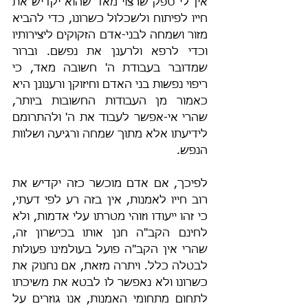
אין לי ספק שרצוי מאד שהוא יקדיש את 
חייו לפיתוח ולשכלול כשרונו, כדי להביא 
מזור ושמחה לבני-אדם הזקוקים ליצירותיו 
וכדי לרפא ולרענן את נפשם. וברור 
שמדובר בעבודת ה' חשובה מאד, כי 
ריפוי נפשות בני האדם וחיזוקן ורענונן היא 
כאמור מן העבודות החשובות ביותר, 
שהרי אי-אפשר לעבוד את ה' ולהתרומם 
לידיעתו אלא מתוך שמחה ורגיעה ושלוות 
הנפש.
לפיכך, אם אדם מוכשר כזה יקדיש את 
רוב חייו לאמנות, אין בזה רע לפי דעתי, 
כי זהו ייעודו וזוהי מטרתו עלי אדמות, ולא 
לחינם הקב"ה חנן אותו בכישרון זה, 
שהרי אין הקב"ה פועל בעולמינו פעולות 
לבטלה כלל. ויתרה מזאת, אם נחנוק את 
כשרונו ולא נאפשר לו לבטא את משיכתו 
לתחום מתחומי האמנות, אנו גוזרים על 