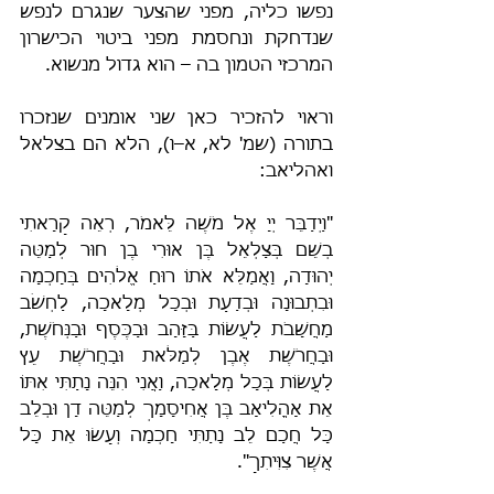
נפשו כליה, מפני שהצער שנגרם לנפש 
שנדחקת ונחסמת מפני ביטוי הכישרון 
המרכזי הטמון בה – הוא גדול מנשוא.
וראוי להזכיר כאן שני אומנים שנזכרו 
בתורה (שמ' לא, א–ו), הלא הם בצלאל 
ואהליאב:
"וַיְדַבֵּר יְיָ אֶל מֹשֶׁה לֵּאמֹר, רְאֵה קָרָאתִי 
בְשֵׁם בְּצַלְאֵל בֶּן אוּרִי בֶן חוּר לְמַטֵּה 
יְהוּדָה, וָאֲמַלֵּא אֹתוֹ רוּחַ אֱלֹהִים בְּחָכְמָה 
וּבִתְבוּנָה וּבְדַעַת וּבְכָל מְלָאכָה, לַחְשֹׁב 
מַחֲשָׁבֹת לַעֲשׂוֹת בַּזָּהָב וּבַכֶּסֶף וּבַנְּחֹשֶׁת, 
וּבַחֲרֹשֶׁת אֶבֶן לְמַלֹּאת וּבַחֲרֹשֶׁת עֵץ 
לַעֲשׂוֹת בְּכָל מְלָאכָה, וַאֲנִי הִנֵּה נָתַתִּי אִתּוֹ 
אֵת אָהֳלִיאָב בֶּן אֲחִיסָמָךְ לְמַטֵּה דָן וּבְלֵב 
כָּל חֲכַם לֵב נָתַתִּי חָכְמָה וְעָשׂוּ אֵת כָּל 
אֲשֶׁר צִוִּיתִךָ".