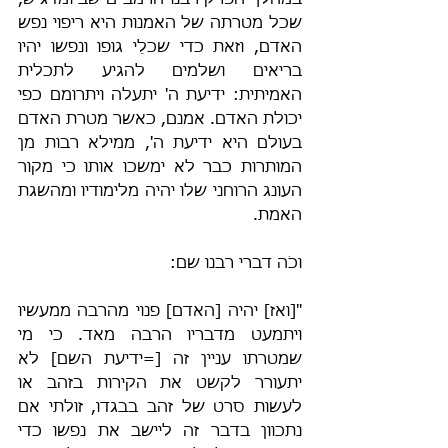
במהלך הפרק רבנו הרמב"ם שב ומדגיש, 
שכל מטרתה של האמנות היא ריפוי נפש 
האדם, וזאת כדי שכלֵי גופו ונפשו יהיו 
בריאים ושלמים להגיע לתכלית 
האמיתית: ידיעת ה' יתעלה ויתרומם כפי 
יכולת האדם. אמנם, כאשר מטרת האדם 
בעולם היא ידיעת ה', ממילא רבות מן 
המותרות כבר לא ימשכו אותו כי מקור 
העונג הרוחני שלו יהיה מלימודיו ומהשגת 
האמת.
וכֹה דברי רבנו שם:
"[ואז] יהיה [האדם] פנוי מהרבה ממעשיו 
ויתמעט מדבריו הרבה מאד. כי מי 
שמטרתו עניין זה [=ידיעת השם] לא 
יתעורר לקשט את הקירות בזהב או 
לעשות סרט של זהב בבגדו, זולתי אם 
נתכוון בדבר זה ליישב את נפשו כדי 