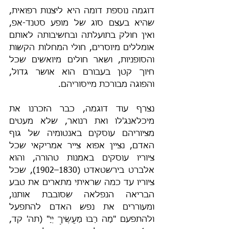
דוגמה נוספת דומה היא ליצנות רפואית, 
שהיא בעצם סוג של מופע סטנד-אפ, 
ואין חולק בתועלתה ובחשיבותה לאותם 
אומללים מיוסרים, חולי המחלות הקשות 
והסופניות, ושאר חולים מיואשים שכל 
חיוך קטן בעבורם הוא אושר גדול, 
והפוגה מבורכת מייסוריהם.
נצרף עוד דוגמה, כבר הזכרנו את 
מיכלאנג'לו ואת רנואר, שלא מעטים 
מציוריהם עוסקים באנטומיה של גוף 
האדם, נציין אפוא צייר אמריקאי שכל 
ציוריו עוסקים באמנות טהורה, והוא 
אלברט בירשטאדט (1830–1902), שכל 
ציוריו עד כמה שראיתי מתארים את טבע 
הבריאה הנפלאה שסובבת אותנו, 
ומעוררים את נפש האדם להתפעל 
ולהתפעם "מָה רַבּוּ מַעֲשֶׂיךָ יְיָ" (תה' קד, 