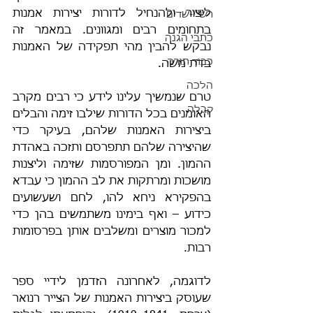
ליצור ולהנחיל לדורות יצירות אמנות 
רש"י-שדים
בתחומים רבים ומגוונים. במאמר זה 
כתבי הגנה
נבקש להבין מהי תפקידה של האמנות 
כבוד תורה
בדת משה.
הלכה
טרם שנמשיך עלינו לידע כי רבים מקרב 
קבלה
האומנים בכל הדורות שילבו זימה והבלים 
ביצירות האמנות שלהם, בעיקר כדי 
שהיצירה שלהם תתפרסם ותזכה באהדת 
ההמון. ומן המפורסמות שזימה וליצנות 
מושכות ומרתקות את לב ההמון כי עבדא 
בהפקירא ניחא להו, לחם ושעשועים 
כידוע – ואף בימינו משתמשים בהן כדי 
למכור מוצרים ומשלבים אותן בפרסומות 
רבות.
לדוגמה, לאחרונה הזדמן לידיי ספר 
שעוסק ביצירות האמנות של הצייר רנואר 