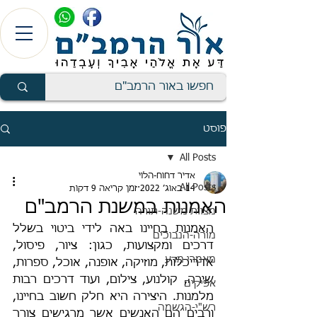
פוסט
All Posts
אדיר דחוח-הלוי
All Posts
14 באוג׳ 2022
זמן קריאה 9 דקות
האמנות במשנת הרמב"ם
מצוות משנה-תורה
האמנות בחיינו באה לידי ביטוי בשלל 
מורה-הנבוכים
דרכים ומקצועות, כגון: ציור, פיסול, 
מאמרי מדע
אדריכלות, מוזיקה, אופנה, אוכל, ספרות, 
שירה, קולנוע, צילום, ועוד דרכים רבות 
אפיקים
מלמנות. היצירה היא חלק חשוב בחיינו, 
רש"י-הגשמה
ורבים הם האנשים אשר מרגישים צורך 