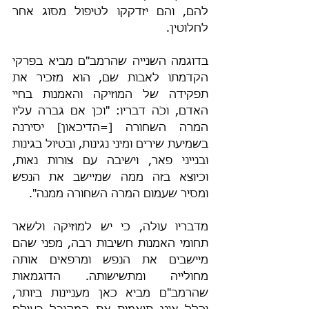
להם, והם יזדקקו לטיפול מסוג אחר 
לחלוטין.
בדוגמה השנייה שהרמב"ם מביא בפרקי 
הקדמתו לאבות שם, הוא מזכיר את 
תפקידה של המוזיקה והאמנות בחיי 
האדם, וכֹה דבריו: "וכן אם גברה עליו 
המרה השחורה [=הדיכאון] יסירנה 
בשמיעת שירים ומיני נגינות, ובטיול בגינות 
ובנייני פאר, וישיבה עם צורות נאות, 
וכיוצא בזה ממה שמיישב את הנפש 
ומסיר שעמום המרה השחורה ממנה".
מדבריו עולה, כי יש למוזיקה ולשאר 
תחומי האמנות חשיבות רבה, מפני שהם 
מיישבים את הנפש ומרפאים אותה 
מחולייה ומתשישותה. הדוגמאות 
שהרמב"ם מביא כאן מעניינות ביותר, 