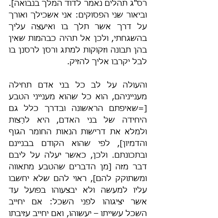
רס"ג תהלים נאמר לדוד המלך בנבואה]. 
וביאור שני הפסוקים: אני אשכילך ואורך 
על דרך אשר תלך בו ואיעצה עליך 
בהשגחתי, ולכן אל תהיה כבהמות שאין 
בהן תבונה וזקוקות למתג ורסן לרסנן בו 
לבל יקרבו אליך להזיק.
והעולה על לב כל בני אדם תחילה 
מענייניהם, הוא כל שהוא מענייני הטבע 
[=שאיפתם הראשונה ובדרך כלל גם 
היחידה של בני האדם, היא לרַצות 
ולמלא את דרישות הנאות החומר הגוף 
והדמיון], לפי שהוא הקודם בבניינם 
ובתכונתם. ולכן, כאשר יעלה על ליבם 
דבר מזה [מן הדברים שהטבע מתאווה 
ומשתוקק להם], ראוי להם שלא יחשבו 
עליו למעשה ולא יבצעוהו בפועל עד 
אשר יציגוהו לפני השכל: אם יחייב 
השכל עשייתו – יעשוהו, ואם יחייב עזיבתו 