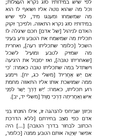
לפי שיש במידותיו סוג נקרא העצלות; 
וכל מה שהוא נוטה אליו ושואף לו הוא 
מה שמשמחו ומענגו מיד, לפי שיש 
במידותיו סוג נקרא התאווה. ולפיכך זקוק 
האדם לניהול [של אדם] חכם שיגלה לו 
תכלית מה שמשמח את הטבע ורע בעיני 
השכל [כלומר שתכליתו רעה], ואחרית 
מה שמזיק לטבע ומועיל לשכל 
[שאחריתו טובה], ואז יסבול את היגיעה 
וישתדל במה שתכליתו טובה כאמרוֹ: 'כִּי 
אִם יֵשׁ אַחֲרִית' [משלי כג, יח]. ויימנע 
ממה שמושכת אותו אליו התאווה מחמת 
רוע תכליתו, כאמרוֹ: 'יֵשׁ דֶּרֶךְ יָשָׁר לִפְנֵי 
אִישׁ וְאַחֲרִיתָהּ דַּרְכֵי מָוֶת' [משלי יד, יב].
וכיוון שביחס להנהגה זו, אילו הוזנחו בני 
אדם כפי מצב בחירתם [ללא הדרכת 
הכתוב לבחוֹר בדרך הטובה] [...] היה 
אפשר שֶׁיַטֶּה אותם הטבע ממנה [כלומר, 