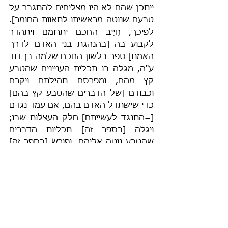
ייתכן שהם לא היו מצליחים להתגבר על 
טבעם שנוטה מראשיתו לתאוות החומר]. 
לפיכך, חִיֵּיב החכם יתרומם ויתהדר 
לקבוע בה [בהנהגת בני האדם לדרך 
האמת] ספר בלשון החכם שלמה בן דוד 
ע"ה, מגלה בו תכלית העניינים שהטבע 
קָץ מהם, ומפרסם תהילתם ויקרם 
וכבודם [של הדברים שהטבע קץ בהם] 
כדי שישתדל האדם בהם, אם עמד נגדם 
[=התנגד לעשייתם] חלק העצלות שבו; 
ויגלה [בספר זה] תכליות הדברים 
שהטבע נוטה אליהם, ופורֵשׂ [בספר זה] 
מרירותם ורעתם ונזקם, כדי שיירתע 
האדם מהם, אם יעמוד נגדם [=ישתוקק 
לעשייתם] חלק מן התאווה שבו".
"לֹא יָדְעוּ וְלֹא יָבִינוּ כִּי טַח מֵרְאוֹת עֵינֵיהֶם 
מֵהַשְׂכִּיל לִבֹּתָם, וְלֹא יָשִׁיב אֶל לִבּוֹ וְלֹא 