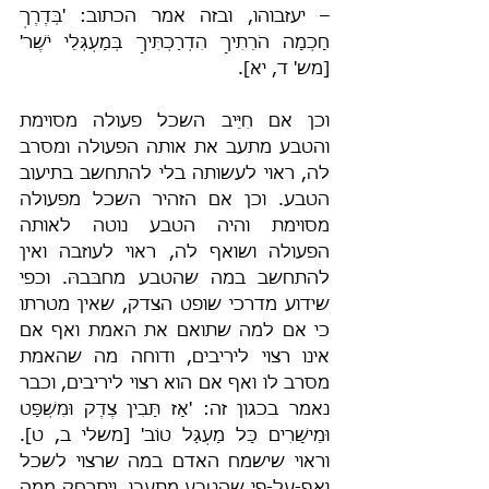
– יעזבוהו, ובזה אמר הכתוב: 'בְּדֶרֶךְ 
חָכְמָה הֹרֵתִיךָ הִדְרַכְתִּיךָ בְּמַעְגְּלֵי יֹשֶׁר' 
[מש' ד, יא].
וכן אם חִיֵּיב השכל פעולה מסוימת 
והטבע מתעב את אותה הפעולה ומסרב 
לה, ראוי לעשותה בלי להתחשב בתיעוב 
הטבע. וכן אם הזהיר השכל מפעולה 
מסוימת והיה הטבע נוטה לאותה 
הפעולה ושואף לה, ראוי לעוזבה ואין 
להתחשב במה שהטבע מחבּבהּ. וכפי 
שידוע מדרכי שופט הצדק, שאין מטרתו 
כי אם למה שתואם את האמת ואף אם 
אינו רצוי ליריבים, ודוחה מה שהאמת 
מסרב לו ואף אם הוא רצוי ליריבים, וכבר 
נאמר בכגון זה: 'אָז תָּבִין צֶדֶק וּמִשְׁפָּט 
וּמֵישָׁרִים כָּל מַעְגַּל טוֹב' [משלי ב, ט]. 
וראוי שישמח האדם במה שרצוי לשכל 