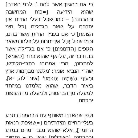
כי אם בהגיון אשר להם [=לבני האדם] 
שהוא הידיעה [=כוח המחשבה 
וההבחנה] – כמו שכל בעלי החיים אין 
יתרונם על שאר הגדֵלים [כל מיני 
הצומח] כי אם בעניין החִיות אשר בהם, 
וכמו שכל גָּדֵל אין יתרונו על זולתו משאר 
הגופים [הדוממים] כי אם בגדילה אשר 
בו. ודבר זה, על-אף שהוא ברור [כשמש] 
למתבונן, הרי אמרוהו כתבי-הקודש, 
שהרי הנביא אומר: 'מַלְּפֵנוּ מִבַּהֲמוֹת אָרֶץ 
וּמֵעוֹף הַשָּׁמַיִם יְחַכְּמֵנוּ' [איוב לה, יא], 
ביאור הדבר, שהוא מלמדנו במיוחד 
למעלה מן הבהמות, ולמעלה מן העופות 
יחכמנו.
ולפי שהאדם משותף עם הבהמות בטבע 
בעלי-החיים ומידותיהם [=שאיפת הנאות 
החומר], אלא שהוא נכבד מהם במדע 