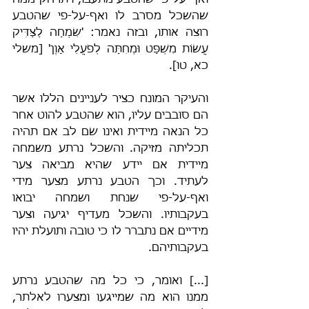
ואף-על-פי שהטבע מתעבו, ויתרחק ממה 
שהשכל מסרב לו ואף-על-פי שהטבע 
רוצה אותו, ובזה נאמר: 'שִׂמְחָה לַצַּדִּיק 
עֲשׂוֹת מִשְׁפָּט וּמְחִתָּה לְפֹעֲלֵי אָוֶן' [משלי 
כא, טו].
והעיקר המונח כציר לעניינים הללו אשר 
הם סובבים עליו, הוא שהטבע להוט אחר 
כל הנאה מיידית ואינו שׂם לב אם תהיה 
תכליתה מזיקה. והשכל נרתע משמחה 
מיידית אם יידע שהיא מביאה צער 
לעתיד. וכך הטבע נרתע מצער מידי 
ואף-על-פי שנחת ושמחה יבואו 
בעקבותיו. והשכל מעדיף יגיעה וצער 
מידיים אם נתברר לו כי טובה ותועלת יהיו 
בעקבותיהם.
[...] ואומר, כי כל מה שהטבע נרתע 
ממנו הוא מה שמייגעו ומצערו לאלתר, 