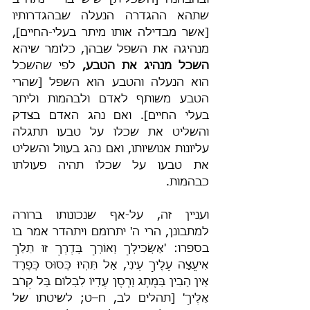
ובהבחנה [השכלית] שיש בו – נתחייב 
שתהא ההגדרה הנעלה שבהגדרותיו 
[אשר מבדילה אותו מיתר בעלי-החיים], 
מנהיגה את השפל שבהן, כלומר שיהא 
השכל מנהיג את הטבע,
 לפי שהשכל 
הוא הנעלה והטבע הוא השפל [שהרי 
הטבע משותף לאדם ולבהמות וליתר 
בעלי החיים]. ואם נהג האדם בצדק 
והשליט את שכלו על טבעו תתגלה 
עליונות אנושיותו, ואם נהג בעוול והשליט 
את טבעו על שכלו תהיה פעולתו 
כבהמות.
ועניין זה, על-אף שנכונותו ברורה 
למתבונן, הרי ה' יתרומם ויתהדר אמר בו 
בספרו: 'אַשְׂכִּילְךָ וְאוֹרְךָ בְּדֶרֶךְ זוּ תֵלֵךְ 
אִיעֲצָה עָלֶיךָ עֵינִי, אַל תִּהְיוּ כְּסוּס כְּפֶרֶד 
אֵין הָבִין בְּמֶתֶג וָרֶסֶן עֶדְיוֹ לִבְלוֹם בַּל קְרֹב 
אֵלֶיךָ' [תהלים לב, ח–ט; לשיטתו של 