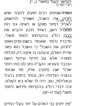
לְנַפְשְׁךָ יִנְעָם" (משלי ב, י).
רש"י-שדים
כתבי הגנה
הואיל ובימינו רבים תועים לסבור שיש 
לזרוק את השכל, ושצריך להישמע 
כבוד תורה
לאליל דמיוני מזוקן או לאיזה גס רוח 
הלכה
ממגדל השן, ראיתי לנכון להביא את 
דברי רס"ג בהקדמתו לספר משלי. 
קבלה
מדבריו נלמד שאסור בשום-פנים-ואופן 
"לזרוק את השכל" כי השכל הוא פאר 
יצירת האדם, ובעיטה בו איננה רק סכלות 
חמורה אלא גם חירוף וגידוף השם 
הנכבד והנורא: הקב"ה נתן לנו כוח רוחני 
שכלי שבו נתקרב אליו, ומי שכופר 
בטובה הגדולה הזו, ובוחר בתוהו בהבל 
ובאלילות, טוב היה לו שלא בא לעולם. 
וכֹה דברי רס"ג בהקדמת פירושו לספר 
משלי (עמ' ח–יא):
"אין יתרון בני האדם על יתר בעלי החיים 