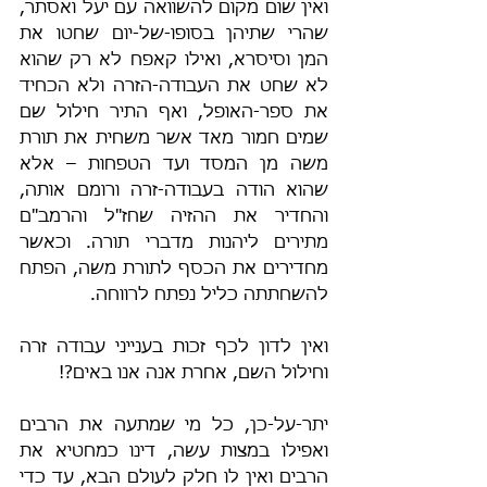
ואין שום מקום להשוואה עם יעל ואסתר, 
שהרי שתיהן בסופו-של-יום שחטו את 
המן וסיסרא, ואילו קאפח לא רק שהוא 
לא שחט את העבודה-הזרה ולא הכחיד 
את ספר-האופל, ואף התיר חילול שם 
שמים חמור מאד אשר משחית את תורת 
משה מן המסד ועד הטפחות – אלא 
שהוא הודה בעבודה-זרה ורומם אותה, 
והחדיר את ההזיה שחז"ל והרמב"ם 
מתירים ליהנות מדברי תורה. וכאשר 
מחדירים את הכסף לתורת משה, הפתח 
להשחתתה כליל נפתח לרווחה.
ואין לדון לכף זכות בענייני עבודה זרה 
וחילול השם, אחרת אנה אנו באים?!
יתר-על-כן, כל מי שמתעה את הרבים 
ואפילו במצות עשה, דינו כמחטיא את 
הרבים ואין לו חלק לעולם הבא, עד כדי 