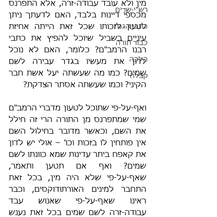
מין ולא עובד עבודה-זרה, אלא התפרנס 
רש"י-שדים
מכספי דיינות בלבד, האם לדעתך ניתן 
כתבי הגנה
לטעון לזכותו שכל זאת הייתה אחיזת 
עיניים בשביל שיוכל להפיץ את כתבי 
כבוד תורה
רבנו הרמב"ם? כלומר, האם לא נוכל 
הלכה
לדון את מעשיו בגדר עבירה לשם 
שמים? כמו מה שעשתה יעל אשת חבר 
קבלה
הקיני? וכמו שעשתה אסתר הצדקת?
ואף-על-פי שתוכל לטעון מדברי הרמב"ם 
שמי שמתפרנס מן התורה הרי זה חילל 
את השם, וכאשר מדובר בחילול השם 
אין פותחין לו בזכות וכו' – אולי יש לדון 
את קאפח ביתר עדינות שמא כוונתו לשם 
שמים? ואף אם תטען ותאמר, 
שאף-על-פי שלא היה מין, בכל זאת 
התחבר למינים האורתודוקסים, וכבר 
ראינו שאף-על-פי שאנוש עבד 
עבודה-זרה לשם שמים בכל זאת נענש 