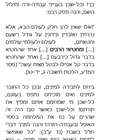
כך! וכל-שכן בענייני עבודה-זרה וחילול 
השם, והנה פסק רבנו:
"ואלו שאין להן חלק לעולם-הבא, אלא 
נכרתין ואובדין ונידונין על גודל רשעם 
וחטאתם, לעולם-ולעולמי-עולמים 
[...] 
ומחטיאי הרבים
 [...] אחד שהחטיא 
בדבר גדול כירבעם [...] ואחד שהחטיא 
בדבר קל אפילו לבטל מצות עשה" (ספר 
המדע, הלכות תשובה ג, יד–טו).
ביחס לחבירה למינים, ובכן כל החובר 
למינים ואינו מוכיחם נתפס בעוונם, 
כל-שכן מי שמרומם אותם ומפיץ את 
תורתם! וכל-שכן כאשר סבו היה זה 
שהרים על נס את המלחמה בספר 
האופל ובעבודה-הזרה! והנה לפניך דברי 
חז"ל בשבת (נד ע"ב): "כל שאפשר 