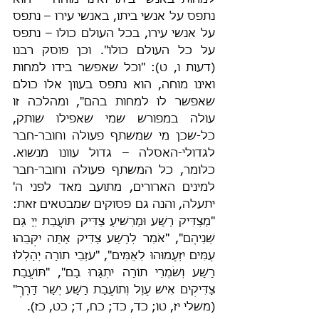
למחות באנשי ביתו ואינו מוחה – הוא 
נתפס על אנשי ביתו, באנשי עירו – נתפס 
על אנשי עירו, בכל העולם כולו – נתפס 
על כל העולם כולו". וכן פוסק רבנו 
(דעות ו, ט): "וכל שאפשר בידו למחות 
ואינו מוחה, הוא נתפס בעוון אלו כולם 
שאפשר לו למחות בהם", ומהלכה זו 
עולה במפורש שמי שאפילו שותק, 
כל-שכן מי שמשתף פעולה וחובר-חבר 
לגדולי-האסלה – גדול עוונו מנשוא. 
כלומר, כל המשתף פעולה וחובר-חבר 
למינים הארורים, מתועב מאד לפני ה' 
יתעלה, והנה גם פסוקים שמבטאים זאת: 
"מַצְדִּיק רָשָׁע וּמַרְשִׁיעַ צַדִּיק תּוֹעֲבַת יְיָ גַּם 
שְׁנֵיהֶם", "אֹמֵר לְרָשָׁע צַדִּיק אָתָּה יִקְּבֻהוּ 
עַמִּים יִזְעָמוּהוּ לְאֻמִּים", "עֹזְבֵי תוֹרָה יְהַלְלוּ 
רָשָׁע וְשֹׁמְרֵי תוֹרָה יִתְגָּרוּ בָם", "תּוֹעֲבַת 
צַדִּיקִים אִישׁ עָוֶל וְתוֹעֲבַת רָשָׁע יְשַׁר דָּרֶךְ" 
(משלי יז, טו; כד, כד; כח, ד; כט, כז).