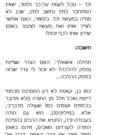
וכו' – נוכל לענות על-כך ולומר, שאין 
המתחבר למין נחשב למין, שכן לא 
מודה במעשיו וכו'. בקיצור, האם אפשר 
לצייר אותו ואת מעשיו לציבור באופן 
שידון אותו לכף זכות?
תשובה:
תחילה אשאלך: האם הגדר שציינת 
נפסק להלכה? לא זכור לי גדר שכזה 
בפסק ההלכה...
כמו כן, קאפח לא רק התפרנס מכספי 
דיינות ואכל וזלל מן התורה (ולא מדובר 
בכספים זעומים כמו שעולה מדבריך, 
אלא במיליונים!), הוא גם הודה 
בעבודה-זרה, החטיא את הרבים בהפיכת 
התורה לקורדום חוצבים, וזיהם באופן 