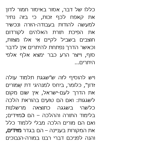
כללו של דבר, אסור באיסור חמור לדון 
את קאפח לכף זכות, כי בזה נתיר 
למעשה להודות בעבודה-הזרה ונכשיר 
את הפיכת תורת האלהים לקורדום 
חוצבים בשביל לקיים אֵי אלו מצוות, 
וכאשר הדרך נפתחת להיתרים אין לדבר 
סוף, וייצר הרע כבר ימצא אלף אלפי 
היתרים...
ויש להוסיף לזה ש"שגגת תלמוד עולה 
זדון", כלומר, ביחס למנהיגי דת שֶׁמּוֹרים 
את הדרך לעם-ישראל, אין שום מקום 
לשגגות: ואם הם טועים בהוראת הלכה 
כלשהי בשגגה כתוצאה מרשלנות 
בלימוד התורה וההלכה – הם 
כ
מזידים; 
ואם הם מורים הלכה מבלי ללמוד כלל 
את המקורות בעניינהּ – הם בגדר 
מזידים, 
והנה לפניכם דברי רבנו במורה-הנבוכים 