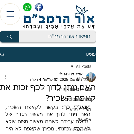
פוסט
All Posts
אדיר דחוח-הלוי
All Posts
8 בדצמ׳ 2025
זמן קריאה 4 דקות
האם ניתן לדון לכף זכות את
מצוות משנה-תורה
קאפח השׂכיר?
מורה-הנבוכים
נשאלתי כך:
 בקשר לקאפח השׂכיר, 
מאמרי מדע
האם ניתן לדון את מעשיו בגדר של 
אפיקים
"גדולה עבירה לשמה מאשר מצוה שלא 
לשמה"? וכוונתי, מכיוון שקאפח לא היה 
רש"י-הגשמה