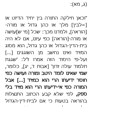
(ג, מא):
"וכאן חילקה התורה בין יחיד הדיוט או 
[=לבין] מלך או כהן גדול או מורה-
[הוראה], ולמדנו מכך: שכל [מי ש]עושה 
או מורה-[הוראה] כפי עיונו, אם לא היה 
בית-הדין-הגדול או כהן גדול, הוא מסוג 
המזיד ואינו נחשב מן השוגגים [...] 
ועל-פי היסוד הזה אמרו ז"ל: 'שגגת 
תלמוד עולה זדון' [אבות ד, יג], כלומר, 
שמי שאינו לומד היטב ומורה ועושה כפי 
חוסר ידיעתו הרי הוא כמזיד [...] אבל 
המורה כפי אי-ידיעתו הרי הוא מזיד בלי 
ספק,
 לפי שלא קבע הכתוב התנצלות 
בהוראה בטעות כי אם לבית-דין-הגדול 
בלבד. אבל המזיד חַיָּיב בעוֹנֶשׁ הכתוב 
[בתורה]: אם מיתת בית דין, או מלקות, 
או מכת מרדות על לאווין שאין לוקין 