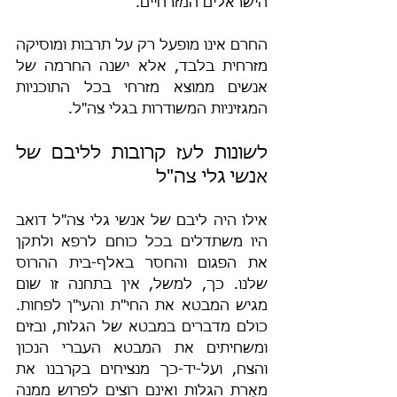
הישראלים המזרחיים.
החרם אינו מופעל רק על תרבות ומוסיקה 
מזרחית בלבד, אלא ישנה החרמה של 
אנשים ממוצא מזרחי בכל התוכניות 
המגזיניות המשודרות בגלי צה"ל.
לשונות לעז קרובות לליבם של 
אנשי גלי צה"ל
אילו היה ליבם של אנשי גלי צה"ל דואב 
היו משתדלים בכל כוחם לרפא ולתקן 
את הפגום והחסר באלף-בית ההרוס 
שלנו. כך, למשל, אין בתחנה זו שום 
מגיש המבטא את החי"ת והעי"ן לפחות. 
כולם מדברים במבטא של הגלות, ובזים 
ומשחיתים את המבטא העברי הנכון 
והצח, ועל-יד-כך מנציחים בקרבנו את 
מאֵרת הגלות ואינם רוצים לפרוש ממנה 