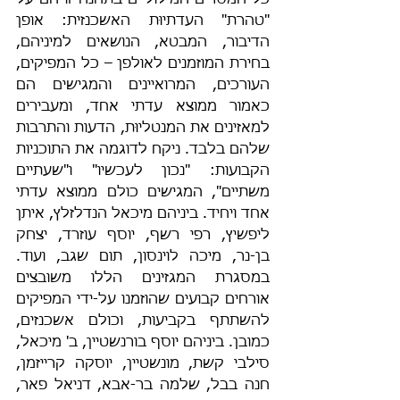
כל המסרים המילוליים בתחנה זו הם על 
"טהרת" העדתיוּת האשכנזית: אופן 
הדיבור, המבטא, הנושאים למיניהם, 
בחירת המוזמנים לאולפן – כל המפיקים, 
העורכים, המרואיינים והמגישים הם 
כאמור ממוצא עדתי אחד, ומעבירים 
למאזינים את המנטליוּת, הדעות והתרבות 
שלהם בלבד. ניקח לדוגמה את התוכניות 
הקבועות: "נכון לעכשיו" ו"שעתיים 
משתיים", המגישים כולם ממוצא עדתי 
אחד ויחיד. ביניהם מיכאל הנדלזלץ, איתן 
ליפשיץ, רפי רשף, יוסף עוזרד, יצחק 
בן-נר, מיכה לוינסון, תום שגב, ועוד. 
במסגרת המגזינים הללו משובצים 
אורחים קבועים שהוזמנו על-ידי המפיקים 
להשתתף בקביעות, וכולם אשכנזים, 
כמובן. ביניהם יוסף בורנשטיין, ב' מיכאל, 
סילבי קשת, מונשטיין, יוסקה קרייזמן, 
חנה בבל, שלמה בר-אבא, דניאל פאר, 