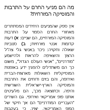
מה הם מניעי החרם על התרבות 
והמוסיקה המזרחית?
אין ספק שהמניעים היחידים המסתתרים 
מאחורי החרם הסמוי על התרבות 
והמוסיקה המזרחיים, הם שניים: 
א)
 דעות 
קדומות אנטי מזרחיות; 
ב)
 סנוביות 
שאולה וחקויה: ניכר באנשי גלי צה"ל 
הרצון והשאיפה להראות ולהישמע 
"מודרניים", "אנשי העולם הגדול", משום 
כך הם משתדלים להפגין ידע באופנות 
המוסיקליות השאולות מארצות-הברית 
ואירופה, והם בזים ודוחים את התרבות 
והמוסיקה הארץ-ישראלית השורשית 
והיפה. וכתוצאה מכך, הם מלעיטים 
אותנו פופ אמריקאי ואירופי. גם השירים 
"העבריים המודרניים" הם אך חיקוי של 
הפופ האמריקאי. יצוין, כי בעקבות 