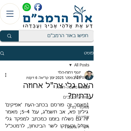
פוסט
All Posts
יוסף דחוח-הלוי
All Posts
25 בספט׳ 2025
זמן קריאה 6 דקות
האם גלי צה"ל אחוזה
מצוות משנה-תורה
עדתית?
מורה-הנבוכים
[מאמר זה פורסם בכתב-העת 'אפיקים' 
מאמרי מדע
גיליון פא, אב תשמ"ג, עמ' 4–5; מאמר 
אפיקים
זה גם נשלח בזמנו כמכתב למפקד גלי 
צה"ל והעתקו לשר הביטחון, לרמטכ"ל 
רש"י-הגשמה