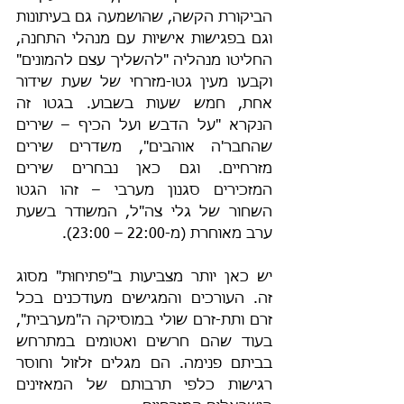
הביקורת הקשה, שהושמעה גם בעיתונות 
וגם בפגישות אישיות עם מנהלי התחנה, 
החליטו מנהליה "להשליך עצם להמונים" 
וקבעו מעין גטו-מזרחי של שעת שידור 
אחת, חמש שעות בשבוע. בגטו זה 
הנקרא "על הדבש ועל הכיף – שירים 
שהחבר'ה אוהבים", משדרים שירים 
מזרחיים. וגם כאן נבחרים שירים 
המזכירים סגנון מערבי – זהו הגטו 
השחור של גלי צה"ל, המשודר בשעת 
ערב מאוחרת (מ-22:00 – 23:00).
יש כאן יותר מצביעות ב"פתיחוּת" מסוג 
זה. העורכים והמגישים מעודכנים בכל 
זרם ותת-זרם שולי במוסיקה ה"מערבית", 
בעוד שהם חרשים ואטומים במתרחש 
בביתם פנימה. הם מגלים זלזול וחוסר 
רגישות כלפי תרבותם של המאזינים 