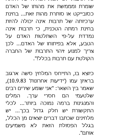
שומרת ומממשת את מהותו של האדם 
כסובייקט או סותרת מהות זאת... בחינת 
ערכיותה של תרבות אינה יכולה להיות 
בחינת רמתה הטכנית, כי תרבות אינה 
נמדדת על-פי השתלטות האדם על 
הטבע, אלא בפיתוחו של האדם... לכן 
צריך למנוע זיהוי התרבות של החברה 
הקולטת עם תרבות בכלל!".
כיוצא בו, התייחס המלחין סשה ארגוב 
בראיון עמו ('ידיעות אחרונות' 10.9.83), 
שאמר בין השאר: "אני שומע שירים רבים 
שלטעמי הם חסרי ערך. המלים 
והמנגינות ברמה נמוכה ביותר... לכלי 
התקשורת יש חלק גדול בכך... יש 
מלחינים שכתבו דברים יוצאים מן הכלל, 
בגלל הפסולת הזאת לא משמיעים 
אותם".