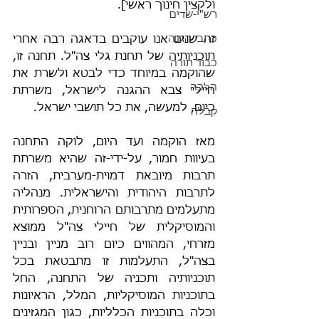
ולקצין חינוך ראשי].
רש"י-שדים
כתבי הגנה
זה שנים אנו עוקבים בדאגה רבה אחרי 
תוכניותיה של תחנת גלי צה"ל. תחנה זו, 
כבוד תורה
שהוקמה במיוחד כדי לבטא ולשרת את 
הלכה
חיילי צבא ההגנה לישראל, משרתת 
כיום, למעשה, את כל תושבי ישראל.
קבלה
מאז הוקמה ועד היום, לוקה התחנה 
בעיוות חמור, על-ידי-זה שהיא משרתת 
תרבות מיובאת דמוית-מערבית, הזרה 
לתרבות היהודית והישראלית. מנהליה 
מתעלמים מתרבותם הרוחנית, הספרותית 
והמוסיקלית של חיילי צה"ל ממוצא 
מזרחי, המהווים כיום רוב מניין ובניין 
בצה"ל, התעלמות זו מתבטאת בכל 
תוכניותיה ותכניה של התחנה, החל 
בתוכניות המוסיקליות, המלל, הראיונות 
וכלה בתוכניות הכלליות, כגון המגזינים 