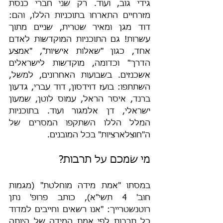
גידי גוב, ועוד. רק שני חברי כנסת 
מזרחיים התארחו בתוכניות הללו, והם: 
דוד מגן ומאיר שטרית, שניים מתוך 
עשרות! גם התוכניות המוקדשות לאדם 
אחד, כגון "שאלות אישיות", "אמצע 
הדרך" וכדומה, מוקדשות לישראלים 
אשכנזים. בשבועות האחרונים, למשל, 
השתתפו: בועז דוידסון, דוד עברי, גדעון 
ברנד, איסר הראל, עמוס לוטן, שמעון 
ישראלי, דן אלמגור ועוד. בתוכניות 
המלל הללו השתקפו המסרים של 
ה"חוצלארציות" בכל המובנים.
מי שׂמכם על תרבות?
במסתו "אמת מידה מוחלטת" (מגמות 
חוב' 4 תשי"א), כותב פרופ' נתן 
רוטנשטרייך: "אנו רשאים וחייבים למדוד 
כל תרבות לפי אמת המידה של היותה 