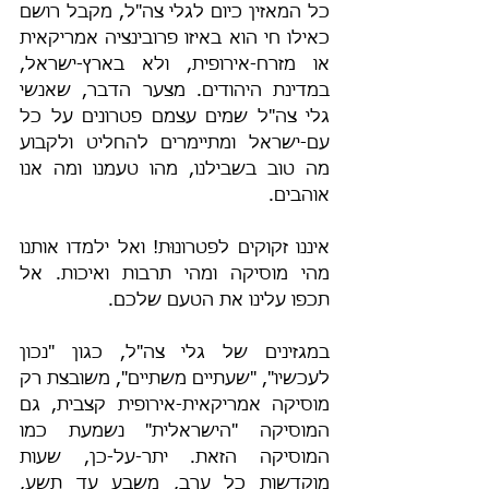
כל המאזין כיום לגלי צה"ל, מקבל רושם 
כאילו חי הוא באיזו פרובינציה אמריקאית 
או מזרח-אירופית, ולא בארץ-ישראל, 
במדינת היהודים. מצער הדבר, שאנשי 
גלי צה"ל שמים עצמם פטרונים על כל 
עם-ישראל ומתיימרים להחליט ולקבוע 
מה טוב בשבילנו, מהו טעמנו ומה אנו 
אוהבים.
איננו זקוקים לפטרונוּת! ואל ילמדו אותנו 
מהי מוסיקה ומהי תרבות ואיכות. אל 
תכפו עלינו את הטעם שלכם.
במגזינים של גלי צה"ל, כגון "נכון 
לעכשיו", "שעתיים משתיים", משובצת רק 
מוסיקה אמריקאית-אירופית קצבית, גם 
המוסיקה "הישראלית" נשמעת כמו 
המוסיקה הזאת. יתר-על-כן, שעות 
מוקדשות כל ערב, משבע עד תשע, 