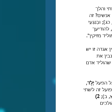
אותי והלך 
בשבט אנשים? זה 
]; וּבְנִגְעֵי 
י], להודיעך 
 אגדה זו יש 
בין את 
ים שהוליד אדם 
על הפעל 
יָלַד
, 
ועל זה לשתי 
, ב);
 2)
הולכים 