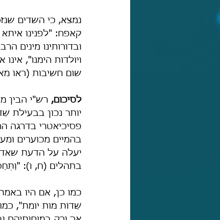
נמצא, כי השדים שנזכ
קאפח: "לפנינו איתא [ב
ובדורותינו מינים הר
ויולדות הימנו", אינ
שום חשיבות (ראו מאמ
לסיכום, 
רש"י הבין מ
פסיכיאטרי בדרגה החמ
בהמיים מכוערים ומעו
בתהלים (ח, ו): "וַתְּח
כמו כן, אם היו באמת
שֵׁדוֹת מות יומת", כ
אך ורק במוחותיהם וב