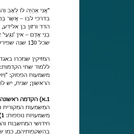
"אֲנִי אֶהְיֶה לּוֹ לְאָ
בדרכי לבו – אֲשֶׁר בְּהַעֲו
הדד ורזון בן אלידע, שנאמר:
בְּנֵי אָדָם – אין 'נִגְע
שכל 130 שנה שפירש אדם מחוה, היה הרוחות באות אצלו ומתחממות ממנו, ומוליד מזיקין". 
המזיקין שנזכרו באגדה
ללמוד שתי הקדמות: ר
משמעות הפסוק: "וַיּוֹלֶ
הראשון; שנית, יש לה
1.א) הקדמה ראשונה –
המשמעות המקורית וה
משמעויות נוספות: 
1)
חידושי המחשבות וההשקפות
בהשקפותיהם, כמו שאמר יו