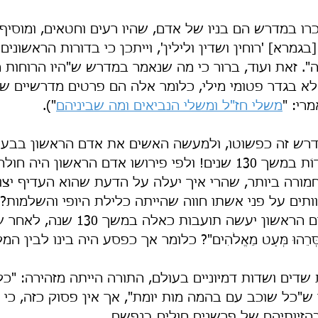
רו במדרש הם בניו של אדם, שהיו רעים וחטאים, ומוסיף ש
גמרא] 'רוחין ושדין ולילין', וייתכן כי בדורות הראשונים 
בה". זאת ועוד, ברור כי מה שנאמר במדרש ש"היו הרוחות 
ו אלא בגדר פטומי מילי, כלומר אלה הם פרטים מדרשיים ש
רי: "
משלי חז"ל ומשלי הנביאים ומה שביניהם
").
דרש זה כפשוטו, ולמעשה האשים את אדם הראשון בבעי
יותר נכון בבעילת שֵׁדוֹת במשך 130 שנים! ולפי פירושו אדם הראשון היה
ורה ביותר, שהרי איך יעלה על הדעת שהוא העדיף יצורי
ותים על פני אשתו חווה שהייתה כלילת היופי והשלמות? 
יעלה על הדעת שאדם הראשון יעשה תועבות כא
ַסְּרֵהוּ מְּעַט מֵאֱלֹהִים"? כלומר אך כפסע היה בינו לבין המ
 שדים ושדות דמיוניים בעולם, התורה הייתה מזהירה: "כ
מו ש"כל שוכב עם בהמה מות יומת", אך אין פסוק כזה, כי 
הזיותיהם של פרשנים חולים בנפשם...