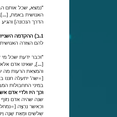
"נמצא, שכל אותם הבנ
האנושית באמת, [...]. 
הדרך הנכונה] והגיע לשלמ
1.ב) ההקדמה השנייה –
להם הצורה האנושית",
"וכבר ידעת שכל מי 
[...], שאינו אדם אלא
והמצאת הרעות מה שא
[=שה' יתעלה חננוֹ 
במיני התחבולות המבי
וכך היו ולדי אדם אשר
שנה שהיה אדם נזוף 
וכאשר נִרְצָה [=נמחל ל
שְׁלֹשִׁים וּמְאַת שָׁנָה וַיּ