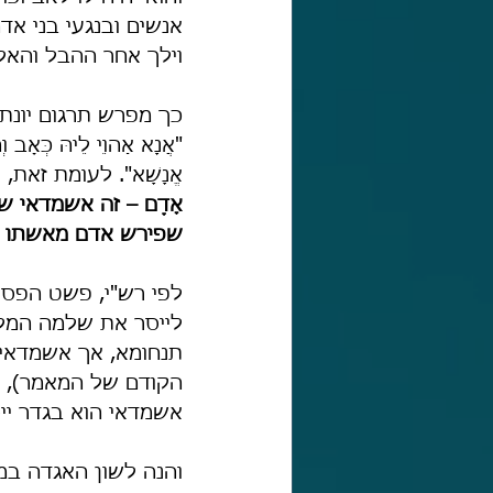
אנשים ובנגעי בני אד
וילך אחר ההבל והאליל
כך מפרש תרגום יונתן
"אֲנָא אַהוֵי לֵיהּ כְּאָב וְ
אֱנָשָׁא". לעומת זאת, ר
אָדָם – זה אשמדאי 
שפירש אדם מאשתו במו
לפי רש"י, פשט הפסוק "
לייסר את שלמה המלך
תנחומא, אך אשמדאי 
הקודם של המאמר), 
אשמדאי הוא בגדר יי
והנה לשון האגדה במ