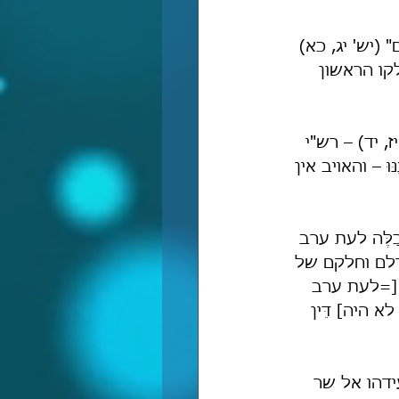
 שָׁם" (יש' יג, כא) 
קו הראשון 
יש' יז, יד) – רש"י 
נֶנּוּ – והאויב אין 
ַלֶּה לעת ערב 
ורלם וחלקם של 
[=לעת ערב 
לא היה] דֵּין 
צעידהו אל שר 