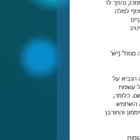
כו, נהפך לו 
נוסף למלה 
יים 
טיב 
הּ מָנוֹחַ" (יש' 
 הנביא על 
על עוצמת 
. כלומר, 
ה השתמש 
מון והחורבן 
ומות 