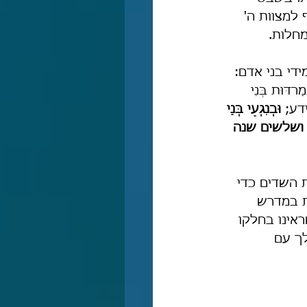
 למצוות ה' 
מחלות.
די בני אדם: 
מַרדּוּת בְּנֵי 
דע; 
וּבְנִגְעֵי בְּנֵי 
 ושלשים שנה 
את השדים כדי 
ת במדרש 
אינו בחלקו 
ך עם 