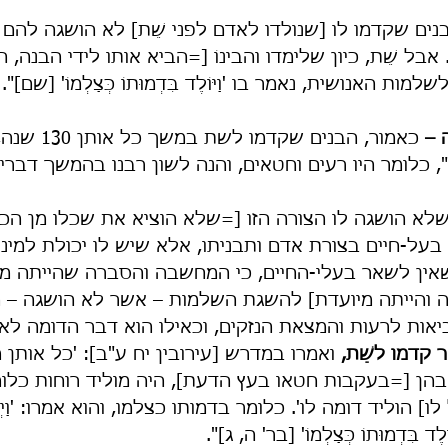
ים שקדמו לו [שנולדו לאדם לפני שֵׁת] לא הושגה להם 
אבל שֵׁת, כיון שלימדו והבינוֹ [=הביא אותו לידי הבנה, ה
ות האנושית, נאמר בו 'וַיּוֹלֶד בִּדְמוּתוֹ כְּצַלְמוֹ' [שם]".
 כאמור, הבנים שק
 כלומר היו רעים וחטאים, והנה לשון רבנו בהמשך דבריו
שלא הושגה לו הצורה הזו [=שלא הוציא את שכלו מן הכו
 בעל-חיים בצורת אדם ותבניתו, אלא שיש לו יכולת למיני
ין לשאר בעלי-החיים, כי המחשבה והסברה שהייתה מע
בה והייתה מיועדת] להשגת השלמות – אשר לא הושגה –
אות לרעות והמצאת הנזקים, וכאילו הוא דבר הדומה לאדם
 קדמו לשֵׁת,
 ואמרו במדרש [עירובין יח ע"ב]: 'כל אותן
בהן [=בעקבות חטאו בעץ הדעת], היה מוליד רוחות כלומ
ו] הוליד דומה לו'. כלומר בדמותו כצלמו, והוא אמרו: 'וַיְחִ
וֹלֶד בִּדְמוּתוֹ כְּצַלְמוֹ' [בר' ה, ג]".