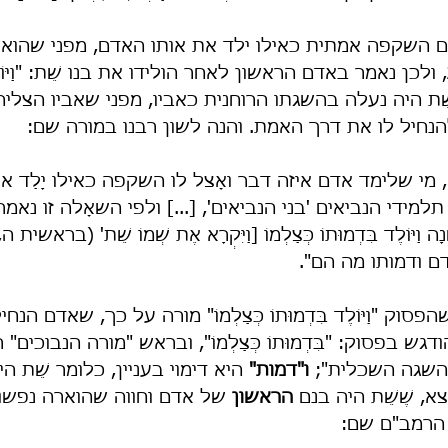
ם השקפה אמתית כאילו ילד את אותו האדם, מפני שהוא ה
, ולכן נאמר באדם הראשון לאחר הולידו את בנו שֵׁת: "וַיּוֹל
שֵׁת היה נעלה בהשגתו הרוחנית כאביו, מפני שאביו הצליח
נחיל לו את דרך האמת. והנה לשון רבנו במורה שם:
, מי שלימד אדם איזה דבר ואָצל לו השקפה כאילו יָלַד א
 תלמידי הנביאים 'בני הנביאים', [...] ולפי השאָלה זו נאמר בא
נָה וַיּוֹלֶד בִּדְמוּתוֹ כְּצַלְמוֹ [וַיִּקְרָא אֶת שְׁמוֹ שֵׁת' (בראשית
ם ודמותו מה הם".
וק "וַיּוֹלֶד בִּדְמוּתוֹ כְּצַלְמוֹ" מורה על כך, שאדם הנחי
ש בפסוק: "בִּדְמוּתוֹ כְּצַלְמוֹ", ובראש "מורה הנבוכים" 
השגה השכלית"; 
ו"דמות"
 היא דימוי בעניין, כלומר שֵׁת ה
, שֶׁשֵׁת היה בנם 
הראשון
 של אדם וחווה שהוארה נפשו
הרמב"ם שם: