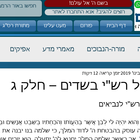
!בשם ה' אל עולם
רוצים להגיב? אנא התחברו לאתר
דף הבית
פורום
מעט עלינו
מתורת רס"ג
מורה-הנבוכים
מאמרי מדע
אפיקים
זמן קריאה 12 דקות
כבוד תורה
הלכה
קבלה
 רש"י בשדים – חלק ג
ש"י לנביאים
ְהוּא יִהְיֶה לִּי לְבֵן אֲשֶׁר בְּהַעֲו‍ֹתוֹ וְהֹכַחְתִּיו בְּשֵׁבֶט אֲנָשִׁים וּבְ
זה עוסק בהבטחת ה' לדוד המלך, כי שלמה בנו יבנה את 
ו', אך כאשר שלמה המלך יחטא לה' יתעלה, הוא יוכיח או