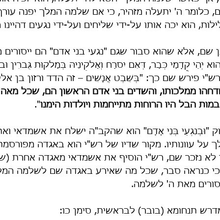
ם, כלומר ה' יתעלה מזהיר, כי אם שלמה המלך יפנה עורף
ות, הוא יכה אותו על-ידי שליחים ועל-ידי נגעים דהיינו 
 שם, אלא שהוא סבור שגם "נגעי בני אדם" הם ייסורים מי
הוּא יְהֵי קֳדָמַי כְּבַר, דְּאִם יִסרַח וְאַלקֵינֵיהּ בְּמַלקוּת גֻּברִין וּב
ש"י פירש שם כך: "בְּשֵׁבֶט אֲנָשִׁים – זה הדד ורזון בן אלי
שדחהו ממלכותו, והשדים בני אדם הראשון הם, שכל מאה
ת הבל היו הרוחות מתייחמות ויולדות הימנו
".
וּבְנִגְעֵי בְּנֵי אָדָם" הוא שהקב"ה ישלח את אשמדאי ו
 על עוונותיו. מקור שדיו של רש"י הוא באגדה מפורסמ
לא נזכר שם, רש"י הוסיף את אשמדאי מאגדה אחרת (שר
כי כנראה סבר, שכל מה שאירע באגדה שם לשלמה המל
סורים מאת ה' לשלמה.
דרש תנחומא (בובר) לבראשית, סימן כו: