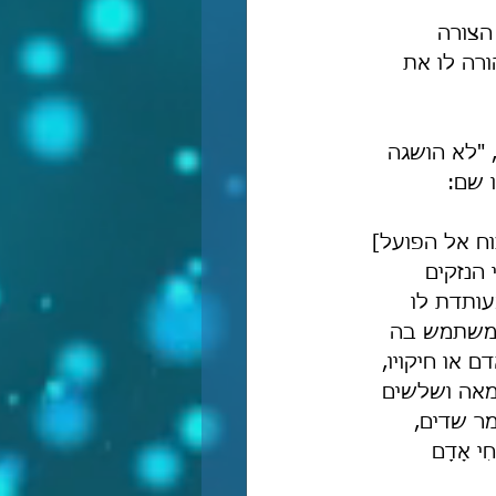
הצורה 
ורה לו את 
דמו לשת במשך כל אותן 130 שנה, "לא הושגה 
 שם:
ח אל הפועל] 
 הנזקים 
ותדת לו 
 משתמש בה 
 או חיקויו, 
 מאה ושלשים 
ר שדים, 
י אָדָם 