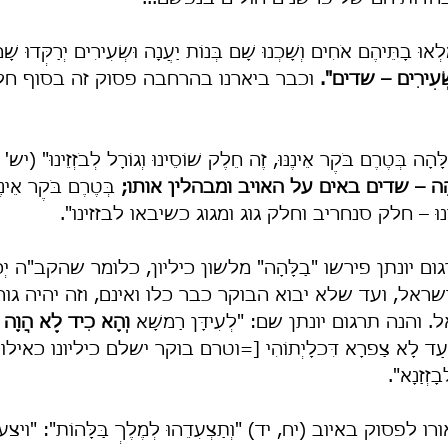
מָלְאוּ בָתֵּיהֶם אֹחִים וְשָׁכְנוּ שָׁם בְּנוֹת יַעֲנָה וּשְׂעִירִים יְרַקְּדוּ
שְׂעִירִים – שדים".
 וכבר ביארנו בהרחבה פסוק זה בסוף חל
ָּהָה בְּטֶרֶם בֹּקֶר אֵינֶנּוּ, זֶה חֵלֶק שׁוֹסֵינוּ וְגוֹרָל לְבֹזְזֵינוּ" (
ַלָּהָה – שדים באים על האויב ומבהלין אותו;
 בְּטֶרֶם בֹּקֶר אֵי
ֵינוּ – חלק סנחריב וחלק גוג ומגוג כשיבאו לבזזינו".
ם יונתן פירשו "בַלָּהָה" מלשון כיליון, כלומר שהקב"ה יְכ
ישראל, ועד שלא יבוא הבוקר כבר כלו ואינם, וזה יהיה ג
. והנה תרגום יונתן שם: "לְעִידָּן רַמשָׁא 
וְהָא כִיד לָא הֲוָה 
 לָא צַפרָא דִּכלָיְתוֹהִי [=וטרם בוקר ישלם כיליונו כאילו 
ָזְזַנָא".
לפסוק באיוב (יח, יד) "וְתַצְעִדֵהוּ לְמֶלֶךְ בַּלָּהוֹת": "וי