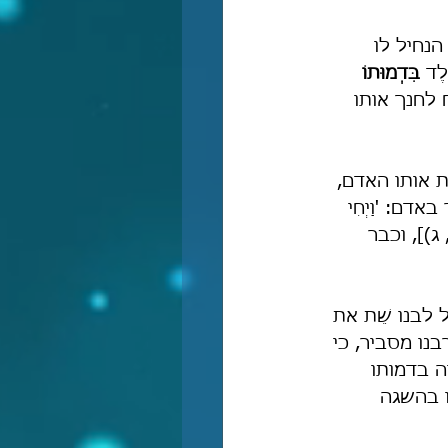
נחיל לו 
ֶד 
בִּדְמוּתוֹ 
 לחנך אותו 
ת אותו האדם, 
דם: 'וַיְחִי 
 ה, ג)], וכבר 
ל לבנו שֵׁת את 
רבנו מסביר, כי 
יה בדמותו 
 בהשגה 