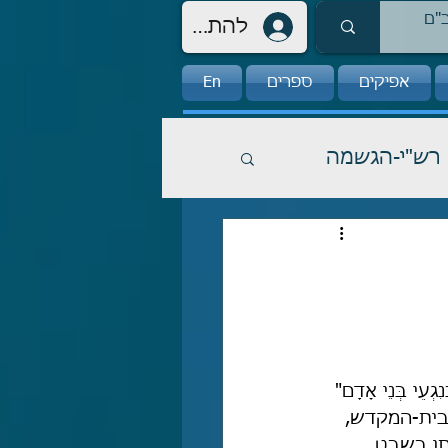
להתחברות
אפיקים
ספרים
En
רש"י-הגשמה
נִגְעֵי בְּנֵי אָדָם" 
בית-המקדש, 
תו בשבט 