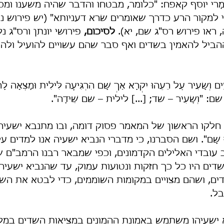
 מָרי יוסף קאפח: "כלומר, מבטחו והדבר שהיה משענו ומסמ
נוי למקור הרע כדרך שאומרים שׂרא דעניותא" (יש פירוש 
, ראו פירוש רס"ג שם, יא). 
לסיכום,
 פירושי יונתן ורס"ג נק
הביל להאמין בשדים ואף סבר שהם עשויים להועיל ולהי
יִּים וְשָׂעִיר עַל רֵעֵהוּ יִקְרָא אַךְ שָׁם הִרְגִּיעָה לִּילִית וּמָצְאָה לָ
: "וְשָׂעִיר – שד; [...] לילית – שם שֵׁידָה".
 חלקו הראשון של המאמר פסוק דומה, ובו מתנבא ישעיה
ַקְּדוּ שָׁם". ושם הסברנו, כי מדברי הנביא ישעיה אנו למדים 
עובדי האלילים הקדמונים, וכפי שמבאר רבנו הרמב"ם שם
שדים היו כל כך חזקות ונטועות עמוק, עד שהנביא ישעי
ים, ושהם מצויים במקומות השוממים, כדי לבטא את השימ
ל.
יא ישעיהו משתמש באמונת ההמונים במציאות השדים במק