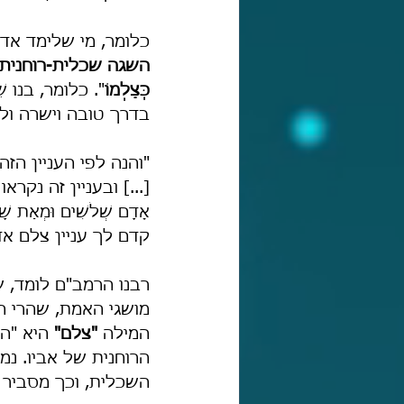
כלומר, מי שלימד אד
השגה שכלית-רוחנית
כְּצַלְמוֹ
". כלומר, בנו 
בדרך טובה וישרה ולה
"והנה לפי העניין הזה
[...] ובעניין זה נקראו
אָדָם שְׁלֹשִׁים וּמְאַת שָׁ
קדם לך עניין צלם אד
רבנו הרמב"ם לומד, שהפס
מושגי האמת, שהרי הודג
המילה 
"צלם"
 היא "ה
הרוחנית של אביו. נמצא
השכלית, וכך מסביר 