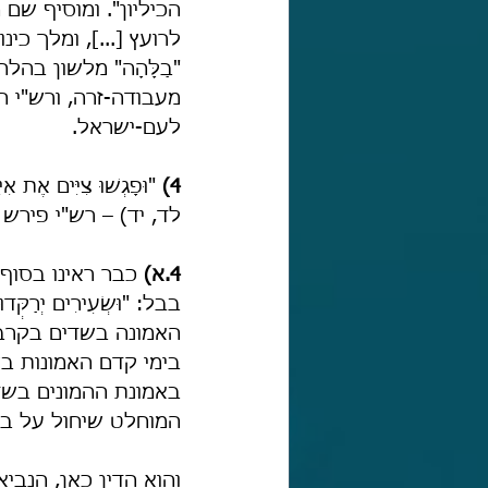
הכיליון". ומוסיף שם
לרועץ [...], ומלך כי
"בַלָּהָה" מלשון בהלה
מעבודה-זרה, ורש"י ה
לעם-ישראל.
4)
 "וּפָגְשׁוּ צִיִּים אֶת אִ
לד, יד) – רש"י פירש שם
4.א)
 כבר ראינו בסוף
בבל: "וּשְׂעִירִים יְר
האמונה בשדים בקרב 
בימי קדם האמונות ב
באמונת ההמונים בשד
המוחלט שיחול על בב
והוא הדין כאן, הנב