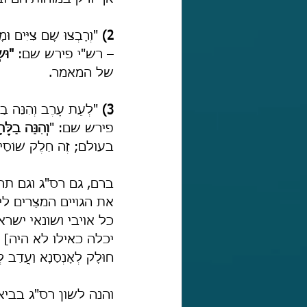
2) 
"וְרָבְצוּ שָׁם צִיִּים וּ
– רש"י פירש שם: 
"וּ
של המאמר.
3) 
"לְעֵת עֶרֶב וְהִנֵּה בַל
פירש שם: "
וְהִנֵּה ב
בעולם; זֶה חֵלֶק שׁוֹס
ברם, גם רס"ג וגם תרגו
את הגויים המצֵרים ל
כל אויבי ושונאי ישראל
יכלה כאילו לא היה] עַד
חוּלָק לְאָנְסַנָא וַעֲדַב לְב
והנה לשון רס"ג בביאורו 