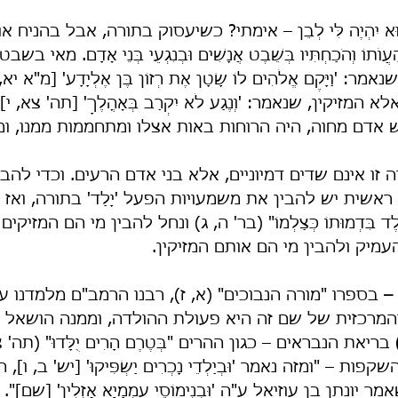
ב וְהוּא יִהְיֶה לִּי לְבֵן – אימתי? כשיעסוק בתורה, אבל בהניח 
‍ֹתוֹ וְהֹכַחְתִּיו בְּשֵׁבֶט אֲנָשִׁים וּבְנִגְעֵי בְּנֵי אָדָם. מאי 
 'וַיָּקֶם אֱלֹהִים לוֹ שָׂטָן אֶת רְזוֹן בֶּן אֶלְיָדָע' [מ"א יא, כג
ֵי' אלא המזיקין, שנאמר: 'וְנֶגַע לֹא יִקְרַב בְּאָהֳלֶךָ' [תה' צא, 
 זו אינם שדים דמיוניים, אלא בני אדם הרעים. וכדי להבין
אשית יש להבין את משמעויות הפעל 'יָלַד' בתורה, ואז נ
ד בִּדְמוּתוֹ כְּצַלְמוֹ" (בר' ה, ג) ונחל להבין מי הם המזיק
עמיק ולהבין מי הם אותם המזיקין.
 בספרו "מורה הנבוכים" (א, ז), רבנו הרמב"ם מלמדנו 
מרכזית של שם זה היא פעולת ההולדה, וממנה הושאל פ
 בריאת הנבראים – כגון ההרים "בְּטֶרֶם הָרִים יֻלָּדוּ" (תה' צ
 – "ומזה נאמר 'וּבְיַלְדֵי נָכְרִים יַשְׂפִּיקוּ' [יש' ב, ו], 
נתן בן עוזיאל ע"ה 'וּבְנִימוֹסֵי עַמְמַיָא אָזְלִין' [שם]".