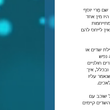
ם מָרי יוסף 
היו מין אחד 
מתייחמות 
אין לייחס להם 
לת שדים או 
 חולה נפש 
ם חולניים 
ובכלל, איך 
לה במשך 130 שנה, לאחר שנאמר עליו 
לאכים.
ל שוכב עם 
השדים קיימים 