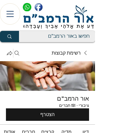
רשימת קבוצות
אור הרמב"ם
ציבורי
·
151 חברים
הצטרף
דיון
מדיה
קבצים
חברים
אודות