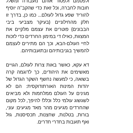
ולפטמם ולפטור אותם מעבודה ומשלל 
חובות לחברה, וכל זאת כדי שהקב"ה יוסיף 
להוריד שפע גדול לעולם... כמו כן, בדרך זו 
חלק מהחילוניים (בעיקר מצביעי ביבי 
הבבונים) פוטרים את עצמם מלקיים את 
המצוות, כאילו די במימון החרדים כדי לזכות 
לחיי העולם-הבא, וכך הם מתירים לעצמם 
להמשיך בגניבותיהם ובתועבותיהם.
דא עקא, כאשר באות צרות לעולם, הגויים 
מאשימים את היהודים, כך לדוגמה קרה 
בשואה, כי למעשה נחשף השקר הגדול של 
יהדות המינות האורתודוקסית: הם לא 
מגינים על העולם ממלחמות ולא מביאים 
לשגשוג עולמי כלל וכלל! להיפך, לכל מקום 
שהחרדים מגיעים מהר מאד מגיעים: עוני, 
בורות, בטלנות, שחצנות, תכסיסנות, גזל 
ואף תועבות בחדרי חדרים.