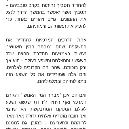
להחדיר תסביך נחיתות בקרב סובביהם – 
תסביך אשר יאפשר בהמשך הדרך לנצל 
את ההמונים, גויים ויהודים כאחד, כדי 
להפיק את תאוותיהם וזימותיהם.
אחת הדרכים המרכזיות להחדיר את 
ההשקפה שהם "מבחר המין האנושי", 
נעשית באמצעות החדרת ההזיה שכל 
השגשוג וההצלחה והשפע בעולם – הוא אך 
ורק בזכותם, שהרי הם הקרובים לאלהים, 
והם אלה שמורידים את כל השפע הזה 
בתפילותיהם ובמלמוליהם.
ואם הם אכן "מבחר המין האנושי" והגורם 
המרכזי ואף היחיד לירידת שגשוג ושפע 
לעולם, המסקנה המתבקשת היא, שרצוי 
ואף חובה מוסרית ואלהית גדולה מאד-מאד 
לרוממם ולהעריצם – וכמובן, גם לממנם 