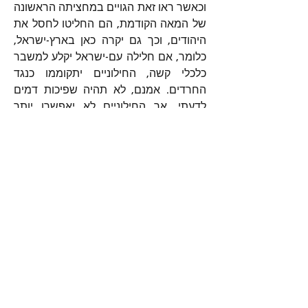
וכאשר ראו זאת הגויים במחציתה הראשונה 
של המאה הקודמת, הם החליטו לחסל את 
היהודים, וכך גם יקרה כאן בארץ-ישראל, 
כלומר, אם חלילה עם-ישראל יקלע למשבר 
כלכלי קשה, החילוניים יתקוממו כנגד 
החרדים. אמנם, לא תהיה שפיכות דמים 
לדעתי, אך החילוניים לא יאפשרו יותר 
לחרדים להיות פרזיטים וטפילים על גבם 
של העובדים ומשלמי המיסים.
חבל רק שבורותם של החילוניים תגרום 
להם להבין זאת רק כאשר יהיה מאוחר מדי.
0
41
0
Write a comment...