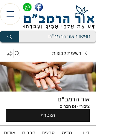
רשימת קבוצות
אור הרמב"ם
ציבורי
·
151 חברים
הצטרף
דיון
מדיה
קבצים
חברים
אודות