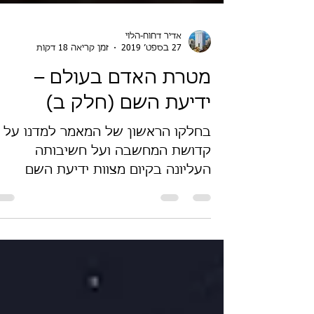
אדיר דחוח-הלוי
27 בספט׳ 2019
זמן קריאה 18 דקות
מטרת האדם בעולם –
ידיעת השם (חלק ב)
בחלקו הראשון של המאמר למדנו על
קדושת המחשבה ועל חשיבותה
העליונה בקיום מצוות ידיעת השם
וייחודו. עוד למדנו, שזיהום המחשבה
בהשקפות רעות זרות...