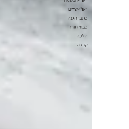
רש"י-הגשמה
רש"י-שדים
כתבי הגנה
כבוד תורה
הלכה
קבלה