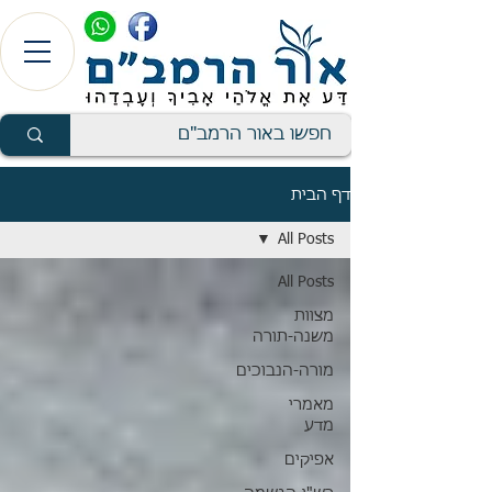
דף הבית
All Posts
All Posts
מצוות
משנה-תורה
מורה-הנבוכים
מאמרי
מדע
אפיקים